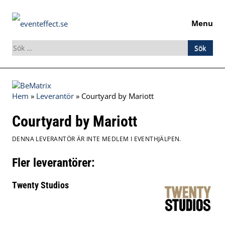
Menu
Sök
efter:
Skip
to
Hem
»
Leverantör
»
Courtyard by Mariott
content
Courtyard by Mariott
DENNA LEVERANTÖR ÄR INTE MEDLEM I EVENTHJÄLPEN.
Fler leverantörer:
Twenty Studios