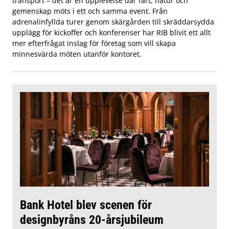
transport – det är en upplevelse där fart, natur och
gemenskap möts i ett och samma event. Från
adrenalinfyllda turer genom skärgården till skräddarsydda
upplägg för kickoffer och konferenser har RIB blivit ett allt
mer efterfrågat inslag för företag som vill skapa
minnesvärda möten utanför kontoret.
Bank Hotel blev scenen för
designbyråns 20-årsjubileum