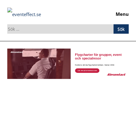
Menu
Sök
efter:
Skip
to
content