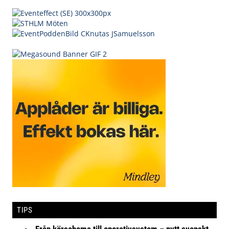
TIPS
Från körschema till operativsystem – nytt svenskt