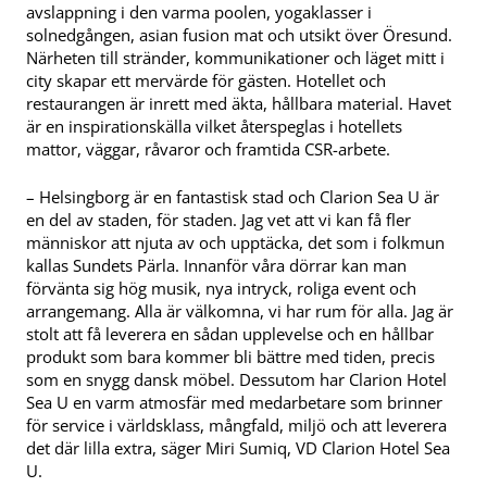
avslappning i den varma poolen, yogaklasser i
solnedgången, asian fusion mat och utsikt över Öresund.
Närheten till stränder, kommunikationer och läget mitt i
city skapar ett mervärde för gästen. Hotellet och
restaurangen är inrett med äkta, hållbara material. Havet
är en inspirationskälla vilket återspeglas i hotellets
mattor, väggar, råvaror och framtida CSR-arbete.
– Helsingborg är en fantastisk stad och Clarion Sea U är
en del av staden, för staden. Jag vet att vi kan få fler
människor att njuta av och upptäcka, det som i folkmun
kallas Sundets Pärla. Innanför våra dörrar kan man
förvänta sig hög musik, nya intryck, roliga event och
arrangemang. Alla är välkomna, vi har rum för alla. Jag är
stolt att få leverera en sådan upplevelse och en hållbar
produkt som bara kommer bli bättre med tiden, precis
som en snygg dansk möbel. Dessutom har Clarion Hotel
Sea U en varm atmosfär med medarbetare som brinner
för service i världsklass, mångfald, miljö och att leverera
det där lilla extra, säger Miri Sumiq, VD Clarion Hotel Sea
U.