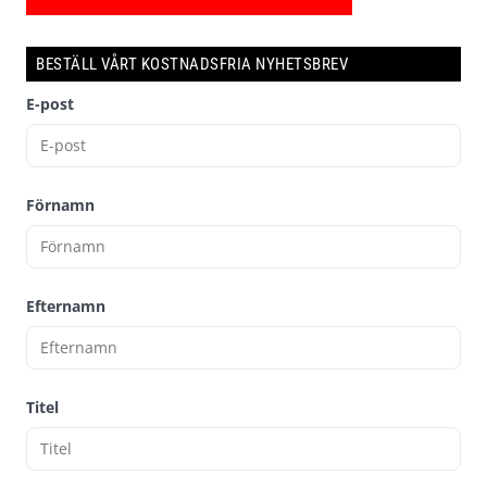
BESTÄLL VÅRT KOSTNADSFRIA NYHETSBREV
E-post
Förnamn
Efternamn
Titel