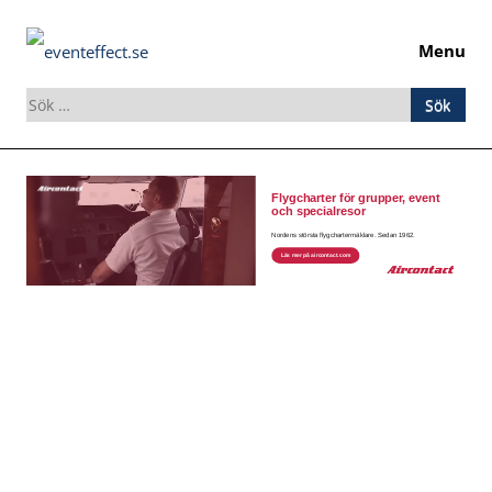
Menu
Sök
efter:
Skip
to
content