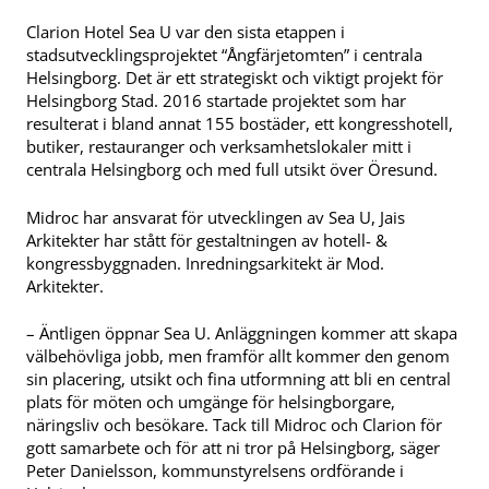
Clarion Hotel Sea U var den sista etappen i
stadsutvecklingsprojektet “Ångfärjetomten” i centrala
Helsingborg. Det är ett strategiskt och viktigt projekt för
Helsingborg Stad. 2016 startade projektet som har
resulterat i bland annat 155 bostäder, ett kongresshotell,
butiker, restauranger och verksamhetslokaler mitt i
centrala Helsingborg och med full utsikt över Öresund.
Midroc har ansvarat för utvecklingen av Sea U, Jais
Arkitekter har stått för gestaltningen av hotell- &
kongressbyggnaden. Inredningsarkitekt är Mod.
Arkitekter.
– Äntligen öppnar Sea U. Anläggningen kommer att skapa
välbehövliga jobb, men framför allt kommer den genom
sin placering, utsikt och fina utformning att bli en central
plats för möten och umgänge för helsingborgare,
näringsliv och besökare. Tack till Midroc och Clarion för
gott samarbete och för att ni tror på Helsingborg, säger
Peter Danielsson, kommunstyrelsens ordförande i