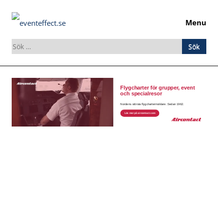
Menu
Sök
efter:
Skip
to
content