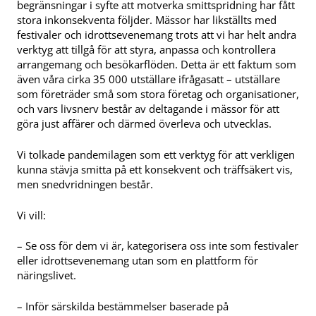
begränsningar i syfte att motverka smittspridning har fått
stora inkonsekventa följder. Mässor har likställts med
festivaler och idrottsevenemang trots att vi har helt andra
verktyg att tillgå för att styra, anpassa och kontrollera
arrangemang och besökarflöden. Detta är ett faktum som
även våra cirka 35 000 utställare ifrågasatt – utställare
som företräder små som stora företag och organisationer,
och vars livsnerv består av deltagande i mässor för att
göra just affärer och därmed överleva och utvecklas.
Vi tolkade pandemilagen som ett verktyg för att verkligen
kunna stävja smitta på ett konsekvent och träffsäkert vis,
men snedvridningen består.
Vi vill:
– Se oss för dem vi är, kategorisera oss inte som festivaler
eller idrottsevenemang utan som en plattform för
näringslivet.
– Inför särskilda bestämmelser baserade på