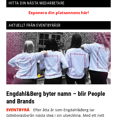
HITTA DIN NÄSTA MEDARBETARE
Exponera din platsannons här!
AKTUELLT FRÅN EVENTBYRÅER
Engdahl&Berg byter namn – blir People
and Brands
EVENTBYRÅ
Efter åtta år som Engdahl&Berg tar
Göteborgsbyrån nästa steg i sin utveckling. Med ett nytt