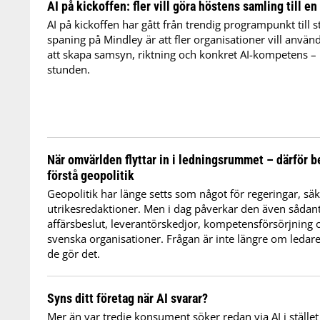
AI på kickoffen: fler vill göra höstens samling till en
AI på kickoffen har gått från trendig programpunkt till s
spaning på Mindley är att fler organisationer vill anvä
att skapa samsyn, riktning och konkret AI-kompetens – i
stunden.
När omvärlden flyttar in i ledningsrummet – därför b
förstå geopolitik
Geopolitik har länge setts som något för regeringar, sä
utrikesredaktioner. Men i dag påverkar den även sådant
affärsbeslut, leverantörskedjor, kompetensförsörjning
svenska organisationer. Frågan är inte längre om ledare
de gör det.
Syns ditt företag när AI svarar?
Mer än var tredje konsument söker redan via AI i stället