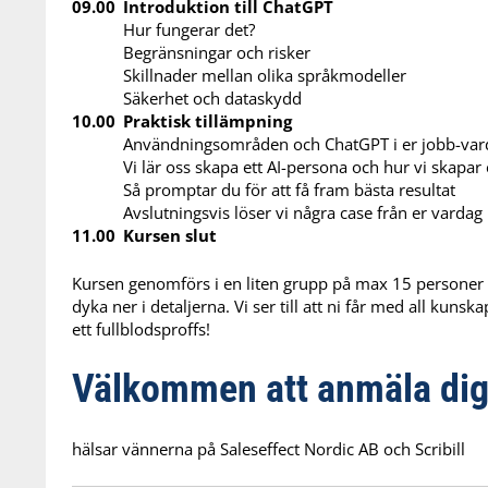
09.00
Introduktion till ChatGPT
Hur fungerar det?
Begränsningar och risker
Skillnader mellan olika språkmodeller
Säkerhet och dataskydd
10.00
Praktisk tillämpning
Användningsområden och ChatGPT i er jobb-var
Vi lär oss skapa ett AI-persona och hur vi skapar 
Så promptar du för att få fram bästa resultat
Avslutningsvis löser vi några case från er vardag 
11.00
Kursen slut
Kursen genomförs i en liten grupp på max 15 personer dä
dyka ner i detaljerna. Vi ser till att ni får med all kuns
ett fullblodsproffs!
Välkommen att anmäla dig
hälsar vännerna på Saleseffect Nordic AB och Scribill