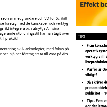
rsson
är medgrundare och VD för Scribill
örse företag med de kunskaper och verktyg
gsrikt integrera och utnyttja AI i sina
agerande utbildningsstil har han tagit över
TIPS
ill praktik!
Från körsche
mentering av AI-teknologier, med fokus på
operativsyst
ch hjälper företag att ta till vara på AI:s
verktyg vill 
liveproduktio
Varför är Go
viktigt?
Så skriver du
pressmeddel
publicitet – 1
Tips: Fem e
gör det lättar