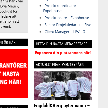
gen vi har – vår
Projektkoordinator –
 Ewa Meurk,
Expohouse
otlight för
 ledare att
Projektledare – Expohouse
e genom att
Senior Projektledare till Five
iokemi.
Client Manager – LIWLIG
ANTÖR HÄR!
HITTA DIN NÄSTA MEDARBETARE
Exponera din platsannons här!
AKTUELLT FRÅN EVENTBYRÅER
Engdahl&Berg byter namn –