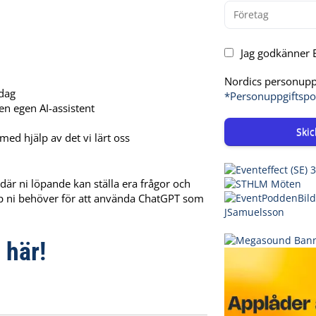
Jag godkänner E
Nordics personuppg
dag
*Personuppgiftspo
en egen AI-assistent
Skic
med hjälp av det vi lärt oss
r ni löpande kan ställa era frågor och
kap ni behöver för att använda ChatGPT som
 här!