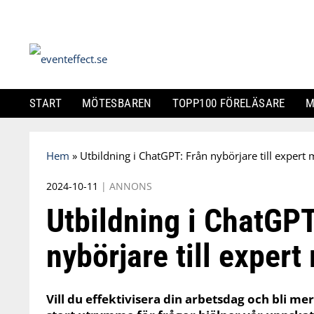
START
MÖTESBAREN
TOPP100 FÖRELÄSARE
M
Skip
Hem
»
Utbildning i ChatGPT: Från nybörjare till expert
to
content
2024-10-11
|
ANNONS
Utbildning i ChatGPT
nybörjare till exper
Vill du effektivisera din arbetsdag och bli me