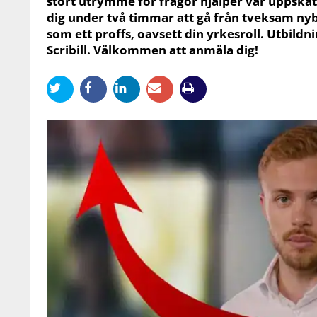
stort utrymme för frågor hjälper vår uppska
dig under två timmar att gå från tveksam nyb
som ett proffs, oavsett din yrkesroll. Utbil
Scribill. Välkommen att anmäla dig!