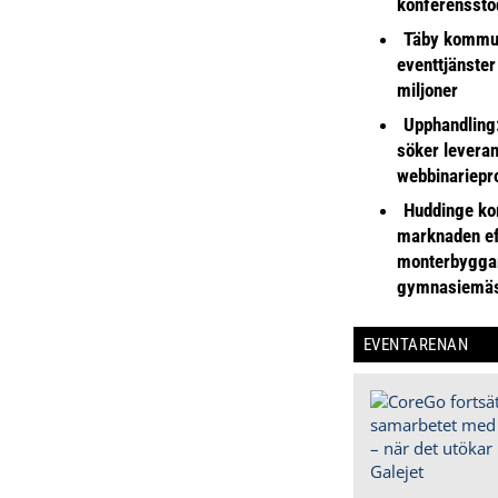
konferensstö
Täby kommu
eventtjänster
miljoner
Upphandling
söker leveran
webbinariepr
Huddinge k
marknaden ef
monterbyggar
gymnasiemä
EVENTARENAN