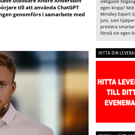
ttade utbildare André Andersson
viktigaste tillgån
örjare till att använda ChatGPT
egen kropp? Möt
dningen genomförs i samarbete med
Mindley Expert Sp
juni, som hjälper
prestera smartar
förstå sin egen b
HITTA DIN LEVER