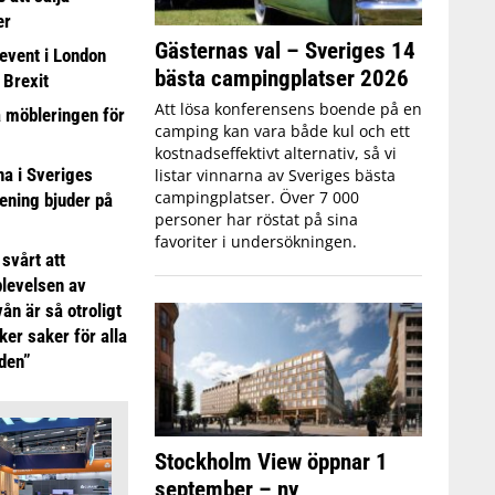
er
Gästernas val – Sveriges 14
event i London
bästa campingplatser 2026
 Brexit
Att lösa konferensens boende på en
a möbleringen för
camping kan vara både kul och ett
kostnadseffektivt alternativ, så vi
 i Sveriges
listar vinnarna av Sveriges bästa
campingplatser. Över 7 000
ening bjuder på
personer har röstat på sina
favoriter i undersökningen.
 svårt att
plevelsen av
ån är så otroligt
ker saker för alla
iden”
Stockholm View öppnar 1
september – ny