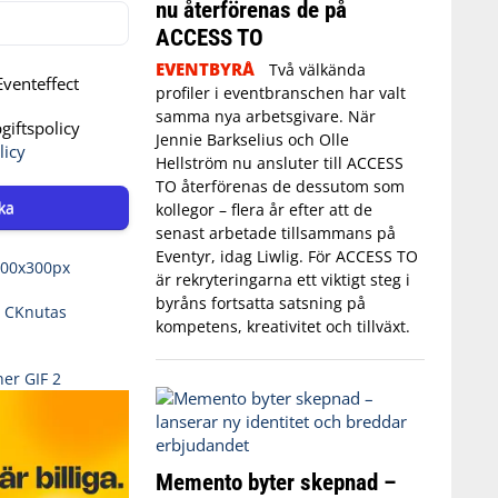
nu återförenas de på
ACCESS TO
EVENTBYRÅ
Två välkända
venteffect
profiler i eventbranschen har valt
samma nya arbetsgivare. När
iftspolicy
Jennie Barkselius och Olle
licy
Hellström nu ansluter till ACCESS
TO återförenas de dessutom som
ka
kollegor – flera år efter att de
senast arbetade tillsammans på
Eventyr, idag Liwlig. För ACCESS TO
är rekryteringarna ett viktigt steg i
byråns fortsatta satsning på
kompetens, kreativitet och tillväxt.
Memento byter skepnad –