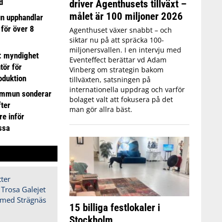
d
driver Agenthusets tillväxt –
målet är 100 miljoner 2026
n upphandlar
 för över 8
Agenthuset växer snabbt – och
siktar nu på att spräcka 100-
miljonersvallen. I en intervju med
: myndighet
Eventeffect berättar vd Adam
tör för
Vinberg om strategin bakom
oduktion
tillväxten, satsningen på
internationella uppdrag och varför
ommun sonderar
bolaget valt att fokusera på det
ter
man gör allra bäst.
e inför
ssa
15 billiga festlokaler i
Stockholm