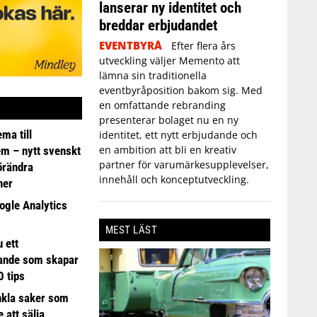
lanserar ny identitet och
breddar erbjudandet
EVENTBYRÅ
Efter flera års
utveckling väljer Memento att
lämna sin traditionella
eventbyråposition bakom sig. Med
en omfattande rebranding
presenterar bolaget nu en ny
ma till
identitet, ett nytt erbjudande och
en ambition att bli en kreativ
em – nytt svenskt
partner för varumärkesupplevelser,
förändra
innehåll och konceptutveckling.
ner
ogle Analytics
MEST LÄST
 ett
ande som skapar
0 tips
nkla saker som
e att sälja