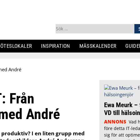
Sök
efter:
ÖTESLOKALER
INSPIRATION
MÄSSKALENDER
GUIDE
 med André
: Från
Ewa Meurk – 
t med André
VD till hälsoi
ANNONS
Vad 
före detta IT-le
r produktiv? I en liten grupp med
sig för att optim