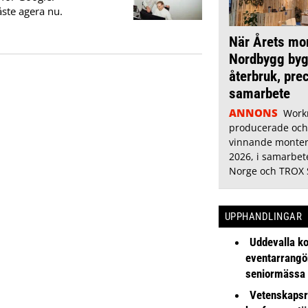
ste agera nu.
När Årets mo
Nordbygg byg
återbruk, pre
samarbete
ANNONS
Work
producerade oc
vinnande monter
2026, i samarbe
Norge och TROX 
UPPHANDLINGAR
Uddevalla k
eventarrangör 
seniormässa
Vetenskapsr