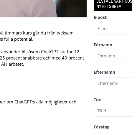
BESTÄLL VÅRT KO
NYHETSBREV
E-post
 två timmars kurs går du från tveksam
 fulla potential.
Förnamn
 använder AI såsom ChatGPT slutför 12
et 25 procent snabbare och med 40 procent
AI i arbetet.
Efternamn
Titel
 mer om ChatGPT:s alla möjligheter och
Företag