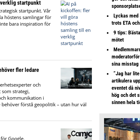
 verklig startpunkt
sponsorplats
trategisk startpunkt. Vår
Lyckas med 
nda höstens samlingar för
trots ETA och
nte bara inspiration för
9 tips: Bäst
mötet
Medlemmarna
moderatorför
sina misstag
ehöver fler ledare
”Jag har lite
artikulera up
kerhetsexperter och
eventet då niv
 som strategi,
hög och det s
 och kommunikation i
sinnen hela t
 behöver förstå geopolitik – utan hur väl
 för Google.