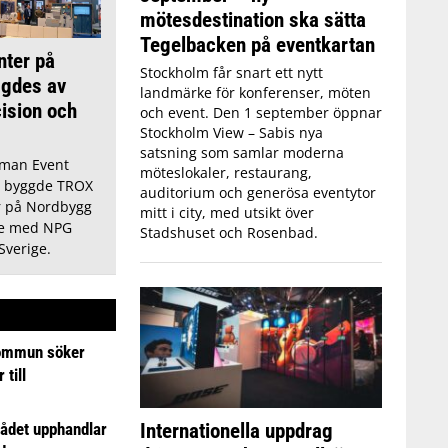
mötesdestination ska sätta
Tegelbacken på eventkartan
nter på
Stockholm får snart ett nytt
gdes av
landmärke för konferenser, möten
cision och
och event. Den 1 september öppnar
Stockholm View – Sabis nya
satsning som samlar moderna
man Event
möteslokaler, restaurang,
h byggde TROX
auditorium och generösa eventytor
 på Nordbygg
mitt i city, med utsikt över
te med NPG
Stadshuset och Rosenbad.
Sverige.
ommun söker
till
Internationella uppdrag
ådet upphandlar