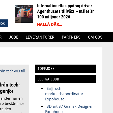
Internationella uppdrag driver
Agenthusets tillväxt – målet är
100 miljoner 2026
HALLÅ DÄR...
R
JOBB
LEVERANTÖRER
PARTNERS
OM OSS
TOPPJOBB
LEDIGA JOBB
från tech-
Sälj- och
ngenjör
marknadskoordinator –
händer när en
Expohouse
dare bestämmer
3D artist/ Grafisk Designer –
era den
Expohouse