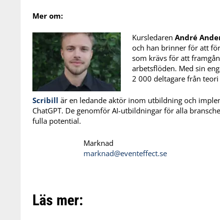
Mer om:
Kursledaren
André Ande
och han brinner för att f
som krävs för att framgån
arbetsflöden. Med sin eng
2 000 deltagare från teori t
Scribill
är en ledande aktör inom utbildning och imple
ChatGPT. De genomför AI-utbildningar för alla branscher o
fulla potential.
Marknad
marknad@eventeffect.se
Läs mer: