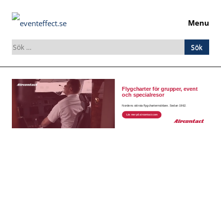
Menu
Sök
efter:
Skip
to
content