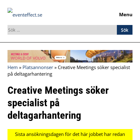
Menu
Sök
efter:
Skip
to
content
Hem
»
Platsannonser
»
Creative Meetings söker specialist
på deltagarhantering
Creative Meetings söker
specialist på
deltagarhantering