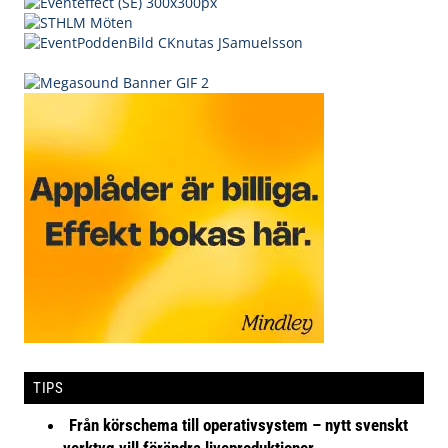
TIPS
Från körschema till operativsystem – nytt svenskt
verktyg vill förändra liveproduktioner