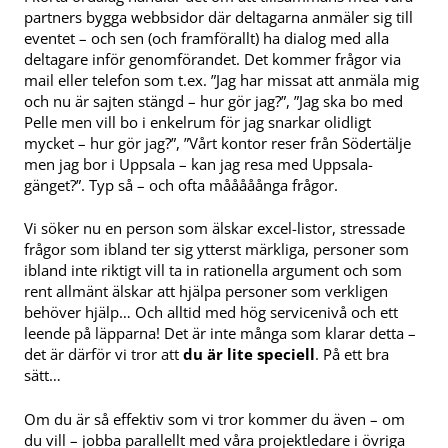
partners bygga webbsidor där deltagarna anmäler sig till
eventet – och sen (och framförallt) ha dialog med alla
deltagare inför genomförandet. Det kommer frågor via
mail eller telefon som t.ex. ”Jag har missat att anmäla mig
och nu är sajten stängd – hur gör jag?”, ”Jag ska bo med
Pelle men vill bo i enkelrum för jag snarkar olidligt
mycket – hur gör jag?”, ”Vårt kontor reser från Södertälje
men jag bor i Uppsala – kan jag resa med Uppsala-
gänget?”. Typ så – och ofta mååååånga frågor.
Vi söker nu en person som älskar excel-listor, stressade
frågor som ibland ter sig ytterst märkliga, personer som
ibland inte riktigt vill ta in rationella argument och som
rent allmänt älskar att hjälpa personer som verkligen
behöver hjälp… Och alltid med hög servicenivå och ett
leende på läpparna! Det är inte många som klarar detta –
det är därför vi tror att
du är lite speciell
. På ett bra
sätt…
Om du är så effektiv som vi tror kommer du även – om
du vill – jobba parallellt med våra projektledare i övriga