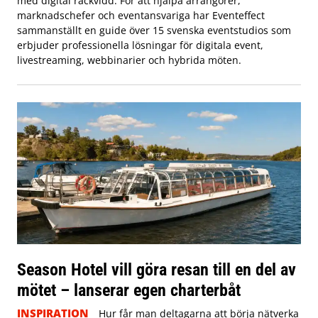
med digital räckvidd. För att hjälpa arrangörer,
marknadschefer och eventansvariga har Eventeffect
sammanställt en guide över 15 svenska eventstudios som
erbjuder professionella lösningar för digitala event,
livestreaming, webbinarier och hybrida möten.
Season Hotel vill göra resan till en del av
mötet – lanserar egen charterbåt
INSPIRATION
Hur får man deltagarna att börja nätverka