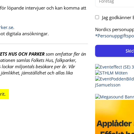
ör löpande intervjuer och kan komma att
Jag godkänner E
ker.se
.
Nordics personuppg
ot digitala ansökningar.
*Personuppgiftspo
Skic
ETS HUS OCH PARKER
som omfattar fler än
sationen samlas Folkets Hus, folkparker,
lockar miljontals besökare per år. Vår
mlikhet, jämställdhet och allas lika