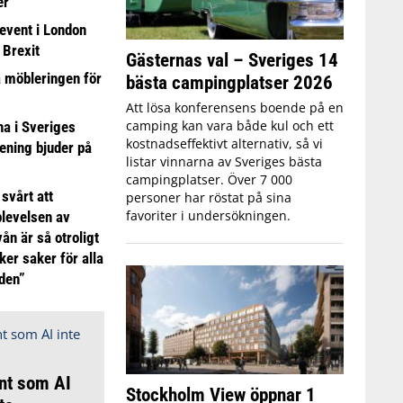
er
event i London
 Brexit
Gästernas val – Sveriges 14
a möbleringen för
bästa campingplatser 2026
Att lösa konferensens boende på en
camping kan vara både kul och ett
 i Sveriges
kostnadseffektivt alternativ, så vi
ening bjuder på
listar vinnarna av Sveriges bästa
campingplatser. Över 7 000
 svårt att
personer har röstat på sina
favoriter i undersökningen.
plevelsen av
ån är så otroligt
ker saker för alla
iden”
nt som AI
Stockholm View öppnar 1