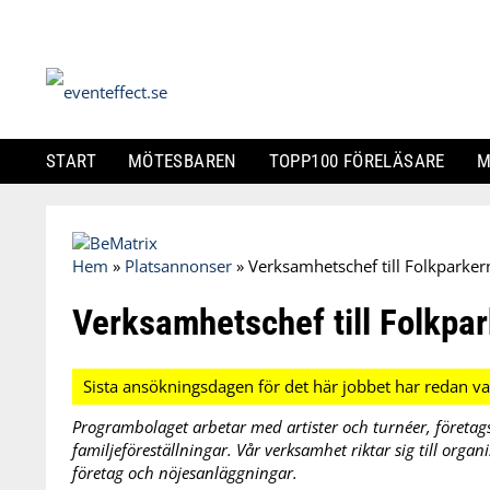
START
MÖTESBAREN
TOPP100 FÖRELÄSARE
M
Skip
to
Hem
»
Platsannonser
»
Verksamhetschef till Folkparke
content
Verksamhetschef till Folkpa
Programbolaget arbetar med artister och turnéer, företag
familjeföreställningar. Vår verksamhet riktar sig till orga
företag och nöjesanläggningar.