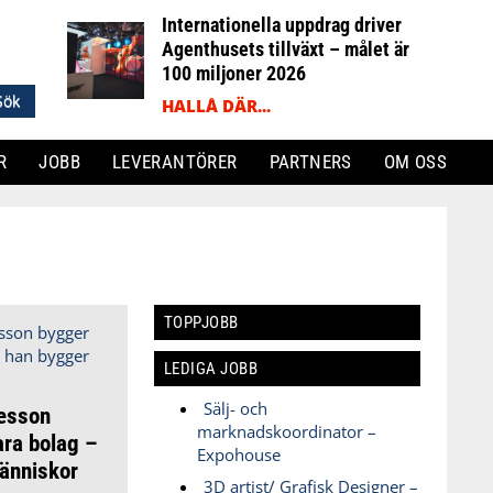
Internationella uppdrag driver
Agenthusets tillväxt – målet är
100 miljoner 2026
HALLÅ DÄR...
R
JOBB
LEVERANTÖRER
PARTNERS
OM OSS
TOPPJOBB
LEDIGA JOBB
Sälj- och
esson
marknadskoordinator –
ara bolag –
Expohouse
änniskor
3D artist/ Grafisk Designer –