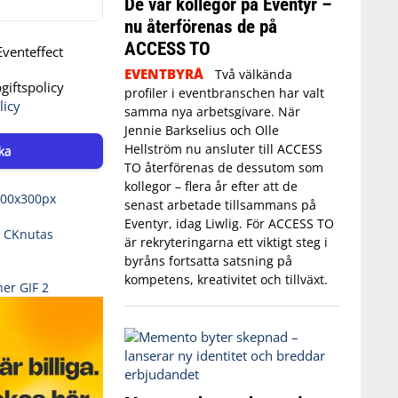
De var kollegor på Eventyr –
nu återförenas de på
ACCESS TO
venteffect
EVENTBYRÅ
Två välkända
iftspolicy
profiler i eventbranschen har valt
licy
samma nya arbetsgivare. När
Jennie Barkselius och Olle
Hellström nu ansluter till ACCESS
ka
TO återförenas de dessutom som
kollegor – flera år efter att de
senast arbetade tillsammans på
Eventyr, idag Liwlig. För ACCESS TO
är rekryteringarna ett viktigt steg i
byråns fortsatta satsning på
kompetens, kreativitet och tillväxt.