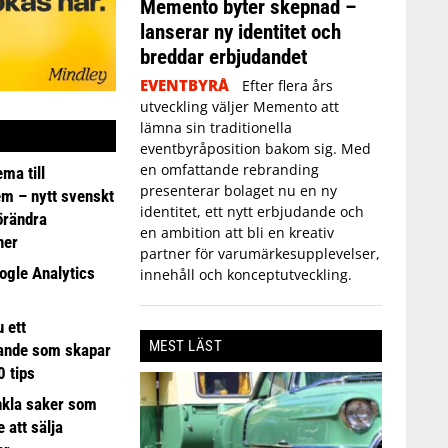
Memento byter skepnad –
lanserar ny identitet och
breddar erbjudandet
EVENTBYRÅ
Efter flera års
utveckling väljer Memento att
lämna sin traditionella
eventbyråposition bakom sig. Med
en omfattande rebranding
ma till
presenterar bolaget nu en ny
em – nytt svenskt
identitet, ett nytt erbjudande och
förändra
en ambition att bli en kreativ
ner
partner för varumärkesupplevelser,
ogle Analytics
innehåll och konceptutveckling.
 ett
MEST LÄST
ande som skapar
0 tips
nkla saker som
e att sälja