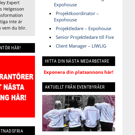
ley Expert
Expohouse
us Helgesson
Projektkoordinator –
ansformation
Expohouse
tiga inte är
 vem du blir.
Projektledare – Expohouse
Senior Projektledare till Five
Client Manager – LIWLIG
ANTÖR HÄR!
HITTA DIN NÄSTA MEDARBETARE
Exponera din platsannons här!
AKTUELLT FRÅN EVENTBYRÅER
STNADSFRIA