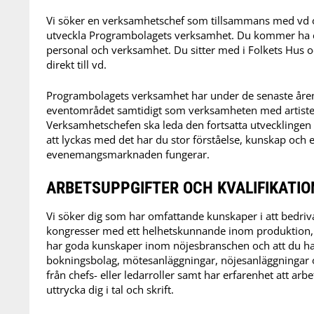
Vi söker en verksamhetschef som tillsammans med vd o
utveckla Programbolagets verksamhet. Du kommer ha et
personal och verksamhet. Du sitter med i Folkets Hus 
direkt till vd.
Programbolagets verksamhet har under de senaste åre
eventområdet samtidigt som verksamheten med artister,
Verksamhetschefen ska leda den fortsatta utvecklingen
att lyckas med det har du stor förståelse, kunskap och 
evenemangsmarknaden fungerar.
ARBETSUPPGIFTER OCH KVALIFIKATIO
Vi söker dig som har omfattande kunskaper i att bedr
kongresser med ett helhetskunnande inom produktion, m
har goda kunskaper inom nöjesbranschen och att du h
bokningsbolag, mötesanläggningar, nöjesanläggningar o
från chefs- eller ledarroller samt har erfarenhet att arbe
uttrycka dig i tal och skrift.