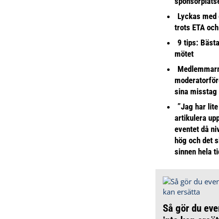
sponsorplats
Lyckas med 
trots ETA och
9 tips: Bäst
mötet
Medlemmarna
moderatorför
sina misstag
”Jag har lite
artikulera up
eventet då niv
hög och det s
sinnen hela t
Så gör du eve