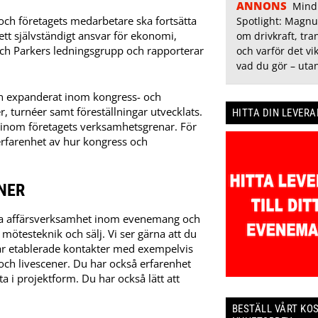
ANNONS
Mind
ch företagets medarbetare ska fortsätta
Spotlight: Magn
t självständigt ansvar för ekonomi,
om drivkraft, tr
och Parkers ledningsgrupp och rapporterar
och varför det vik
vad du gör – utan
n expanderat inom kongress- och
 turnéer samt föreställningar utvecklats.
HITTA DIN LEVER
 inom företagets verksamhetsgrenar. För
erfarenhet av hur kongress och
NER
iva affärsverksamhet inom evenemang och
ötesteknik och sälj. Vi ser gärna att du
ar etablerade kontakter med exempelvis
ch livescener. Du har också erfarenhet
ta i projektform. Du har också lätt att
BESTÄLL VÅRT KO