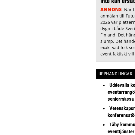
inte kan ersä
ANNONS
När 
anmälan till Futu
2026 var platsern
dygn i både Sver
Finland. Det hän
slump. Det hände
exakt vad folk s
event faktiskt vill
UPPHANDLINGAR
Uddevalla k
eventarrangör 
seniormässa
Vetenskapsr
konferensstö
Täby kommu
eventtjänster