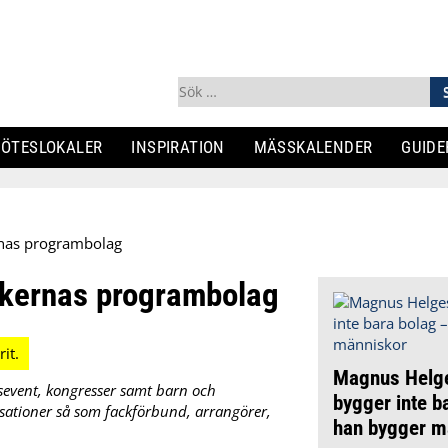
Sök
efter:
ÖTESLOKALER
INSPIRATION
MÄSSKALENDER
GUIDE
rnas programbolag
rkernas programbolag
Magnus Helg
sevent, kongresser samt barn och
bygger inte b
nisationer så som fackförbund, arrangörer,
han bygger m