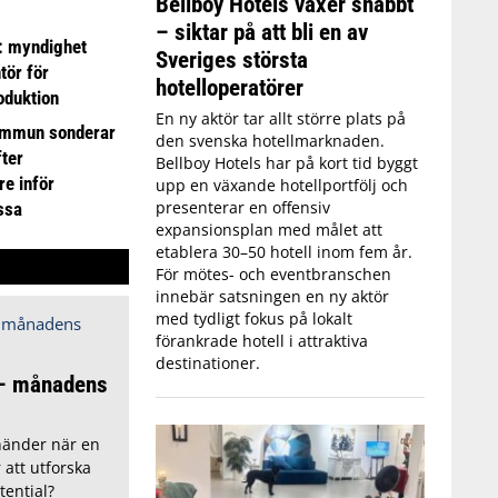
Bellboy Hotels växer snabbt
– siktar på att bli en av
: myndighet
Sveriges största
tör för
hotelloperatörer
oduktion
En ny aktör tar allt större plats på
ommun sonderar
den svenska hotellmarknaden.
ter
Bellboy Hotels har på kort tid byggt
e inför
upp en växande hotellportfölj och
presenterar en offensiv
ssa
expansionsplan med målet att
etablera 30–50 hotell inom fem år.
För mötes- och eventbranschen
innebär satsningen en ny aktör
med tydligt fokus på lokalt
förankrade hotell i attraktiva
destinationer.
 – månadens
händer när en
 att utforska
tential?