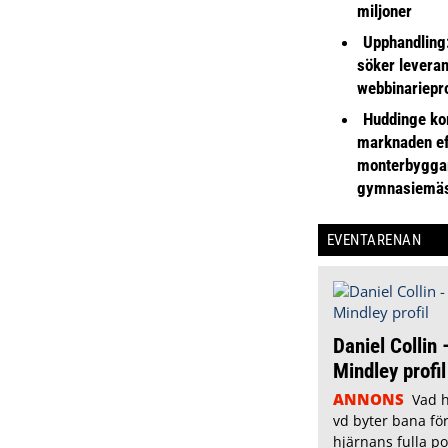
miljoner
Upphandling
söker leveran
webbinariepr
Huddinge k
marknaden ef
monterbyggar
gymnasiemä
EVENTARENAN
Daniel Collin
Mindley profil
ANNONS
Vad 
vd byter bana för
hjärnans fulla po