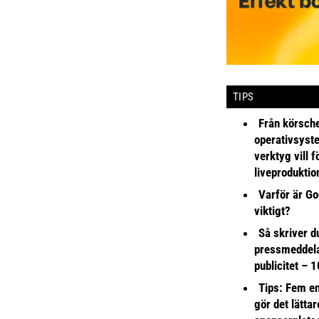
TIPS
Från körsche
operativsyst
verktyg vill 
liveproduktio
Varför är Go
viktigt?
Så skriver du
pressmeddel
publicitet – 1
Tips: Fem e
gör det lättar