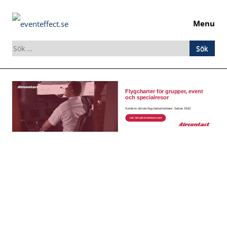
Menu
Sök
efter:
Skip
to
content