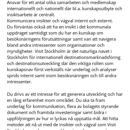
Ansvar för ett antal olika samarbeten och medlemskap
internationellt och nationellt där bl.a. kunskapsutbyte och
insiktsarbete är centralt.
Kommunicera insikter och vägval internt och externt.
Du förväntas också att ha en insikt i det kommunala
uppdraget samtidigt som du har en kunskap om
besöksnäringens förutsättningar samt van att navigera
bland andra intressenter som organisationer och
myndigheter. Visit Stockholm är det naturliga navet i
Stockholm för internationell destinationsmarknadsföring
och destinationsutveckling där den viktiga rollen som
kunskapsnav först verkställs när underlag och analyser
sprids internt samt inom besöksnäringen och till andra
intressenter.
Du drivs av ett intresse för att generera utveckling och har
en lång erfarenhet inom området. Du ska ta fram
underlag för kommunikation, flera av bolagets styrande
dokument och framtida investeringar samt bidra i
uppföljningen av hur vi lyckas nå uppsatta mål. Att hitta
metoder att nå ut med de insikter och vägval som Visit