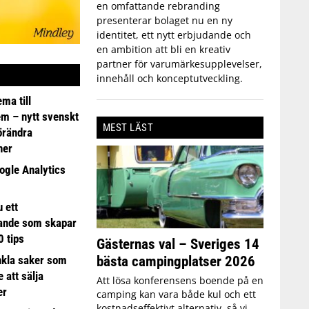
en omfattande rebranding
presenterar bolaget nu en ny
identitet, ett nytt erbjudande och
en ambition att bli en kreativ
partner för varumärkesupplevelser,
innehåll och konceptutveckling.
ma till
em – nytt svenskt
MEST LÄST
förändra
ner
ogle Analytics
 ett
ande som skapar
0 tips
Gästernas val – Sveriges 14
bästa campingplatser 2026
nkla saker som
e att sälja
Att lösa konferensens boende på en
er
camping kan vara både kul och ett
kostnadseffektivt alternativ, så vi