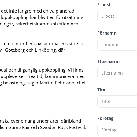
E-post
det inte längre med en välplanerad
luppkoppling har blivit en förutsättning
esändningar, säkerhetskommunikation och
Förnamn
citeten inför flera av sommarens största
, Göteborg och Linköping, där
Efternamn
t och tillgänglig uppkoppling. Vi finns
na upplevelser i realtid, kommunicera med
g belastning, säger Martin Pehrsson, chef
Titel
Företag
svenska evenemang under året, däribland
dish Game Fair och Sweden Rock Festival.