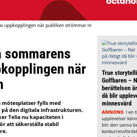
as uppkopplingen när publiken strömmar in
å sommarens
pkopplingen när
True storytell
n
Golfbaren – N
berättelsen är
då blir upplev
 mötesplatser fylls med
minnesvärd
på den digitala infrastrukturen.
ANNONS
I en t
r Telia nu kapaciteten i
upplevelser känn
r att säkerställa stabil
blir den sanna b
re.
konkurrensfördel