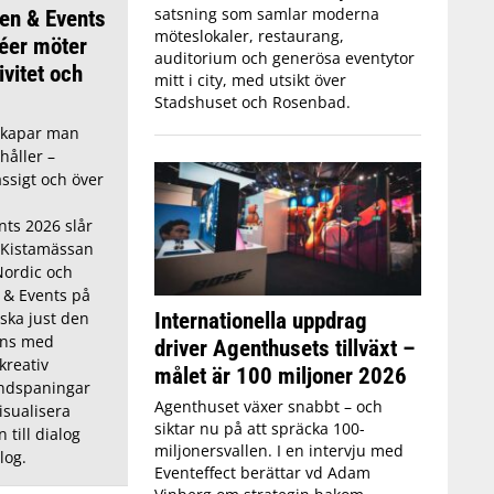
satsning som samlar moderna
en & Events
möteslokaler, restaurang,
éer möter
auditorium och generösa eventytor
ivitet och
mitt i city, med utsikt över
Stadshuset och Rosenbad.
skapar man
håller –
ässigt och över
ts 2026 slår
 Kistamässan
Nordic och
s & Events på
Internationella uppdrag
rska just den
ans med
driver Agenthusets tillväxt –
kreativ
målet är 100 miljoner 2026
endspaningar
Agenthuset växer snabbt – och
isualisera
siktar nu på att spräcka 100-
 till dialog
miljonersvallen. I en intervju med
log.
Eventeffect berättar vd Adam