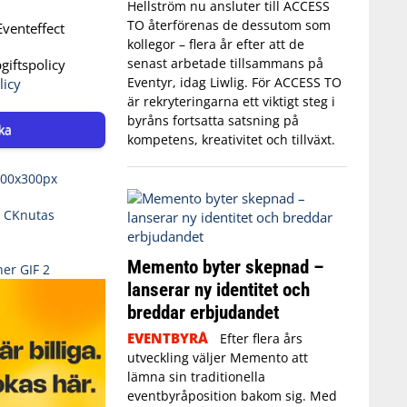
Hellström nu ansluter till ACCESS
TO återförenas de dessutom som
venteffect
kollegor – flera år efter att de
senast arbetade tillsammans på
iftspolicy
Eventyr, idag Liwlig. För ACCESS TO
licy
är rekryteringarna ett viktigt steg i
byråns fortsatta satsning på
ka
kompetens, kreativitet och tillväxt.
Memento byter skepnad –
lanserar ny identitet och
breddar erbjudandet
EVENTBYRÅ
Efter flera års
utveckling väljer Memento att
lämna sin traditionella
eventbyråposition bakom sig. Med