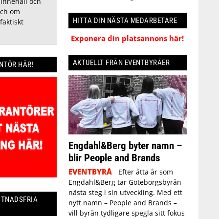
 innehåll och
ch om
HITTA DIN NÄSTA MEDARBETARE
faktiskt
Exponera din platsannons här!
AKTUELLT FRÅN EVENTBYRÅER
ANTÖR HÄR!
Engdahl&Berg byter namn –
blir People and Brands
EVENTBYRÅ
Efter åtta år som
Engdahl&Berg tar Göteborgsbyrån
nästa steg i sin utveckling. Med ett
STNADSFRIA
nytt namn – People and Brands –
vill byrån tydligare spegla sitt fokus