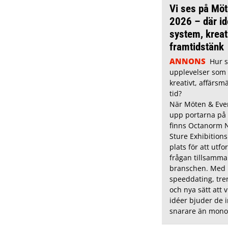
Vi ses på Möt
2026 – där id
system, kreat
framtidstänk
ANNONS
Hur 
upplevelser som 
kreativt, affärsm
tid?
När Möten & Even
upp portarna på
finns Octanorm 
Sture Exhibition
plats för att utfo
frågan tillsamm
branschen. Med 
speeddating, tr
och nya sätt att v
idéer bjuder de in
snarare än mono