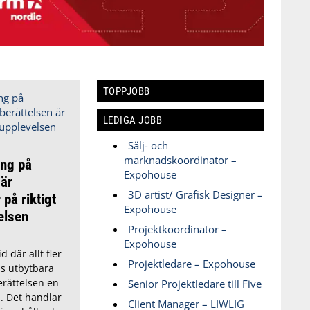
TOPPJOBB
LEDIGA JOBB
Sälj- och
marknadskoordinator –
ing på
Expohouse
är
3D artist/ Grafisk Designer –
 på riktigt
Expohouse
elsen
Projektkoordinator –
Expohouse
id där allt fler
Projektledare – Expohouse
s utbytbara
erättelsen en
Senior Projektledare till Five
. Det handlar
Client Manager – LIWLIG