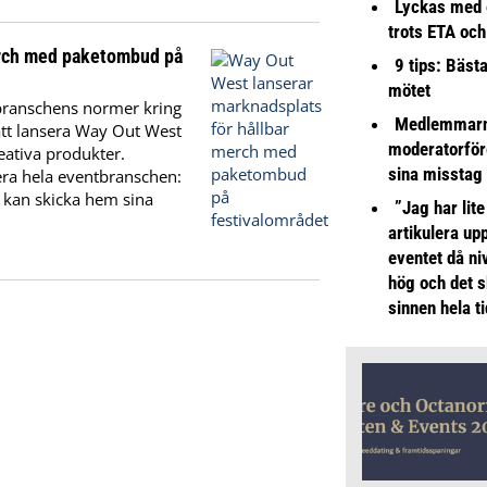
Lyckas med 
trots ETA och
erch med paketombud på
9 tips: Bäst
mötet
 branschens normer kring
Medlemmarna
 att lansera Way Out West
moderatorför
eativa produkter.
sina misstag
era hela eventbranschen:
 kan skicka hem sina
”Jag har lite
artikulera up
eventet då niv
hög och det s
sinnen hela t