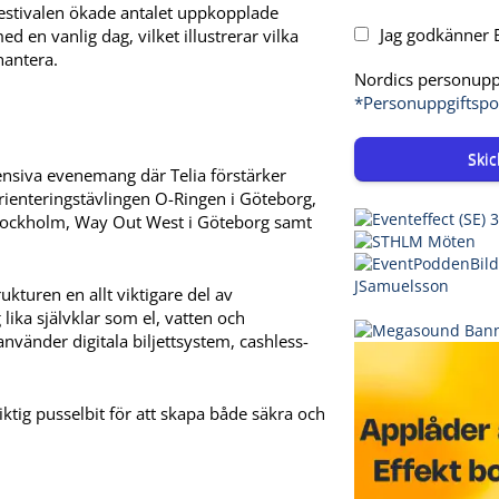
 festivalen ökade antalet uppkopplade
Jag godkänner E
en vanlig dag, vilket illustrerar vilka
hantera.
Nordics personuppg
*Personuppgiftspo
Skic
ensiva evenemang där Telia förstärker
rienteringstävlingen O-Ringen i Göteborg,
tockholm, Way Out West i Göteborg samt
ukturen en allt viktigare del av
ika självklar som el, vatten och
 använder digitala biljettsystem, cashless-
 viktig pusselbit för att skapa både säkra och