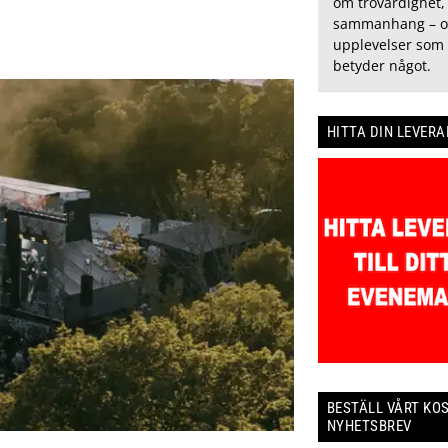
om trovärdighet,
sammanhang – o
upplevelser som 
betyder något.
HITTA DIN LEVER
BESTÄLL VÅRT KO
NYHETSBREV