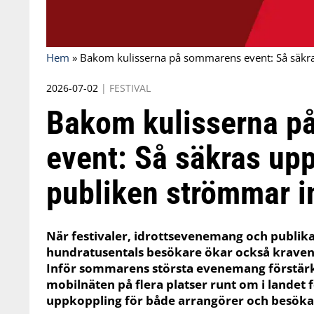
Hem
»
Bakom kulisserna på sommarens event: Så säkr
2026-07-02
|
FESTIVAL
Bakom kulisserna p
event: Så säkras up
publiken strömmar i
När festivaler, idrottsevenemang och publika
hundratusentals besökare ökar också kraven 
Inför sommarens största evenemang förstärke
mobilnäten på flera platser runt om i landet fö
uppkoppling för både arrangörer och besöka