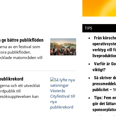
TIPS
Från körsche
ge bättre publikflöden
operativsyst
rna av en festival som
verktyg vill 
ora publikflöden.
liveproduktio
ecklade matområden vill
Varför är Go
viktigt?
Så skriver du
 publikrekord
pressmeddel
gerna och ett utvecklat
publicitet – 1
dpublik till
 besöksupplevelsen kan
Tips: Fem e
gör det lättar
sponsorplats