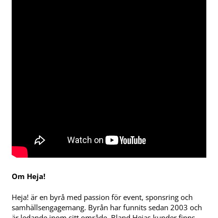
Om Heja!
Heja! är en byrå med passion för event, sponsring och
samhällsengagemang. Byrån har funnits sedan 2003 och
är ledande inom sitt område. Bland Hejas kunder finns