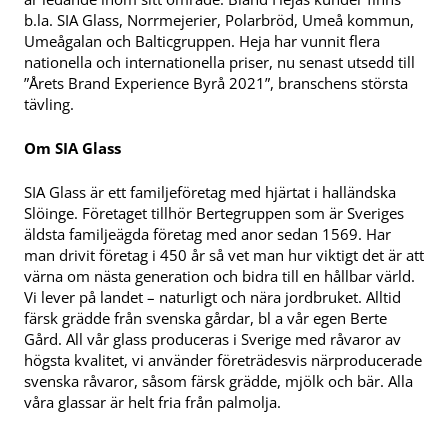
b.la. SIA Glass, Norrmejerier, Polarbröd, Umeå kommun,
Umeågalan och Balticgruppen. Heja har vunnit flera
nationella och internationella priser, nu senast utsedd till
”Årets Brand Experience Byrå 2021”, branschens största
tävling.
Om SIA Glass
SIA Glass är ett familjeföretag med hjärtat i halländska
Slöinge. Företaget tillhör Bertegruppen som är Sveriges
äldsta familjeägda företag med anor sedan 1569. Har
man drivit företag i 450 år så vet man hur viktigt det är att
värna om nästa generation och bidra till en hållbar värld.
Vi lever på landet – naturligt och nära jordbruket. Alltid
färsk grädde från svenska gårdar, bl a vår egen Berte
Gård. All vår glass produceras i Sverige med råvaror av
högsta kvalitet, vi använder företrädesvis närproducerade
svenska råvaror, såsom färsk grädde, mjölk och bär. Alla
våra glassar är helt fria från palmolja.