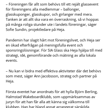
– Föreningen får allt som behövs till ett rejält glassevent
för föreningens alla medlemmar – ballonger,
glasskuponger, glasskupor, och girlanger med mera.
Tanken är att allt ska vara en överraskning, så vi hoppas
på många roliga stunder ute i landets föreningar, säger
Sofie Sundin, projektledare på Heja.
Pandemin har slagit hårt mot föreningslivet, och Heja ser
en ökad efterfrågan på meningsfulla event och
sponsringslösningar. För SIA Glass ska Heja hjälpa till med
strategi, idé, genomförande och mätning av alla lokala
events.
– Nu kan vi bidra med effektiva aktiviteter där det behövs
som mest, säger Ann Jacobsson, strateg och partner på
Heja.
Första eventet har anordnats för att hylla Björn Berling,
Halmstad Wakeboardklubb, som uppmärksammas av
juryn för att han får alla att känna sig välkomna till
klubben. Han har bland annat arrangerat särskilda