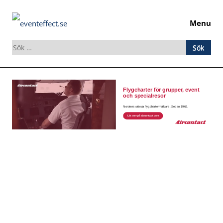
Menu
Sök
efter:
Skip
to
content