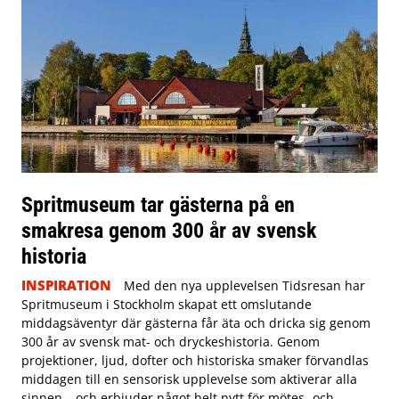
Spritmuseum tar gästerna på en
smakresa genom 300 år av svensk
historia
INSPIRATION
Med den nya upplevelsen Tidsresan har
Spritmuseum i Stockholm skapat ett omslutande
middagsäventyr där gästerna får äta och dricka sig genom
300 år av svensk mat- och dryckeshistoria. Genom
projektioner, ljud, dofter och historiska smaker förvandlas
middagen till en sensorisk upplevelse som aktiverar alla
sinnen – och erbjuder något helt nytt för mötes- och