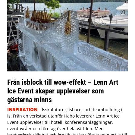
Från isblock till wow-effekt – Lenn Art
Ice Event skapar upplevelser som
gästerna minns
INSPIRATION
Isskulpturer, isbarer och teambuilding i
is. Från en verkstad utanför Habo levererar Lenn Art Ice
Event upplevelser till hotell, konferensanläggningar,
eventbyråer och företag över hela världen. Med
hantverksskicklighet och kreativitet har företaget gjort is till