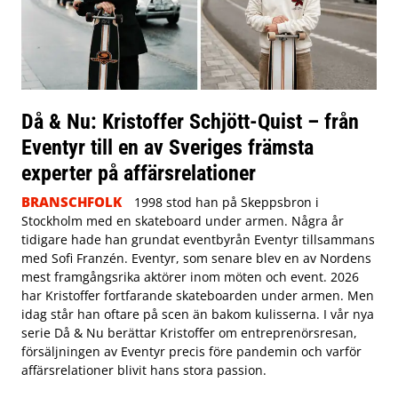
Då & Nu: Kristoffer Schjött-Quist – från
Eventyr till en av Sveriges främsta
experter på affärsrelationer
BRANSCHFOLK
1998 stod han på Skeppsbron i
Stockholm med en skateboard under armen. Några år
tidigare hade han grundat eventbyrån Eventyr tillsammans
med Sofi Franzén. Eventyr, som senare blev en av Nordens
mest framgångsrika aktörer inom möten och event. 2026
har Kristoffer fortfarande skateboarden under armen. Men
idag står han oftare på scen än bakom kulisserna. I vår nya
serie Då & Nu berättar Kristoffer om entreprenörsresan,
försäljningen av Eventyr precis före pandemin och varför
affärsrelationer blivit hans stora passion.