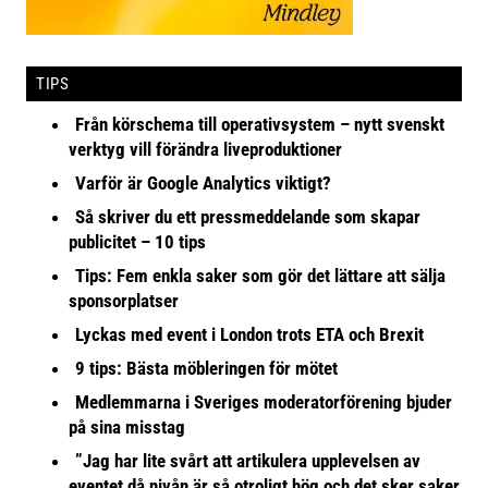
TIPS
Från körschema till operativsystem – nytt svenskt
verktyg vill förändra liveproduktioner
Varför är Google Analytics viktigt?
Så skriver du ett pressmeddelande som skapar
publicitet – 10 tips
Tips: Fem enkla saker som gör det lättare att sälja
sponsorplatser
Lyckas med event i London trots ETA och Brexit
9 tips: Bästa möbleringen för mötet
Medlemmarna i Sveriges moderatorförening bjuder
på sina misstag
”Jag har lite svårt att artikulera upplevelsen av
eventet då nivån är så otroligt hög och det sker saker