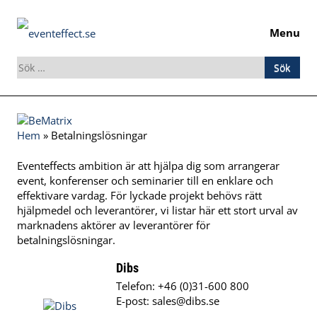
Menu
Sök
efter:
Skip
to
Hem
»
Betalningslösningar
content
Eventeffects ambition är att hjälpa dig som arrangerar
event, konferenser och seminarier till en enklare och
effektivare vardag. För lyckade projekt behövs rätt
hjälpmedel och leverantörer, vi listar här ett stort urval av
marknadens aktörer av leverantörer för
betalningslösningar.
Dibs
Telefon: +46 (0)31-600 800
E-post:
sales@dibs.se