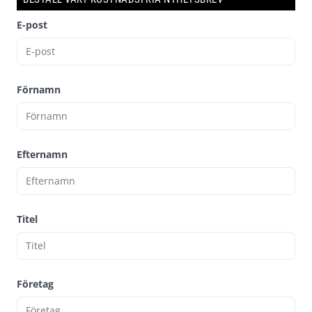
E-post
Förnamn
Efternamn
Titel
Företag