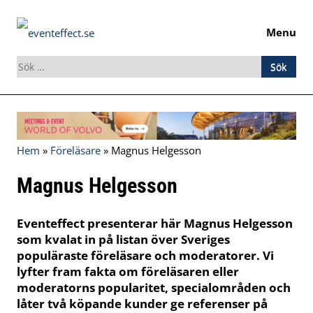
Menu
Sök
efter:
Skip
to
content
Hem
»
Föreläsare
»
Magnus Helgesson
Magnus Helgesson
Eventeffect presenterar här Magnus Helgesson
som kvalat in på listan över Sveriges
populäraste föreläsare och moderatorer. Vi
lyfter fram fakta om föreläsaren eller
moderatorns popularitet, specialområden och
låter två köpande kunder ge referenser på