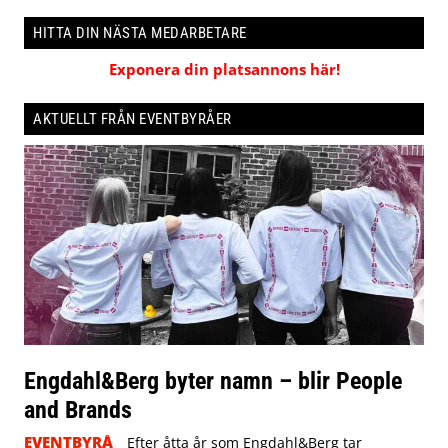
HITTA DIN NÄSTA MEDARBETARE
Exponera din platsannons här!
AKTUELLT FRÅN EVENTBYRÅER
Engdahl&Berg byter namn – blir People
and Brands
EVENTBYRÅ
Efter åtta år som Engdahl&Berg tar