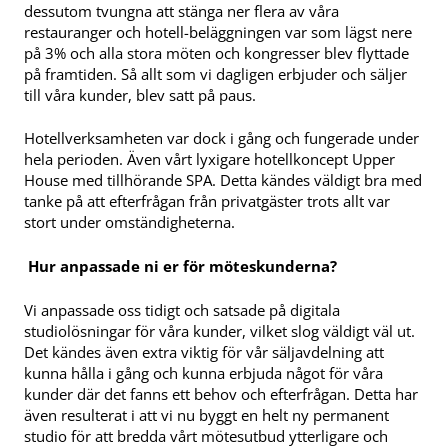
dessutom tvungna att stänga ner flera av våra
restauranger och hotell-beläggningen var som lägst nere
på 3% och alla stora möten och kongresser blev flyttade
på framtiden. Så allt som vi dagligen erbjuder och säljer
till våra kunder, blev satt på paus.
Hotellverksamheten var dock i gång och fungerade under
hela perioden. Även vårt lyxigare hotellkoncept Upper
House med tillhörande SPA. Detta kändes väldigt bra med
tanke på att efterfrågan från privatgäster trots allt var
stort under omständigheterna.
Hur anpassade ni er för möteskunderna?
Vi anpassade oss tidigt och satsade på digitala
studiolösningar för våra kunder, vilket slog väldigt väl ut.
Det kändes även extra viktig för vår säljavdelning att
kunna hålla i gång och kunna erbjuda något för våra
kunder där det fanns ett behov och efterfrågan. Detta har
även resulterat i att vi nu byggt en helt ny permanent
studio för att bredda vårt mötesutbud ytterligare och