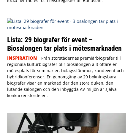
locka fler mötes- och leisuregäster till Bohuslän.
Lista: 29 biografer för event –
Biosalongen tar plats i mötesmarknaden
INSPIRATION
Från storstädernas premiärbiografer till
regionala kulturbiografer blir biosalongen allt oftare en
mötesplats för seminarier, bolagsstämmor, kundevent och
hybridkonferenser. En genomgång av 29 bokningsbara
biografer visar en marknad där den stora duken, den
lutande salongen och den inbyggda AV-miljön är själva
konkurrensfördelen.