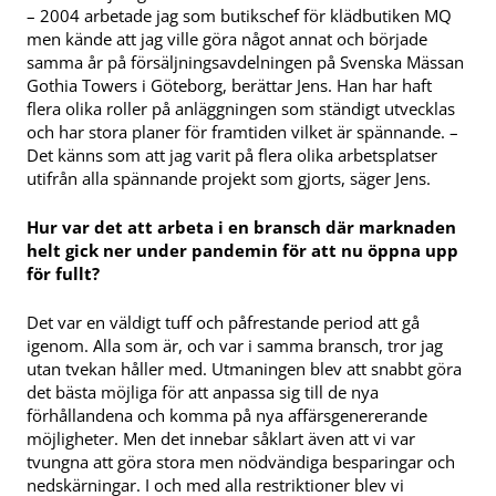
– 2004 arbetade jag som butikschef för klädbutiken MQ
men kände att jag ville göra något annat och började
samma år på försäljningsavdelningen på Svenska Mässan
Gothia Towers i Göteborg, berättar Jens. Han har haft
flera olika roller på anläggningen som ständigt utvecklas
och har stora planer för framtiden vilket är spännande. –
Det känns som att jag varit på flera olika arbetsplatser
utifrån alla spännande projekt som gjorts, säger Jens.
Hur var det att arbeta i en bransch där marknaden
helt gick ner under pandemin för att nu öppna upp
för fullt?
Det var en väldigt tuff och påfrestande period att gå
igenom. Alla som är, och var i samma bransch, tror jag
utan tvekan håller med. Utmaningen blev att snabbt göra
det bästa möjliga för att anpassa sig till de nya
förhållandena och komma på nya affärsgenererande
möjligheter. Men det innebar såklart även att vi var
tvungna att göra stora men nödvändiga besparingar och
nedskärningar. I och med alla restriktioner blev vi