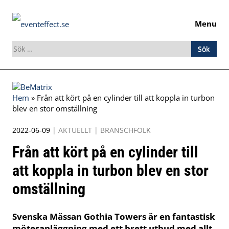
Menu
Sök
efter:
Skip
to
Hem
»
Från att kört på en cylinder till att koppla in turbon
content
blev en stor omställning
2022-06-09
|
AKTUELLT
|
BRANSCHFOLK
Från att kört på en cylinder till
att koppla in turbon blev en stor
omställning
Svenska Mässan Gothia Towers är en fantastisk
mötesanläggning med ett brett utbud med allt