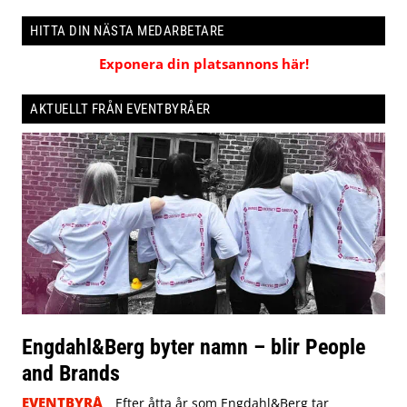
HITTA DIN NÄSTA MEDARBETARE
Exponera din platsannons här!
AKTUELLT FRÅN EVENTBYRÅER
Engdahl&Berg byter namn – blir People
and Brands
EVENTBYRÅ
Efter åtta år som Engdahl&Berg tar