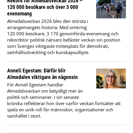
Rekord för Almedalsveckan 2026 –
120 000 besökare och över 3 000
evenemang
Almedalsveckan 2026 blev den största i
arrangemangets historia. Med omkring
120 000 besökare, 3 170 genomförda evenemang och
rekordstor politisk närvaro befäster veckan sin position
som Sveriges viktigaste mötesplats för demokrati,
samhällsutveckling och kunskapsutbyte.
Anneli Egestam: Därför blir
Almedalen viktigare än någonsin
För Anneli Egestam handlar
Almedalsveckan om betydligt mer än
politik och seminarier. I sin senaste
krönika reflekterar hon över varför veckan fortsätter att
spela en unik roll för människor, organisationer och
samhället i stort.