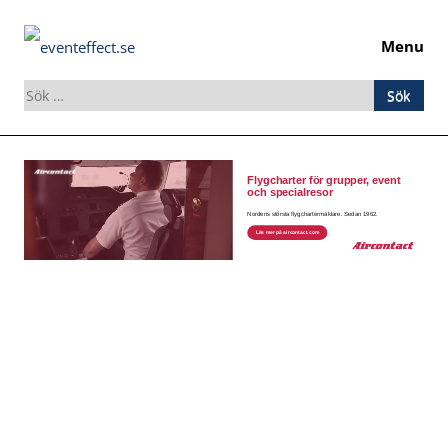
Menu
Sök
efter:
Skip
to
content