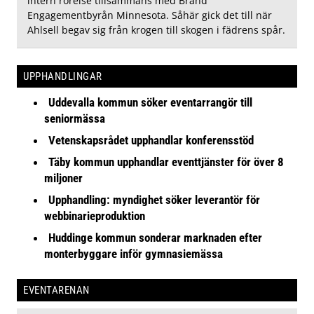
intern rörelse tillsammans med Brand
Engagementbyrån Minnesota. Såhär gick det till när
Ahlsell begav sig från krogen till skogen i fädrens spår.
UPPHANDLINGAR
Uddevalla kommun söker eventarrangör till
seniormässa
Vetenskapsrådet upphandlar konferensstöd
Täby kommun upphandlar eventtjänster för över 8
miljoner
Upphandling: myndighet söker leverantör för
webbinarieproduktion
Huddinge kommun sonderar marknaden efter
monterbyggare inför gymnasiemässa
EVENTARENAN