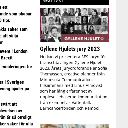
MEST LÄST
 ett
ande som skapar
0 tips
nkla saker som
e att sälja
er
Gyllene Hjulets jury 2023
event i London
Nu kan vi presentera SES juryn för
 Brexit
branschtävlingen Gyllene Hjulet
a möbleringen för
2023. Årets juryordförande är Sofia
Thomasson, creative planner från
Minnesota Communication,
 i Sveriges
tillsammans med Linus Almqvist
ening bjuder på
som har lång erfarenhet av
upplevelsebaserad kommunikation
från exempelvis Vattenfall,
 svårt att
Barncancerfonden och Ramboll.
plevelsen av
ån är så otroligt
ker saker för alla