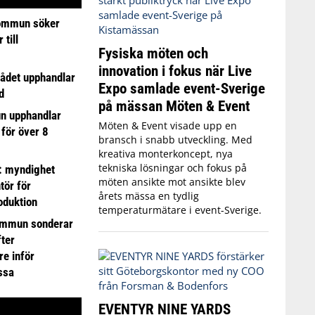
ommun söker
till
Fysiska möten och
innovation i fokus när Live
ådet upphandlar
Expo samlade event-Sverige
d
på mässan Möten & Event
n upphandlar
Möten & Event visade upp en
 för över 8
bransch i snabb utveckling. Med
kreativa monterkoncept, nya
tekniska lösningar och fokus på
: myndighet
möten ansikte mot ansikte blev
tör för
årets mässa en tydlig
oduktion
temperaturmätare i event-Sverige.
ommun sonderar
ter
e inför
ssa
EVENTYR NINE YARDS