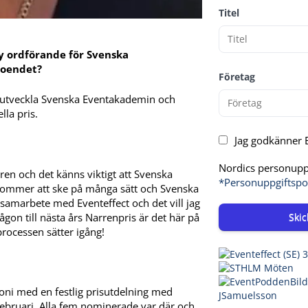
Titel
 ny ordförande för Svenska
roendet?
Företag
ta utveckla Svenska Eventakademin och
lla pris.
Jag godkänner E
Nordics personuppg
ren och det känns viktigt att Svenska
*Personuppgiftspo
kommer att ske på många sätt och Svenska
 samarbete med Eventeffect och det vill jag
Skic
ågon till nästa års Narrenpris är det här på
processen sätter igång!
oni med en festlig prisutdelning med
februari. Alla fem nominerade var där och