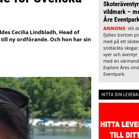
Skoteräventyr
vildmark – m
Åre Eventpar
ANNONS
Vill 
des Cecilia Lindbladh, Head of
fjällen bortom pi
till ny ordförande. Och hon har sin
med på ett skoter
snötäckta skogar,
vyer och äventyr
med en värmande
Explore Åres vin
Eventpark.
HITTA DIN LEVER