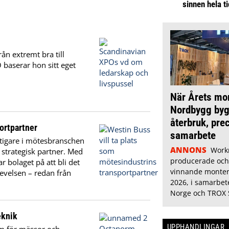
sinnen hela t
ån extremt bra till
 baserar hon sitt eget
När Årets mo
Nordbygg byg
återbruk, pre
ortpartner
samarbete
iktigare i mötesbranschen
ANNONS
Work
ll strategisk partner. Med
producerade oc
 bolaget på att bli det
vinnande monter
levelsen – redan från
2026, i samarbe
Norge och TROX 
eknik
UPPHANDLINGAR