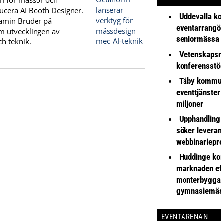
m för mässor och
ducera AI Booth Designer.
Uddevalla k
jamin Bruder på
eventarrangör 
m utvecklingen av
seniormässa
ch teknik.
Vetenskapsr
konferensstö
Täby kommu
eventtjänster
miljoner
Upphandling
söker leveran
webbinariepr
Huddinge k
marknaden ef
monterbyggar
gymnasiemä
EVENTARENAN