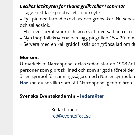
Cecilias laxknyten för sköna grillkvällar i sommar
– Lägg kokt färskpotatis i ett folieknyte
– Fyll på med tärnad okokt lax och grönsaker. Nu senast
och salladslök.
– Häll över brynt smör och smaksätt med salt och citr
– Nyp ihop folieknytena och lägg på grillen 15 – 20 min
– Servera med en kall gräddfilssås och grönsallad om du 
Mer om:
Utmärkelsen Narrenpriset delas sedan starten 1998 årli
personer som gjort skillnad och som är goda förebilde
är en symbol för sanningssägaren och Narrensymbolen 
Här
kan du se vilka som fått Narrenpriset genom åren.
Svenska Eventakademin –
ledamöter
Redaktionen
red@eventeffect.se