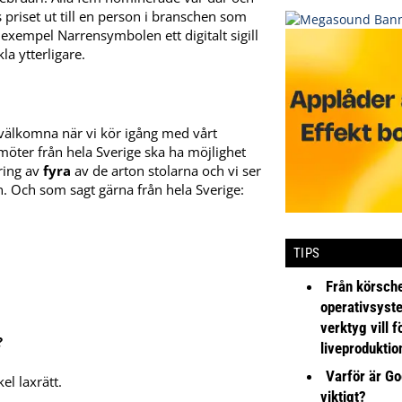
s priset ut till en person i branschen som
 exempel Narrensymbolen ett digitalt sigill
la ytterligare.
 välkomna när vi kör igång med vårt
damöter från hela Sverige ska ha möjlighet
ering av
fyra
av de arton stolarna och vi ser
 Och som sagt gärna från hela Sverige:
TIPS
Från körsche
operativsyst
verktyg vill 
?
liveproduktio
Varför är Go
kel laxrätt.
viktigt?