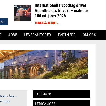
Internationella uppdrag driver
Agenthusets tillväxt – målet är
100 miljoner 2026
HALLÅ DÄR...
R
JOBB
LEVERANTÖRER
PARTNERS
OM OSS
TOPPJOBB
LEDIGA JOBB