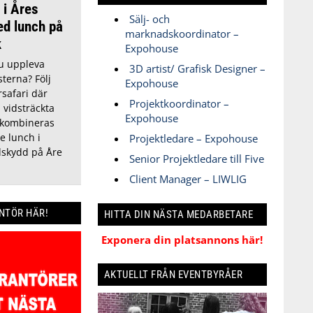
 i Åres
Sälj- och
ed lunch på
marknadskoordinator –
k
Expohouse
du uppleva
3D artist/ Grafisk Designer –
sterna? Följ
Expohouse
safari där
Projektkoordinator –
 vidsträckta
Expohouse
 kombineras
 lunch i
Projektledare – Expohouse
dskydd på Åre
Senior Projektledare till Five
Client Manager – LIWLIG
ANTÖR HÄR!
HITTA DIN NÄSTA MEDARBETARE
Exponera din platsannons här!
AKTUELLT FRÅN EVENTBYRÅER