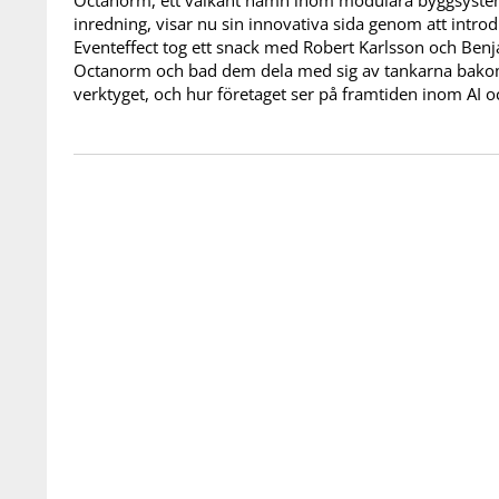
Octanorm, ett välkänt namn inom modulära byggsyste
inredning, visar nu sin innovativa sida genom att intro
Eventeffect tog ett snack med Robert Karlsson och Ben
Octanorm och bad dem dela med sig av tankarna bako
verktyget, och hur företaget ser på framtiden inom AI o