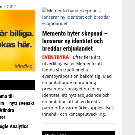
Memento byter skepnad –
lanserar ny identitet och
breddar erbjudandet
EVENTBYRÅ
Efter flera års
utveckling väljer Memento att
lämna sin traditionella
eventbyråposition bakom sig. Med
en omfattande rebranding
presenterar bolaget nu en ny
identitet, ett nytt erbjudande och
ma till
en ambition att bli en kreativ
em – nytt svenskt
partner för varumärkesupplevelser,
förändra
innehåll och konceptutveckling.
ner
ogle Analytics