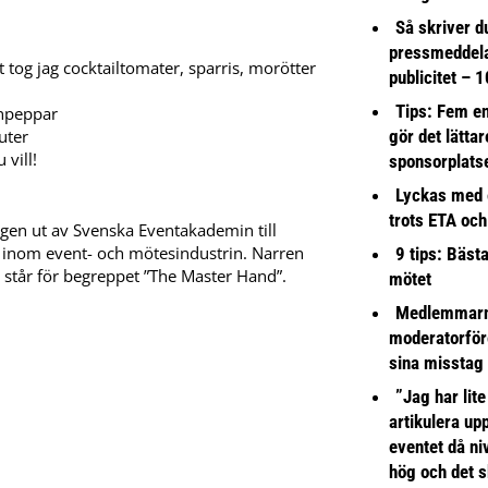
Så skriver du
pressmeddel
 tog jag cocktailtomater, sparris, morötter
publicitet – 1
Tips: Fem e
onpeppar
gör det lättar
uter
vill!
sponsorplats
Lyckas med 
trots ETA och
gen ut av Svenska Eventakademin till
r inom event- och mötesindustrin. Narren
9 tips: Bäst
står för begreppet ”The Master Hand”.
mötet
Medlemmarna
moderatorför
sina misstag
”Jag har lite
artikulera up
eventet då niv
hög och det s