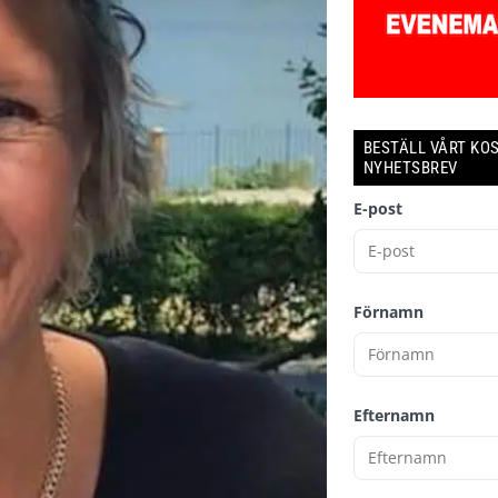
BESTÄLL VÅRT KO
NYHETSBREV
E-post
Förnamn
Efternamn