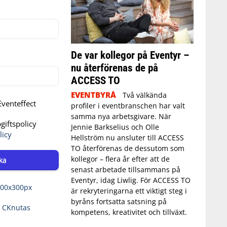
De var kollegor på Eventyr –
nu återförenas de på
ACCESS TO
EVENTBYRÅ
Två välkända
venteffect
profiler i eventbranschen har valt
samma nya arbetsgivare. När
iftspolicy
Jennie Barkselius och Olle
licy
Hellström nu ansluter till ACCESS
TO återförenas de dessutom som
kollegor – flera år efter att de
ka
senast arbetade tillsammans på
Eventyr, idag Liwlig. För ACCESS TO
är rekryteringarna ett viktigt steg i
byråns fortsatta satsning på
kompetens, kreativitet och tillväxt.