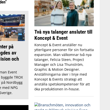
iden”
Två nya talanger ansluter till
Koncept & Event
Koncept & Event anställer nu
nter på
ytterligare personer för sin fortsatta
gdes av
expansion. Man välkomnar två nya
cision och
talanger, Felicia Steen, Project
Manager och Lisa Thunström,
Graphic & Motion Designer.
man Event
Anställningarna sker i linje med
h byggde TROX
Koncept & Events strategi att
 på Nordbygg
anställa spetskompetenser för att
te med NPG
öka produktionen in-house.
Sverige.