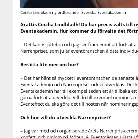
Cecilia Lindbladh ny ordförande i Svenska Eventakademin
Grattis Cecilia Lindbladh! Du har precis valts till
Eventakademin. Hur kommer du förvalta det fört
– Det känns jättebra och jag ser fram emot att fortsät
Narrenpriset, som ju är eventbranschen äldsta individue
Berätta lite mer om hur?
– Det har hänt så mycket i eventbranschen de senaste å
Eventakademin och Narrenpriset också utvecklas. Det 
Eventakademin har till exempel sedan ett år tillbaka ett
gärna fortsätta utveckla. Vill du till exempel nominera n
Eventeffect du ska göra det till hösten när nominerings
Och hur vill du utveckla Narrenpriset?
– Jag var med och organiserade årets Narrenpris-cerem
konfetti och diplom på Möten- & Eventmässan i Kista i 