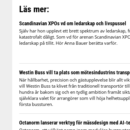
Läs mer:
Scandinavian XPOs vd om ledarskap och livspussel
Själv har hon upplevt ett brett spektrum av ledarskap, fr
katastrofalt dåligt. Som vd för arenan Scandinavian XPO
ledarskap på tillit. Hör Anna Bauer berätta varför.
Westin Buss vill ta plats som mötesindustrins transp
När hållbarhet, precision och gästupplevelse blir allt v
vill Westin Buss ta klivet från traditionell transportör ti
hundra år bakom sig och en tydlig ambition framåt siktar
självklara valet för arrangörer som vill höja helhetsupp
första bussturen.
Octanorm lanserar verktyg för mässdesign med AI-t