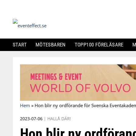
START
MÖTESBAREN
TOPP100 FÖRELÄSARE
M
Skip
to
content
Hem
»
Hon blir ny ordförande för Svenska Eventakade
2023-07-06
|
HALLÅ DÄR!
Hon blir ny ordföran