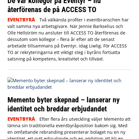
De var kollegor på Eventyr – nu
återförenas de på ACCESS TO
EVENTBYRÅ
Två välkända profiler i eventbranschen har
valt samma nya arbetsgivare. När Jennie Barkselius och
Olle Hellström nu ansluter till ACCESS TO återförenas de
dessutom som kollegor – flera år efter att de senast
arbetade tillsammans på Eventyr, idag Liwlig. För ACCESS
TO är rekryteringarna ett viktigt steg i byråns fortsatta
satsning på kompetens, kreativitet och tillväxt.
Memento byter skepnad – lanserar ny
identitet och breddar erbjudandet
EVENTBYRÅ
Efter flera års utveckling väljer Memento att
lämna sin traditionella eventbyråposition bakom sig. Med
en omfattande rebranding presenterar bolaget nu en ny
identitet, ett nytt erbjudande och en ambition att bli en