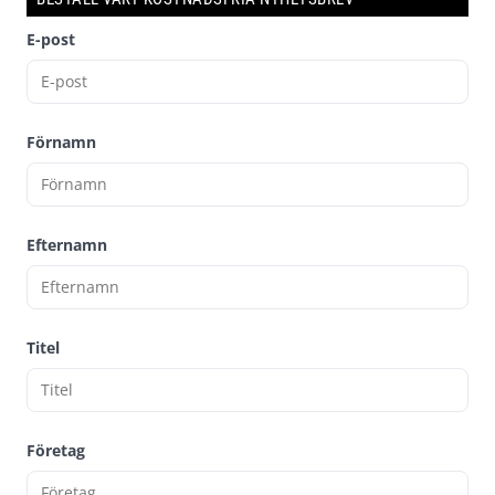
E-post
Förnamn
Efternamn
Titel
Företag