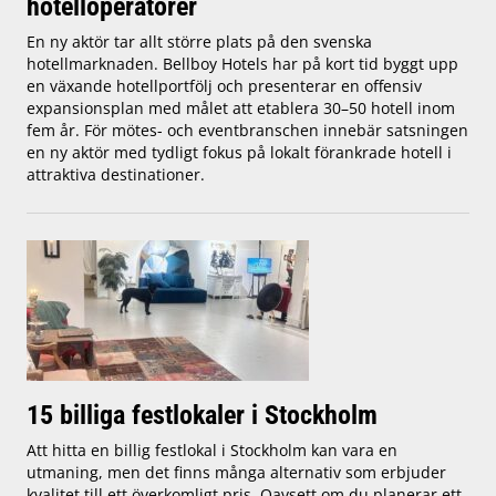
hotelloperatörer
En ny aktör tar allt större plats på den svenska
hotellmarknaden. Bellboy Hotels har på kort tid byggt upp
en växande hotellportfölj och presenterar en offensiv
expansionsplan med målet att etablera 30–50 hotell inom
fem år. För mötes- och eventbranschen innebär satsningen
en ny aktör med tydligt fokus på lokalt förankrade hotell i
attraktiva destinationer.
15 billiga festlokaler i Stockholm
Att hitta en billig festlokal i Stockholm kan vara en
utmaning, men det finns många alternativ som erbjuder
kvalitet till ett överkomligt pris. Oavsett om du planerar ett