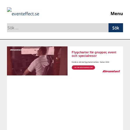
Menu
Sök
efter:
Skip
to
content