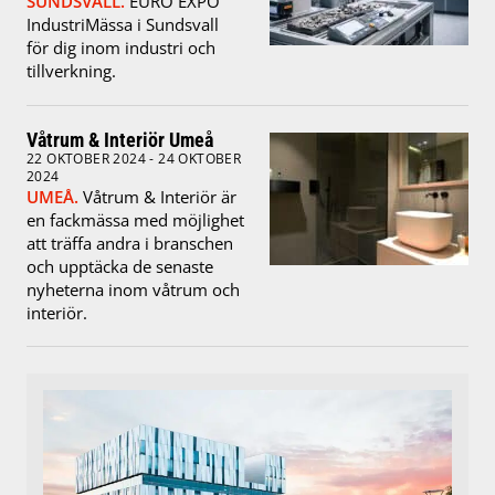
SUNDSVALL.
EURO EXPO
IndustriMässa i Sundsvall
för dig inom industri och
tillverkning.
Våtrum & Interiör Umeå
22 OKTOBER 2024 - 24 OKTOBER
2024
UMEÅ.
Våtrum & Interiör är
en fackmässa med möjlighet
att träffa andra i branschen
och upptäcka de senaste
nyheterna inom våtrum och
interiör.