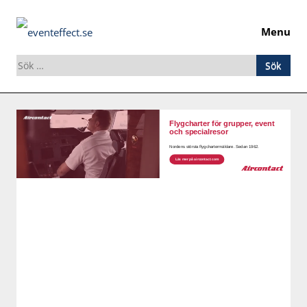
Menu
Sök
efter:
Skip
to
content