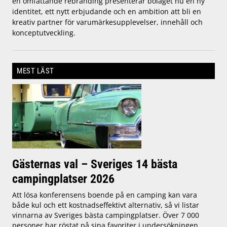
en omfattande rebranding presenterar bolaget nu en ny
identitet, ett nytt erbjudande och en ambition att bli en
kreativ partner för varumärkesupplevelser, innehåll och
konceptutveckling.
MEST LÄST
Gästernas val – Sveriges 14 bästa
campingplatser 2026
Att lösa konferensens boende på en camping kan vara
både kul och ett kostnadseffektivt alternativ, så vi listar
vinnarna av Sveriges bästa campingplatser. Över 7 000
personer har röstat på sina favoriter i undersökningen.