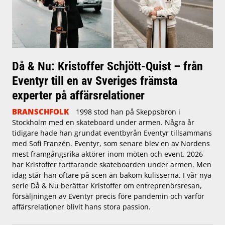
Då & Nu: Kristoffer Schjött-Quist – från
Eventyr till en av Sveriges främsta
experter på affärsrelationer
BRANSCHFOLK
1998 stod han på Skeppsbron i
Stockholm med en skateboard under armen. Några år
tidigare hade han grundat eventbyrån Eventyr tillsammans
med Sofi Franzén. Eventyr, som senare blev en av Nordens
mest framgångsrika aktörer inom möten och event. 2026
har Kristoffer fortfarande skateboarden under armen. Men
idag står han oftare på scen än bakom kulisserna. I vår nya
serie Då & Nu berättar Kristoffer om entreprenörsresan,
försäljningen av Eventyr precis före pandemin och varför
affärsrelationer blivit hans stora passion.