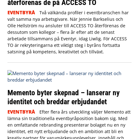
återförenas de på ACCESS TO
EVENTBYRÅ
Två välkända profiler i eventbranschen har
valt samma nya arbetsgivare. När Jennie Barkselius och
Olle Hellström nu ansluter till ACCESS TO återförenas de
dessutom som kollegor – flera år efter att de senast
arbetade tillsammans på Eventyr, idag Liwlig. För ACCESS
TO är rekryteringarna ett viktigt steg i byråns fortsatta
satsning på kompetens, kreativitet och tillväxt.
Memento byter skepnad – lanserar ny
identitet och breddar erbjudandet
EVENTBYRÅ
Efter flera års utveckling väljer Memento att
lämna sin traditionella eventbyråposition bakom sig. Med
en omfattande rebranding presenterar bolaget nu en ny
identitet, ett nytt erbjudande och en ambition att bli en
kreativ partner för varumärkesupplevelser, innehåll och