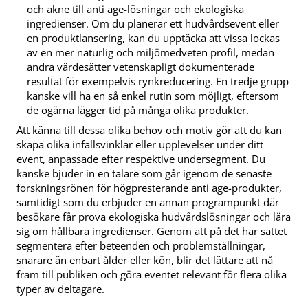
och akne till anti age-lösningar och ekologiska
ingredienser. Om du planerar ett hudvårdsevent eller
en produktlansering, kan du upptäcka att vissa lockas
av en mer naturlig och miljömedveten profil, medan
andra värdesätter vetenskapligt dokumenterade
resultat för exempelvis rynkreducering. En tredje grupp
kanske vill ha en så enkel rutin som möjligt, eftersom
de ogärna lägger tid på många olika produkter.
Att känna till dessa olika behov och motiv gör att du kan
skapa olika infallsvinklar eller upplevelser under ditt
event, anpassade efter respektive undersegment. Du
kanske bjuder in en talare som går igenom de senaste
forskningsrönen för högpresterande anti age-produkter,
samtidigt som du erbjuder en annan programpunkt där
besökare får prova ekologiska hudvårdslösningar och lära
sig om hållbara ingredienser. Genom att på det här sättet
segmentera efter beteenden och problemställningar,
snarare än enbart ålder eller kön, blir det lättare att nå
fram till publiken och göra eventet relevant för flera olika
typer av deltagare.