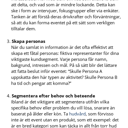
att delta, och vad som är mindre lockande. Detta kan
ske i form av intervjuer, fokusgrupper eller via enkäter.
Tanken är att förstå deras drivkrafter och förväntningar,
så att du kan forma eventet på ett sätt som verkligen
tilltalar dem.
Skapa personas
När du samlat in information är det ofta effektivt att
skapa ett fåtal personas: fiktiva representanter för dina
viktigaste kundsegment. Varje persona får namn,
bakgrund, intressen och mål. På så sätt blir det lättare
att fatta beslut inför eventet: “Skulle Persona A
uppskatta den här typen av aktivitet? Skulle Persona B
ha tid och pengar att komma?”
Segmentera efter behov och beteende
Ibland är det viktigare att segmentera utifrån vilka
specifika behov eller problem du vill lösa, snarare än
baserat på ålder eller kön. Ta
hudvård
, som förvisso
inte är ett event utan en produkt, som ett exempel: det
är en bred kategori som kan täcka in allt från torr hud