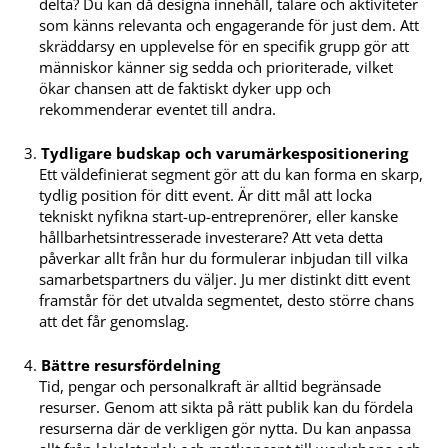
delta? Du kan då designa innehåll, talare och aktiviteter
som känns relevanta och engagerande för just dem. Att
skräddarsy en upplevelse för en specifik grupp gör att
människor känner sig sedda och prioriterade, vilket
ökar chansen att de faktiskt dyker upp och
rekommenderar eventet till andra.
Tydligare budskap och varumärkespositionering
Ett väldefinierat segment gör att du kan forma en skarp,
tydlig position för ditt event. Är ditt mål att locka
tekniskt nyfikna start-up-entreprenörer, eller kanske
hållbarhetsintresserade investerare? Att veta detta
påverkar allt från hur du formulerar inbjudan till vilka
samarbetspartners du väljer. Ju mer distinkt ditt event
framstår för det utvalda segmentet, desto större chans
att det får genomslag.
Bättre resursfördelning
Tid, pengar och personalkraft är alltid begränsade
resurser. Genom att sikta på rätt publik kan du fördela
resurserna där de verkligen gör nytta. Du kan anpassa