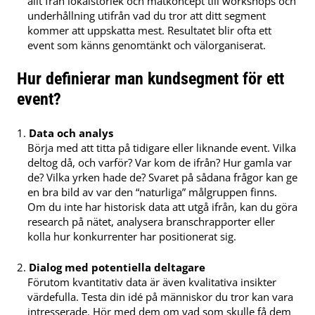
allt från lokalstorlek och matkoncept till workshops och
underhållning utifrån vad du tror att ditt segment
kommer att uppskatta mest. Resultatet blir ofta ett
event som känns genomtänkt och välorganiserat.
Hur definierar man kundsegment för ett
event?
Data och analys
Börja med att titta på tidigare eller liknande event. Vilka
deltog då, och varför? Var kom de ifrån? Hur gamla var
de? Vilka yrken hade de? Svaret på sådana frågor kan ge
en bra bild av var den “naturliga” målgruppen finns.
Om du inte har historisk data att utgå ifrån, kan du göra
research på nätet, analysera branschrapporter eller
kolla hur konkurrenter har positionerat sig.
Dialog med potentiella deltagare
Förutom kvantitativ data är även kvalitativa insikter
värdefulla. Testa din idé på människor du tror kan vara
intresserade. Hör med dem om vad som skulle få dem