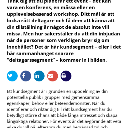
Tänk dig att du planerar ett event – det kan
vara en konferens, en mässa eller en
upplevelsebaserad workshop. Ditt mål är att
locka rätt deltagare och få dem att känna att
din tillställning är något de absolut inte vill
missa. Men hur säkerställer du att din inbjudan
når de personer som verkligen bryr sig om
innehållet? Det är här kundsegment – eller i det
här sammanhanget snarare
“deltagarssegment” – kommer in i bilden.
Ett kundsegment är i grunden en uppdelning av din
potentiella publik i grupper med gemensamma
egenskaper, behov eller beteendemönster. När du
identifierar och riktar dig till rätt kundsegment har du
betydligt större chans att både fånga intresset och skapa
långsiktiga relationer. För events är det avgörande att veta
vilka du vill nå, eftersom du med begränsad tid och