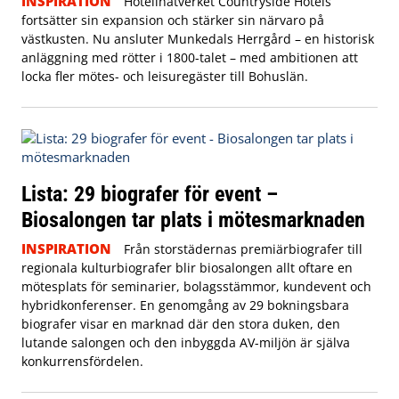
INSPIRATION
Hotellnätverket Countryside Hotels
fortsätter sin expansion och stärker sin närvaro på
västkusten. Nu ansluter Munkedals Herrgård – en historisk
anläggning med rötter i 1800-talet – med ambitionen att
locka fler mötes- och leisuregäster till Bohuslän.
Lista: 29 biografer för event –
Biosalongen tar plats i mötesmarknaden
INSPIRATION
Från storstädernas premiärbiografer till
regionala kulturbiografer blir biosalongen allt oftare en
mötesplats för seminarier, bolagsstämmor, kundevent och
hybridkonferenser. En genomgång av 29 bokningsbara
biografer visar en marknad där den stora duken, den
lutande salongen och den inbyggda AV-miljön är själva
konkurrensfördelen.