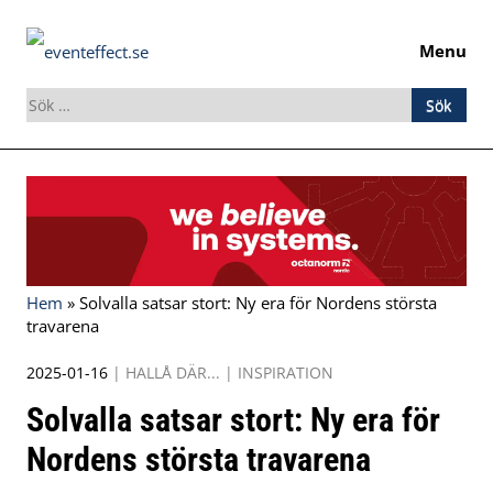
Menu
Sök
efter:
Skip
to
content
Hem
»
Solvalla satsar stort: Ny era för Nordens största
travarena
2025-01-16
|
HALLÅ DÄR...
|
INSPIRATION
Solvalla satsar stort: Ny era för
Nordens största travarena