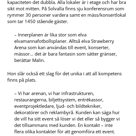
kapaciteten det dubbla. Alla lokaler är i etage och har bra
sikt mot mitten. På Solvalla finns sju konferensrum som
rymmer 30 personer vardera samt en mäss/konsertlokal
som tar 1450 stående gäster.
– Innerplanen är lika stor som elva
elvamannafotbollsplaner. Alltså elva Strawberry
Arena som kan användas till event, konserter,
mässor… det är bara fantasin som sätter gränser,
berättar Malin.
Hon slår också ett slag för det unika i att all kompetens
finns på plats.
– Vi har arenan, vi har infrastrukturen,
restaurangerna, biljettsystem, entrékassor,
eventprojektledare, ljud- och bildtekniker,
dekoratörer och reklambyrå. Kunden kan säga hur
de vill ha sitt event så löser vi det eller så bygger vi
det tillsammans med kunden. En kontakt – inte
flera olika kontakter för att genomföra ett event.