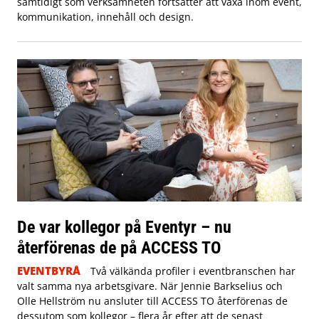
samtidigt som verksamheten fortsätter att växa inom event,
kommunikation, innehåll och design.
De var kollegor på Eventyr – nu
återförenas de på ACCESS TO
EVENTBYRÅ
Två välkända profiler i eventbranschen har
valt samma nya arbetsgivare. När Jennie Barkselius och
Olle Hellström nu ansluter till ACCESS TO återförenas de
dessutom som kollegor – flera år efter att de senast