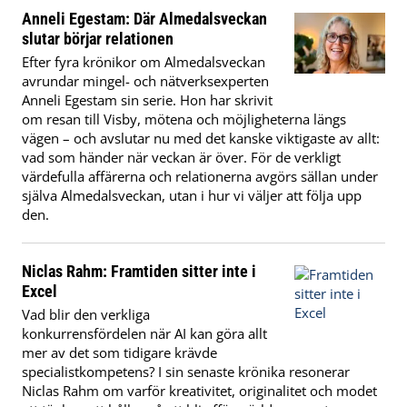
Anneli Egestam: Där Almedalsveckan
slutar börjar relationen
Efter fyra krönikor om Almedalsveckan
avrundar mingel- och nätverksexperten
Anneli Egestam sin serie. Hon har skrivit
om resan till Visby, mötena och möjligheterna längs
vägen – och avslutar nu med det kanske viktigaste av allt:
vad som händer när veckan är över. För de verkligt
värdefulla affärerna och relationerna avgörs sällan under
själva Almedalsveckan, utan i hur vi väljer att följa upp
den.
Niclas Rahm: Framtiden sitter inte i
Excel
Vad blir den verkliga
konkurrensfördelen när AI kan göra allt
mer av det som tidigare krävde
specialistkompetens? I sin senaste krönika resonerar
Niclas Rahm om varför kreativitet, originalitet och modet