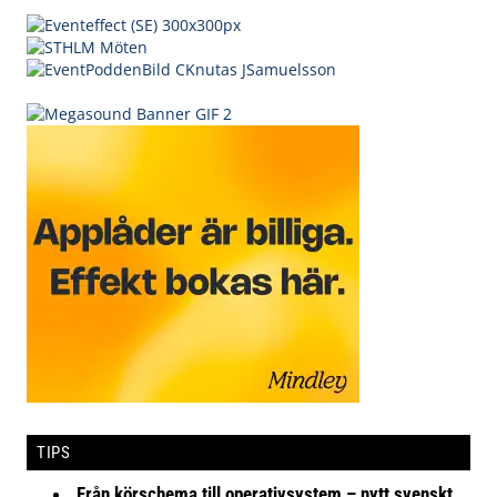
TIPS
Från körschema till operativsystem – nytt svenskt