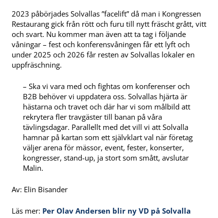
2023 påbörjades Solvallas ”facelift” då man i Kongressen
Restaurang gick från rött och furu till nytt fräscht grått, vitt
och svart. Nu kommer man även att ta tag i följande
våningar – fest och konferensvåningen får ett lyft och
under 2025 och 2026 får resten av Solvallas lokaler en
uppfräschning.
– Ska vi vara med och fightas om konferenser och
B2B behöver vi uppdatera oss. Solvallas hjärta är
hästarna och travet och där har vi som målbild att
rekrytera fler travgäster till banan på våra
tävlingsdagar. Parallellt med det vill vi att Solvalla
hamnar på kartan som ett självklart val när företag
väljer arena för mässor, event, fester, konserter,
kongresser, stand-up, ja stort som smått, avslutar
Malin.
Av: Elin Bisander
Läs mer:
Per Olav Andersen blir ny VD på Solvalla