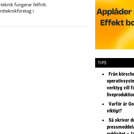
eknik fungerar felfritt.
ntteknikföretag i
TIPS
Från körsche
operativsyst
verktyg vill 
liveproduktio
Varför är Go
viktigt?
Så skriver du
pressmeddel
publicitet – 1