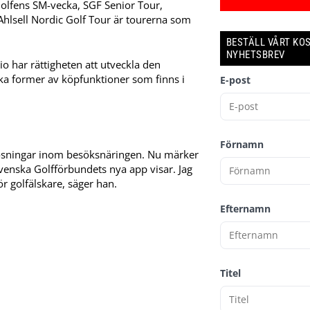
Golfens SM-vecka, SGF Senior Tour,
hlsell Nordic Golf Tour är tourerna som
BESTÄLL VÅRT KO
NYHETSBREV
o har rättigheten att utveckla den
ka former av köpfunktioner som finns i
E-post
Förnamn
tallösningar inom besöksnäringen. Nu märker
 Svenska Golfförbundets nya app visar. Jag
ör golfälskare, säger han.
Efternamn
Titel