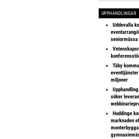
UPPHANDLINGAR
Uddevalla k
eventarrangör 
seniormässa
Vetenskapsr
konferensstö
Täby kommu
eventtjänster
miljoner
Upphandling
söker leveran
webbinariepr
Huddinge k
marknaden ef
monterbyggar
gymnasiemä