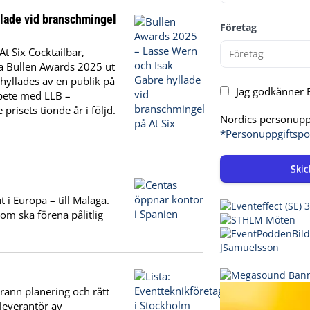
lade vid branschmingel
Företag
t Six Cocktailbar,
a Bullen Awards 2025 ut
 hyllades av en publik på
Jag godkänner E
rbete med LLB –
risets tionde år i följd.
Nordics personuppg
*Personuppgiftspo
Skic
t i Europa – till Malaga.
som ska förena pålitlig
rann planering och rätt
leverantör av