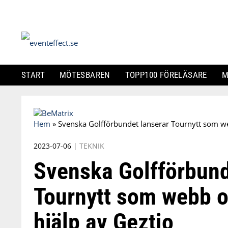
START
MÖTESBAREN
TOPP100 FÖRELÄSARE
M
Skip
to
Hem
»
Svenska Golfförbundet lanserar Tournytt som w
content
2023-07-06
|
TEKNIK
Svenska Golfförbund
Tournytt som webb 
hjälp av Geztio