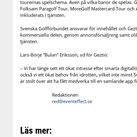
tourernas spelschema. Även på vilka banor de spelas. 
Folksam Paragolf Tour, MoreGolf Mastercard Tour och A
inkluderats i tjänsten.
Svenska Golfförbundet ansvarar för innehållet och Gezti
kommersiella delen, genom annonsförsäljning samt oli
tjänsten.
Lars-Börje ”Bulan” Eriksson, vd för Geztio:
– Vi har länge sett ett ökat intresse efter smarta digi
också vi ett ökat behov från idrotten, vilket inte minst
är stolt över att ha fått medverka till en samlande app f
Redaktionen
red@eventeffect.se
Läs mer: