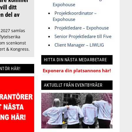
Expohouse
ill ditt
Projektkoordinator –
n del av
Expohouse
Projektledare – Expohouse
i 2027 samlas
Senior Projektledare till Five
lytelserika
nom scenkonst
Client Manager – LIWLIG
rt & Kongress.
HITTA DIN NÄSTA MEDARBETARE
ANTÖR HÄR!
Exponera din platsannons här!
AKTUELLT FRÅN EVENTBYRÅER