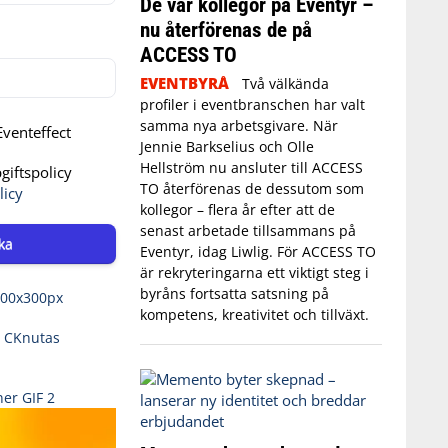
De var kollegor på Eventyr –
nu återförenas de på
ACCESS TO
EVENTBYRÅ
Två välkända
profiler i eventbranschen har valt
samma nya arbetsgivare. När
venteffect
Jennie Barkselius och Olle
Hellström nu ansluter till ACCESS
iftspolicy
TO återförenas de dessutom som
licy
kollegor – flera år efter att de
senast arbetade tillsammans på
ka
Eventyr, idag Liwlig. För ACCESS TO
är rekryteringarna ett viktigt steg i
byråns fortsatta satsning på
kompetens, kreativitet och tillväxt.