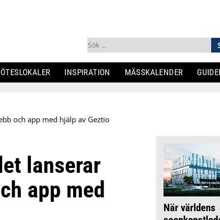
Sök
efter:
ÖTESLOKALER
INSPIRATION
MÄSSKALENDER
GUIDE
ebb och app med hjälp av Geztio
et lanserar
och app med
När världens
scenkonstle