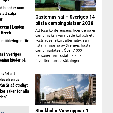
nkla saker som
e att sälja
Gästernas val – Sveriges 14
er
bästa campingplatser 2026
event i London
Att lösa konferensens boende på en
 Brexit
camping kan vara både kul och ett
kostnadseffektivt alternativ, så vi
a möbleringen för
listar vinnarna av Sveriges bästa
campingplatser. Över 7 000
 i Sveriges
personer har röstat på sina
ening bjuder på
favoriter i undersökningen.
 svårt att
plevelsen av
ån är så otroligt
ker saker för alla
iden”
Stockholm View öppnar 1