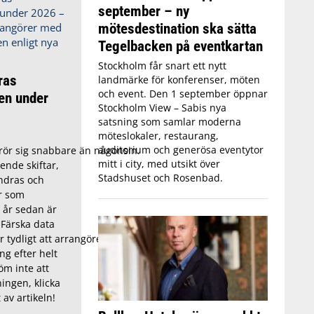
september – ny
mötesdestination ska sätta
Tegelbacken på eventkartan
Stockholm får snart ett nytt
ras
landmärke för konferenser, möten
och event. Den 1 september öppnar
en under
Stockholm View – Sabis nya
satsning som samlar moderna
möteslokaler, restaurang,
auditorium och generösa eventytor
ör sig snabbare än någonsin.
mitt i city, med utsikt över
ende skiftar,
Stadshuset och Rosenbad.
ndras och
r som
 år sedan är
 Färska data
r tydligt att arrangörer behöver anpassa
ng efter helt
öm inte att
ingen, klicka
 av artikeln!