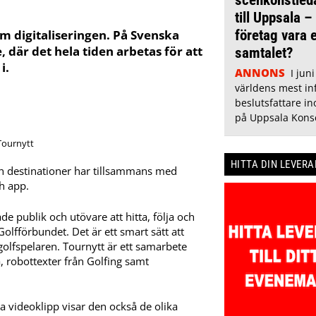
till Uppsala – v
företag vara e
om digitaliseringen. På Svenska
 där det hela tiden arbetas för att
samtalet?
i.
ANNONS
I jun
världens mest inf
beslutsfattare i
på Uppsala Konse
Tournytt
HITTA DIN LEVER
h destinationer har tillsammans med
h app.
åde publik och utövare att hitta, följa och
lfförbundet. Det är ett smart sätt att
golfspelaren. Tournytt är ett samarbete
, robottexter från Golfing samt
la videoklipp visar den också de olika