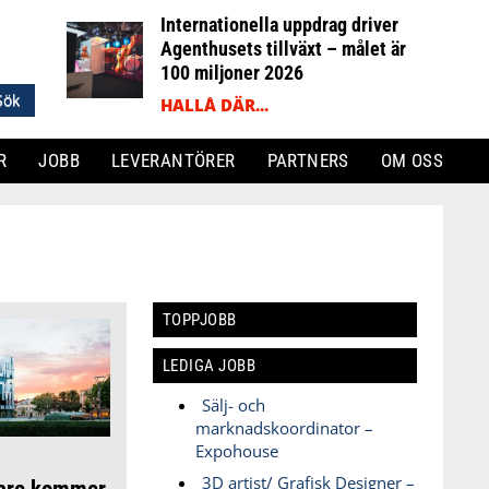
Internationella uppdrag driver
Agenthusets tillväxt – målet är
100 miljoner 2026
HALLÅ DÄR...
R
JOBB
LEVERANTÖRER
PARTNERS
OM OSS
TOPPJOBB
LEDIGA JOBB
Sälj- och
marknadskoordinator –
Expohouse
3D artist/ Grafisk Designer –
dare kommer