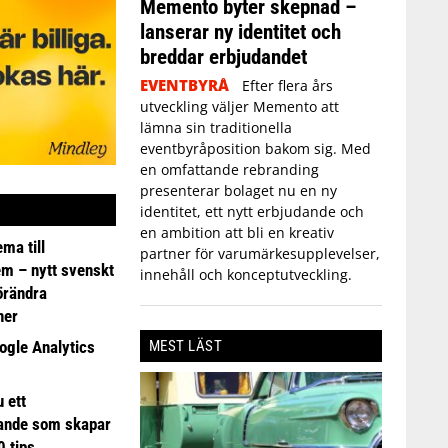
Memento byter skepnad –
lanserar ny identitet och
breddar erbjudandet
EVENTBYRÅ
Efter flera års
utveckling väljer Memento att
lämna sin traditionella
eventbyråposition bakom sig. Med
en omfattande rebranding
presenterar bolaget nu en ny
identitet, ett nytt erbjudande och
en ambition att bli en kreativ
ma till
partner för varumärkesupplevelser,
em – nytt svenskt
innehåll och konceptutveckling.
förändra
ner
MEST LÄST
ogle Analytics
 ett
ande som skapar
0 tips