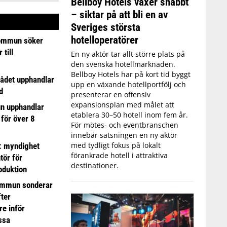
Bellboy Hotels växer snabbt
– siktar på att bli en av
Sveriges största
hotelloperatörer
ommun söker
till
En ny aktör tar allt större plats på
den svenska hotellmarknaden.
Bellboy Hotels har på kort tid byggt
ådet upphandlar
upp en växande hotellportfölj och
d
presenterar en offensiv
expansionsplan med målet att
n upphandlar
etablera 30–50 hotell inom fem år.
 för över 8
För mötes- och eventbranschen
innebär satsningen en ny aktör
med tydligt fokus på lokalt
: myndighet
förankrade hotell i attraktiva
tör för
destinationer.
oduktion
ommun sonderar
ter
e inför
ssa