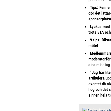
Tips: Fem e
gör det lättar
sponsorplats
Lyckas med 
trots ETA och
9 tips: Bäst
mötet
Medlemmarna
moderatorför
sina misstag
”Jag har lite
artikulera up
eventet då niv
hög och det s
sinnen hela t