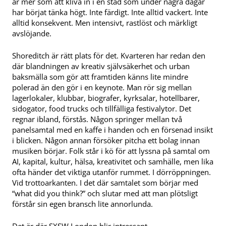
är mer som att kliva in i en stad som under några dagar
har börjat tänka högt. Inte färdigt. Inte alltid vackert. Inte
alltid konsekvent. Men intensivt, rastlöst och märkligt
avslöjande.
Shoreditch är rätt plats för det. Kvarteren har redan den
där blandningen av kreativ självsäkerhet och urban
baksmälla som gör att framtiden känns lite mindre
polerad än den gör i en keynote. Man rör sig mellan
lagerlokaler, klubbar, biografer, kyrksalar, hotellbarer,
sidogator, food trucks och tillfälliga festivalytor. Det
regnar ibland, förstås. Någon springer mellan två
panelsamtal med en kaffe i handen och en försenad insikt
i blicken. Någon annan försöker pitcha ett bolag innan
musiken börjar. Folk står i kö för att lyssna på samtal om
AI, kapital, kultur, hälsa, kreativitet och samhälle, men lika
ofta händer det viktiga utanför rummet. I dörröppningen.
Vid trottoarkanten. I det där samtalet som börjar med
“what did you think?” och slutar med att man plötsligt
förstår sin egen bransch lite annorlunda.
Det är där SXSW London blir intressant.