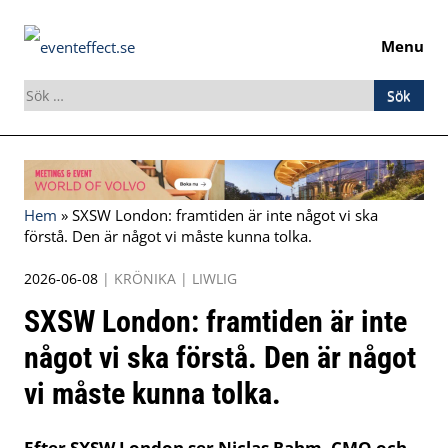
Menu
Sök
efter:
Skip
to
content
Hem
»
SXSW London: framtiden är inte något vi ska
förstå. Den är något vi måste kunna tolka.
2026-06-08
|
KRÖNIKA
|
LIWLIG
SXSW London: framtiden är inte
något vi ska förstå. Den är något
vi måste kunna tolka.
Efter SXSW London ser Niclas Rahm, CMO och