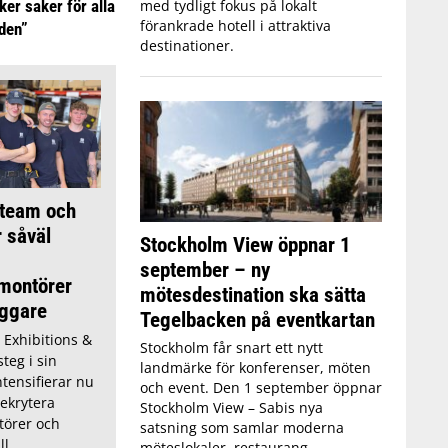
ker saker för alla
med tydligt fokus på lokalt
förankrade hotell i attraktiva
iden”
destinationer.
 team och
r såväl
Stockholm View öppnar 1
september – ny
montörer
mötesdestination ska sätta
ggare
Tegelbacken på eventkartan
 Exhibitions &
Stockholm får snart ett nytt
teg i sin
landmärke för konferenser, möten
ntensifierar nu
och event. Den 1 september öppnar
rekrytera
Stockholm View – Sabis nya
törer och
satsning som samlar moderna
ll
möteslokaler, restaurang,