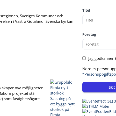
Titel
ndsregionen, Sveriges Kommuner och
styrelsen i Västra Götaland, Svenska kyrkan
Företag
Jag godkänner E
Nordics personuppg
*Personuppgiftspo
Skic
om skapar nya möjligheter
Bakom projektet står
t) som fastighetsägare