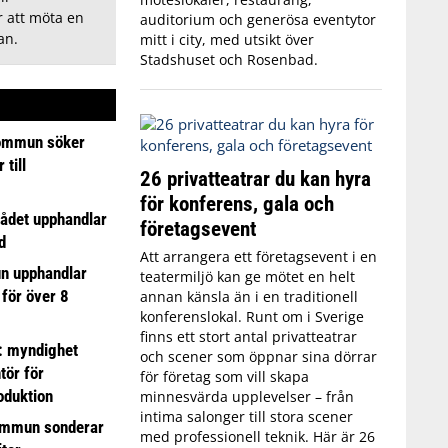
 att möta en
auditorium och generösa eventytor
an.
mitt i city, med utsikt över
Stadshuset och Rosenbad.
ommun söker
till
26 privatteatrar du kan hyra
för konferens, gala och
ådet upphandlar
företagsevent
d
Att arrangera ett företagsevent i en
n upphandlar
teatermiljö kan ge mötet en helt
 för över 8
annan känsla än i en traditionell
konferenslokal. Runt om i Sverige
finns ett stort antal privatteatrar
: myndighet
och scener som öppnar sina dörrar
tör för
för företag som vill skapa
oduktion
minnesvärda upplevelser – från
intima salonger till stora scener
ommun sonderar
med professionell teknik. Här är 26