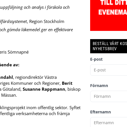
suppföljning och analys i förskola och
välfärdssystemet
, Region Stockholm
 och gömda läkemedel ger en effektivare
BESTÄLL VÅRT KO
NYHETSBREV
leris Sömnapné
E-post
ående av:
andahl
, regiondirektör Västra
veriges Kommuner och Regioner,
Berit
Förnamn
ra Götaland,
Susanne Rappmann
, biskop
a Mässan.
cklingsprojekt inom offentlig sektor. Syftet
Efternamn
ffentliga verksamheterna och främja