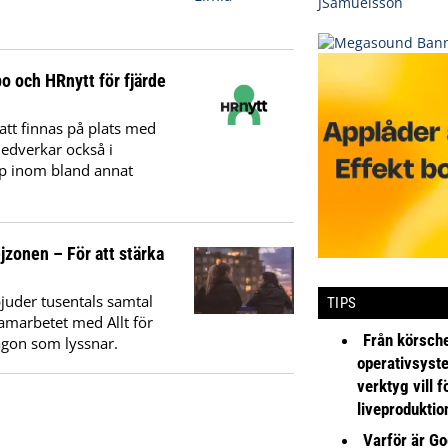
 och HRnytt för fjärde
t finnas på plats med
medverkar också i
ap inom bland annat
jzonen – För att stärka
bjuder tusentals samtal
TIPS
samarbetet med Allt för
Från körsche
någon som lyssnar.
operativsyst
verktyg vill 
liveproduktio
Varför är Go