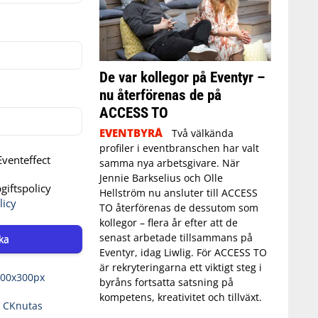
De var kollegor på Eventyr –
nu återförenas de på
ACCESS TO
EVENTBYRÅ
Två välkända
profiler i eventbranschen har valt
venteffect
samma nya arbetsgivare. När
Jennie Barkselius och Olle
iftspolicy
Hellström nu ansluter till ACCESS
licy
TO återförenas de dessutom som
kollegor – flera år efter att de
senast arbetade tillsammans på
ka
Eventyr, idag Liwlig. För ACCESS TO
är rekryteringarna ett viktigt steg i
byråns fortsatta satsning på
kompetens, kreativitet och tillväxt.