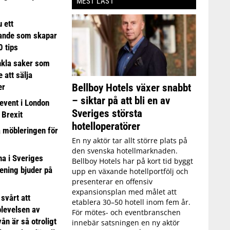
MEST LÄST
 ett
ande som skapar
0 tips
nkla saker som
e att sälja
Bellboy Hotels växer snabbt
er
– siktar på att bli en av
event i London
Sveriges största
 Brexit
hotelloperatörer
a möbleringen för
En ny aktör tar allt större plats på
den svenska hotellmarknaden.
 i Sveriges
Bellboy Hotels har på kort tid byggt
ening bjuder på
upp en växande hotellportfölj och
presenterar en offensiv
expansionsplan med målet att
 svårt att
etablera 30–50 hotell inom fem år.
plevelsen av
För mötes- och eventbranschen
ån är så otroligt
innebär satsningen en ny aktör