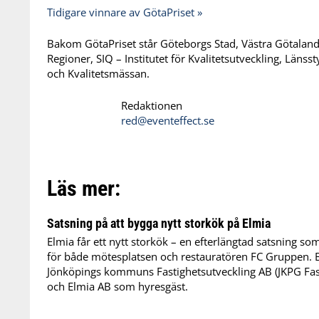
Tidigare vinnare av GötaPriset »
Bakom GötaPriset står Göteborgs Stad, Västra Götala
Regioner, SIQ – Institutet för Kvalitetsutveckling, Läns
och Kvalitetsmässan.
Redaktionen
red@eventeffect.se
Läs mer:
Satsning på att bygga nytt storkök på Elmia
Elmia får ett nytt storkök – en efterlängtad satsning s
för både mötesplatsen och restauratören FC Gruppen. 
Jönköpings kommuns Fastighetsutveckling AB (JKPG Fas
och Elmia AB som hyresgäst.