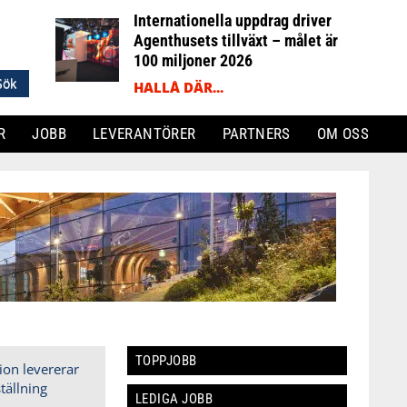
Internationella uppdrag driver
Agenthusets tillväxt – målet är
100 miljoner 2026
HALLÅ DÄR...
R
JOBB
LEVERANTÖRER
PARTNERS
OM OSS
TOPPJOBB
LEDIGA JOBB