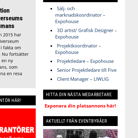
Sälj- och
tion
marknadskoordinator –
iverseums
Expohouse
Humans
3D artist/ Grafisk Designer –
n 2015 har
Expohouse
iverseum
Projektkoordinator –
i fakta om
Expohouse
 Nu fortsätter
 en ny
Projektledare – Expohouse
ans, som
Senior Projektledare till Five
na en resa
Client Manager – LIWLIG
HITTA DIN NÄSTA MEDARBETARE
ANTÖR HÄR!
Exponera din platsannons här!
AKTUELLT FRÅN EVENTBYRÅER