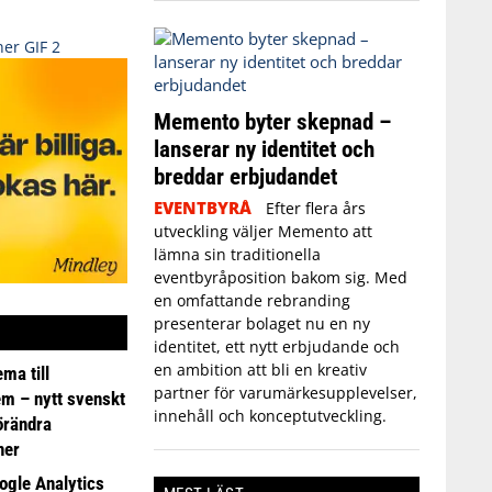
Memento byter skepnad –
lanserar ny identitet och
breddar erbjudandet
EVENTBYRÅ
Efter flera års
utveckling väljer Memento att
lämna sin traditionella
eventbyråposition bakom sig. Med
en omfattande rebranding
presenterar bolaget nu en ny
identitet, ett nytt erbjudande och
en ambition att bli en kreativ
ma till
partner för varumärkesupplevelser,
em – nytt svenskt
innehåll och konceptutveckling.
förändra
ner
ogle Analytics