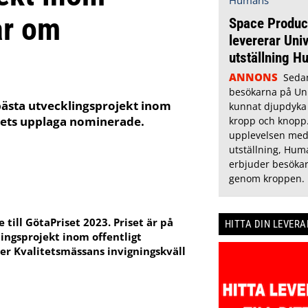
ar om
Space Produc
levererar Un
utställning 
ANNONS
Seda
besökarna på Un
 bästa utvecklingsprojekt inom
kunnat djupdyka 
 årets upplaga nominerade.
kropp och knopp.
upplevelsen med
utställning, Hum
erbjuder besökar
genom kroppen.
till GötaPriset 2023. Priset är på
HITTA DIN LEVER
lingsprojekt inom offentligt
er Kvalitetsmässans invigningskväll