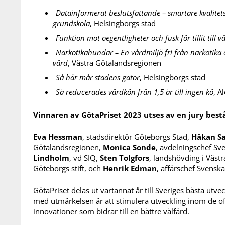
Datainformerat beslutsfattande – smartare kvalitet
grundskola
, Helsingborgs stad
Funktion mot oegentligheter och fusk för tillit till 
Narkotikahundar – En vårdmiljö fri från narkotika
vård
, Västra Götalandsregionen
Så här mår stadens gator
, Helsingborgs stad
Så reducerades vårdkön från 1,5 år till ingen kö
, A
Vinnaren av GötaPriset 2023 utses av en jury best
Eva Hessman
, stadsdirektör Göteborgs Stad,
Håkan S
Götalandsregionen,
Monica Sonde
, avdelningschef S
Lindholm
, vd SIQ,
Sten Tolgfors
, landshövding i Väst
Göteborgs stift, och
Henrik Edman
, affärschef Svensk
GötaPriset delas ut vartannat år till Sveriges bästa utve
med utmärkelsen är att stimulera utveckling inom de o
innovationer som bidrar till en bättre välfärd.