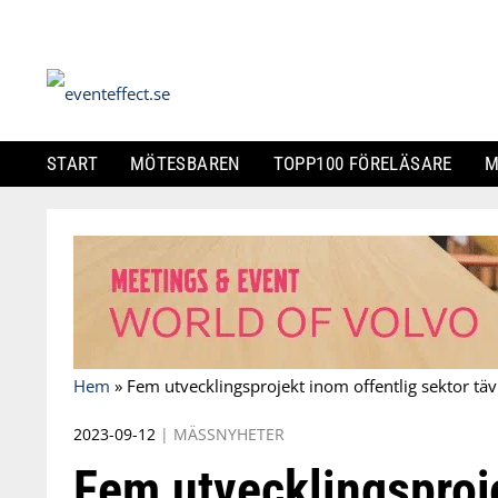
START
MÖTESBAREN
TOPP100 FÖRELÄSARE
M
Skip
to
content
Hem
»
Fem utvecklingsprojekt inom offentlig sektor tä
2023-09-12
|
MÄSSNYHETER
Fem utvecklingsproj