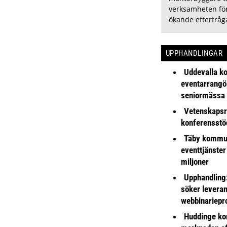
verksamheten för
ökande efterfråg
UPPHANDLINGAR
Uddevalla k
eventarrangör 
seniormässa
Vetenskapsr
konferensstö
Täby kommu
eventtjänster
miljoner
Upphandling
söker leveran
webbinariepr
Huddinge k