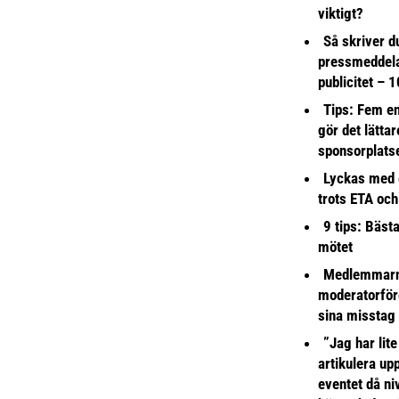
viktigt?
Så skriver du
pressmeddel
publicitet – 1
Tips: Fem e
gör det lättar
sponsorplats
Lyckas med 
trots ETA och
9 tips: Bäst
mötet
Medlemmarna
moderatorför
sina misstag
”Jag har lite
artikulera up
eventet då niv