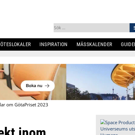
Sök
efter:
ÖTESLOKALER
INSPIRATION
MÄSSKALENDER
GUIDE
vlar om GötaPriset 2023
ekt inom