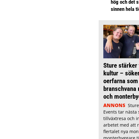
hög och det s
sinnen hela t
Sture stärker
kultur – söke
oerfarna som
branschvana 
och monterby
ANNONS
Sture
Events tar nästa s
tillväxtresa och i
arbetet med att 
flertalet nya mon
monterbyggare ti