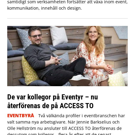
samtidigt som verksamheten fortsätter att växa inom event,
kommunikation, innehåll och design.
De var kollegor på Eventyr – nu
återförenas de på ACCESS TO
EVENTBYRÅ
Två välkända profiler i eventbranschen har
valt samma nya arbetsgivare. När Jennie Barkselius och
Olle Hellström nu ansluter till ACCESS TO återförenas de
dessutom som kollegor – flera år efter att de senast