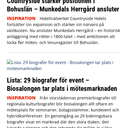
Countryside stärker positionen i
Bohuslän – Munkedals Herrgård ansluter
INSPIRATION
Hotellnätverket Countryside Hotels
fortsätter sin expansion och stärker sin närvaro på
västkusten. Nu ansluter Munkedals Herrgård – en historisk
anläggning med rötter i 1800-talet – med ambitionen att
locka fler mötes- och leisuregäster till Bohuslän.
Lista: 29 biografer för event –
Biosalongen tar plats i mötesmarknaden
INSPIRATION
Från storstädernas premiärbiografer till
regionala kulturbiografer blir biosalongen allt oftare en
mötesplats för seminarier, bolagsstämmor, kundevent och
hybridkonferenser. En genomgång av 29 bokningsbara
biografer visar en marknad där den stora duken, den
lutande salongen och den inbyggda AV-miljön är själva