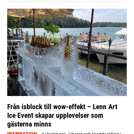
Från isblock till wow-effekt – Lenn Art
Ice Event skapar upplevelser som
gästerna minns
INSPIRATION
Isskulpturer, isbarer och teambuilding i