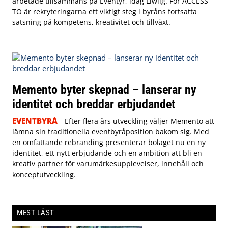
arbetade tillsammans på Eventyr, idag Liwlig. För ACCESS
TO är rekryteringarna ett viktigt steg i byråns fortsatta
satsning på kompetens, kreativitet och tillväxt.
Memento byter skepnad – lanserar ny
identitet och breddar erbjudandet
EVENTBYRÅ
Efter flera års utveckling väljer Memento att
lämna sin traditionella eventbyråposition bakom sig. Med
en omfattande rebranding presenterar bolaget nu en ny
identitet, ett nytt erbjudande och en ambition att bli en
kreativ partner för varumärkesupplevelser, innehåll och
konceptutveckling.
MEST LÄST