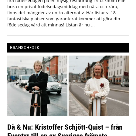
fira födelsedagen på en mysig restaurang i Stockholm eller
boka en privat födelsedagsmiddag med nära och kära,
finns det mängder av unika alternativ. Här listar vi 18
fantastiska platser som garanterat kommer att göra din
födelsedag värd att minnas! Listan är nu ...
BRANSCHFOLK
Då & Nu: Kristoffer Schjött-Quist – från
Eventyr till en av Sveriges främsta