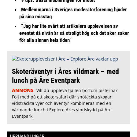
9 tips: Bästa möbleringen för mötet
Medlemmarna i Sveriges moderatorförening bjuder
på sina misstag
”Jag har lite svårt att artikulera upplevelsen av
eventet då nivån är så otroligt hög och det sker saker
för alla sinnen hela tiden”
Skoteräventyr i Åres vildmark – med
lunch på Åre Eventpark
ANNONS
Vill du uppleva fjällen bortom pisterna?
Följ med på ett skotersafari där snötäckta skogar,
vidsträckta vyer och äventyr kombineras med en
värmande lunch i Explore Åres vindskydd på Åre
Eventpark.
UPPHANDLINGAR