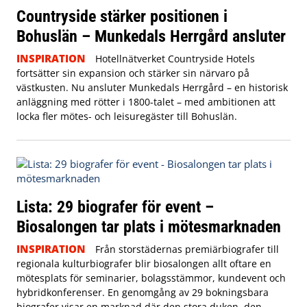
Countryside stärker positionen i
Bohuslän – Munkedals Herrgård ansluter
INSPIRATION
Hotellnätverket Countryside Hotels
fortsätter sin expansion och stärker sin närvaro på
västkusten. Nu ansluter Munkedals Herrgård – en historisk
anläggning med rötter i 1800-talet – med ambitionen att
locka fler mötes- och leisuregäster till Bohuslän.
Lista: 29 biografer för event –
Biosalongen tar plats i mötesmarknaden
INSPIRATION
Från storstädernas premiärbiografer till
regionala kulturbiografer blir biosalongen allt oftare en
mötesplats för seminarier, bolagsstämmor, kundevent och
hybridkonferenser. En genomgång av 29 bokningsbara
biografer visar en marknad där den stora duken, den