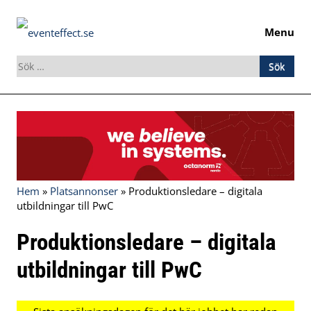
Menu
Sök
efter:
Skip
to
content
Hem
»
Platsannonser
»
Produktionsledare – digitala
utbildningar till PwC
Produktionsledare – digitala
utbildningar till PwC