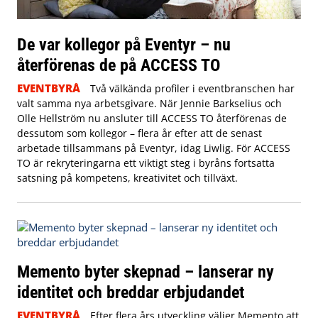
De var kollegor på Eventyr – nu
återförenas de på ACCESS TO
EVENTBYRÅ
Två välkända profiler i eventbranschen har
valt samma nya arbetsgivare. När Jennie Barkselius och
Olle Hellström nu ansluter till ACCESS TO återförenas de
dessutom som kollegor – flera år efter att de senast
arbetade tillsammans på Eventyr, idag Liwlig. För ACCESS
TO är rekryteringarna ett viktigt steg i byråns fortsatta
satsning på kompetens, kreativitet och tillväxt.
Memento byter skepnad – lanserar ny
identitet och breddar erbjudandet
EVENTBYRÅ
Efter flera års utveckling väljer Memento att