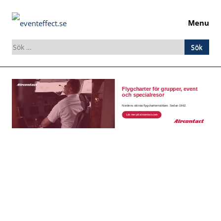
Menu
Sök
efter:
Skip
to
content