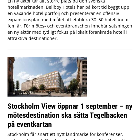
En ny aktör tar allt större plats på den svenska
hotellmarknaden. Bellboy Hotels har på kort tid byggt upp
en växande hotellportfölj och presenterar en offensiv
expansionsplan med målet att etablera 30–50 hotell inom
fem år. För mötes- och eventbranschen innebär satsningen
en ny aktör med tydligt fokus på lokalt förankrade hotell i
attraktiva destinationer.
Stockholm View öppnar 1 september – ny
mötesdestination ska sätta Tegelbacken
på eventkartan
Stockholm får snart ett nytt landmärke för konferenser,