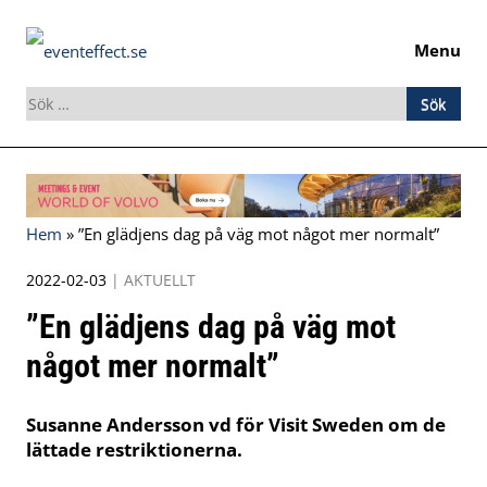
Menu
Sök
efter:
Skip
to
content
Hem
»
”En glädjens dag på väg mot något mer normalt”
2022-02-03
|
AKTUELLT
”En glädjens dag på väg mot
något mer normalt”
Susanne Andersson vd för Visit Sweden om de
lättade restriktionerna.