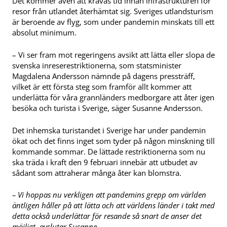
Det kommer även att krävas tid innan infrastrukturen för
resor från utlandet återhämtat sig. Sveriges utlandsturism
är beroende av flyg, som under pandemin minskats till ett
absolut minimum.
– Vi ser fram mot regeringens avsikt att lätta eller slopa de
svenska inreserestriktionerna, som statsminister
Magdalena Andersson nämnde på dagens pressträff,
vilket är ett första steg som framför allt kommer att
underlätta för våra grannländers medborgare att åter igen
besöka och turista i Sverige, säger Susanne Andersson.
Det inhemska turistandet i Sverige har under pandemin
ökat och det finns inget som tyder på någon minskning till
kommande sommar. De lättade restriktionerna som nu
ska träda i kraft den 9 februari innebär att utbudet av
sådant som attraherar många åter kan blomstra.
– Vi hoppas nu verkligen att pandemins grepp om världen
äntligen håller på att lätta och att världens länder i takt med
detta också underlättar för resande så snart de anser det
möjligt, avslutar Susanne.