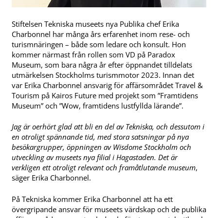
Stiftelsen Tekniska museets nya Publika chef Erika
Charbonnel har många års erfarenhet inom rese- och
turismnäringen – både som ledare och konsult. Hon
kommer närmast från rollen som VD på Paradox
Museum, som bara några år efter öppnandet tilldelats
utmärkelsen Stockholms turismmotor 2023. Innan det
var Erika Charbonnel ansvarig för affärsområdet Travel &
Tourism på Kairos Future med projekt som ”Framtidens
Museum” och ”Wow, framtidens lustfyllda lärande”.
Jag är oerhört glad att bli en del av Tekniska, och dessutom i
en otroligt spännande tid, med stora satsningar på nya
besökargrupper, öppningen av Wisdome Stockholm och
utveckling av museets nya filial i Hagastaden. Det är
verkligen ett otroligt relevant och framåtlutande museum
,
säger Erika Charbonnel.
På Tekniska kommer Erika Charbonnel att ha ett
övergripande ansvar för museets värdskap och de publika