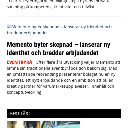
TO är rekryteringarna ett viktigt steg i byråns fortsatta
satsning på kompetens, kreativitet och tillväxt.
Memento byter skepnad – lanserar ny
identitet och breddar erbjudandet
EVENTBYRÅ
Efter flera års utveckling väljer Memento att
lämna sin traditionella eventbyråposition bakom sig. Med
en omfattande rebranding presenterar bolaget nu en ny
identitet, ett nytt erbjudande och en ambition att bli en
kreativ partner för varumärkesupplevelser, innehåll och
konceptutveckling.
MEST LÄST