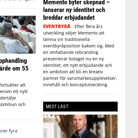
Memento byter skepnad –
lanserar ny identitet och
breddar erbjudandet
EVENTBYRÅ
Efter flera års
utveckling väljer Memento att
lämna sin traditionella
eventbyråposition bakom sig. Med
en omfattande rebranding
presenterar bolaget nu en ny
upphandling
identitet, ett nytt erbjudande och
värde om 55
en ambition att bli en kreativ
partner för varumärkesupplevelser,
innehåll och konceptutveckling.
fortsätter att
enom ett nytt
dertälje
 kommun och
MEST LÄST