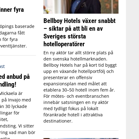
inner fyra
Bellboy Hotels växer snabbt
köpings baserade
– siktar på att bli en av
 dagarna fått
Sveriges största
 för fyra
hotelloperatörer
venttjänster.
En ny aktör tar allt större plats på
den svenska hotellmarknaden.
Bellboy Hotels har på kort tid byggt
upp en växande hotellportfölj och
ed anbud på
presenterar en offensiv
ndling!
expansionsplan med målet att
etablera 30–50 hotell inom fem år.
Mickaela är
För mötes- och eventbranschen
 på Invajo med
innebär satsningen en ny aktör
än 30 lyckade
med tydligt fokus på lokalt
ingar för
förankrade hotell i attraktiva
tet,
destinationer.
dsting. Vi sitter
kring vad man bör
ntlig