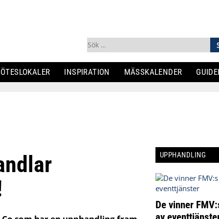
Sök
efter:
ÖTESLOKALER
INSPIRATION
MÄSSKALENDER
GUIDE
UPPHANDLING
andlar
!
De vinner FMV:
av eventtjänste
 & Co som har en upphandling fram