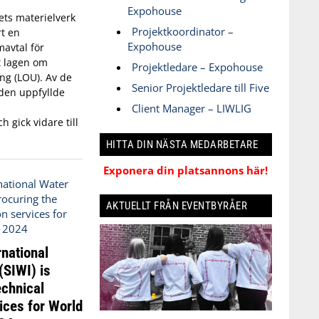
Expohouse
ets materielverk
Projektkoordinator –
t en
Expohouse
avtal för
t lagen om
Projektledare – Expohouse
ng (LOU). Av de
Senior Projektledare till Five
den uppfyllde
Client Manager – LIWLIG
h gick vidare till
HITTA DIN NÄSTA MEDARBETARE
Exponera din platsannons här!
AKTUELLT FRÅN EVENTBYRÅER
national
(SIWI) is
echnical
ices for World