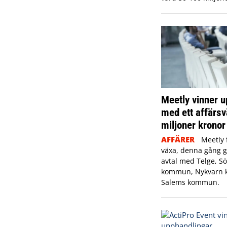
Meetly vinner 
med ett affärs
miljoner kronor
AFFÄRER
Meetly 
växa, denna gång g
avtal med Telge, Sö
kommun, Nykvarn
Salems kommun.