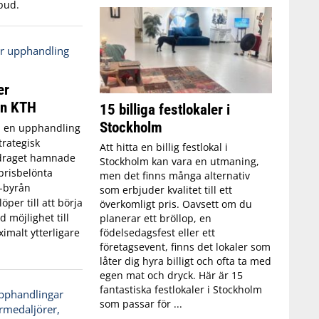
bud.
er
ån KTH
15 billiga festlokaler i
Stockholm
 i en upphandling
trategisk
Att hitta en billig festlokal i
draget hamnade
Stockholm kan vara en utmaning,
 prisbelönta
men det finns många alternativ
-byrån
som erbjuder kvalitet till ett
öper till att börja
överkomligt pris. Oavsett om du
 möjlighet till
planerar ett bröllop, en
födelsedagsfest eller ett
imalt ytterligare
företagsevent, finns det lokaler som
låter dig hyra billigt och ofta ta med
egen mat och dryck. Här är 15
fantastiska festlokaler i Stockholm
som passar för ...