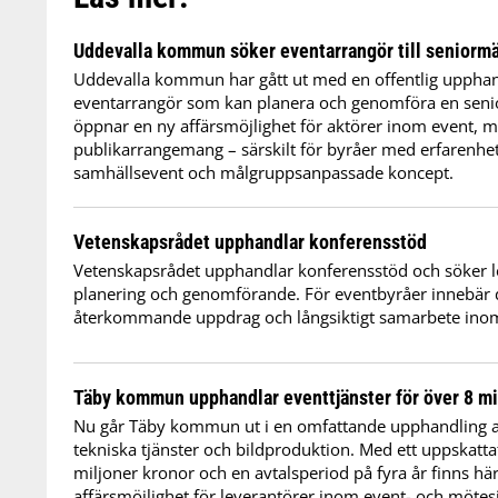
Uddevalla kommun söker eventarrangör till seniorm
Uddevalla kommun har gått ut med en offentlig upphandl
eventarrangör som kan planera och genomföra en sen
öppnar en ny affärsmöjlighet för aktörer inom event, 
publikarrangemang – särskilt för byråer med erfarenhe
samhällsevent och målgruppsanpassade koncept.
Vetenskapsrådet upphandlar konferensstöd
Vetenskapsrådet upphandlar konferensstöd och söker l
planering och genomförande. För eventbyråer innebär de
återkommande uppdrag och långsiktigt samarbete inom 
Täby kommun upphandlar eventtjänster för över 8 mi
Nu går Täby kommun ut i en omfattande upphandling a
tekniska tjänster och bildproduktion. Med ett uppskatta
miljoner kronor och en avtalsperiod på fyra år finns hä
affärsmöjlighet för leverantörer inom event- och mötes