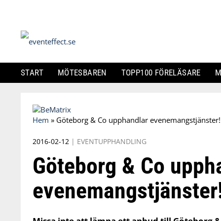
START
MÖTESBAREN
TOPP100 FÖRELÄSARE
M
Skip
to
Hem
»
Göteborg & Co upphandlar evenemangstjänster!
content
2016-02-12
|
EVENTUPPHANDLING
Göteborg & Co upph
evenemangstjänster
Missa inte att lämna ett anbud till Göteborg