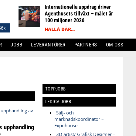
Internationella uppdrag driver
Agenthusets tillväxt – målet är
100 miljoner 2026
HALLÅ DÄR...
R
JOBB
LEVERANTÖRER
PARTNERS
OM OSS
TOPPJOBB
LEDIGA JOBB
Sälj- och
marknadskoordinator –
Expohouse
s upphandling
r
3D artist/ Grafisk Designer –