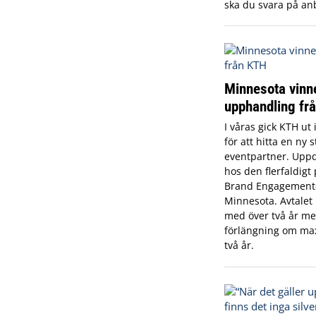
ska du svara på an
Minnesota vinn
upphandling fr
I våras gick KTH ut
för att hitta en ny s
eventpartner. Upp
hos den flerfaldigt
Brand Engagement
Minnesota. Avtalet l
med över två år med
förlängning om max
två år.