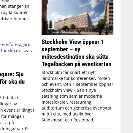
man stänger en
r nöjda kunder
 driver henne i
Stockholm View öppnar 1
september – ny
mötesdestination ska sätta
Tegelbacken på eventkartan
Stockholm får snart ett nytt
agare: Sju
landmärke för konferenser, möten
för ska du
och event. Den 1 september öppnar
Stockholm View – Sabis nya
satsning som samlar moderna
Att delta i
möteslokaler, restaurang,
lingar av
auditorium och generösa eventytor
h event är långt i
mitt i city, med utsikt över
t för många i
Stadshuset och Rosenbad.
ar vi på
edningar varför