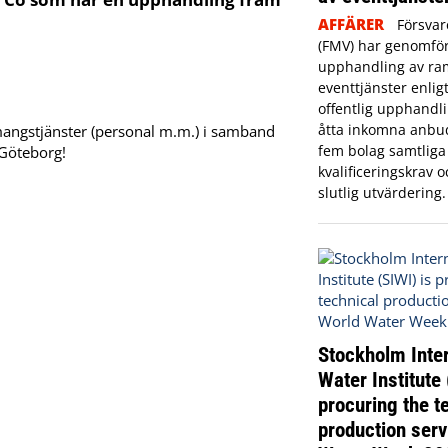
AFFÄRER
Försvar
(FMV) har genomför
upphandling av ram
eventtjänster enlig
offentlig upphandli
åtta inkomna anbu
angstjänster (personal m.m.) i samband
fem bolag samtliga
Göteborg!
kvalificeringskrav oc
slutlig utvärdering.
Stockholm Inter
Water Institute 
procuring the t
production serv