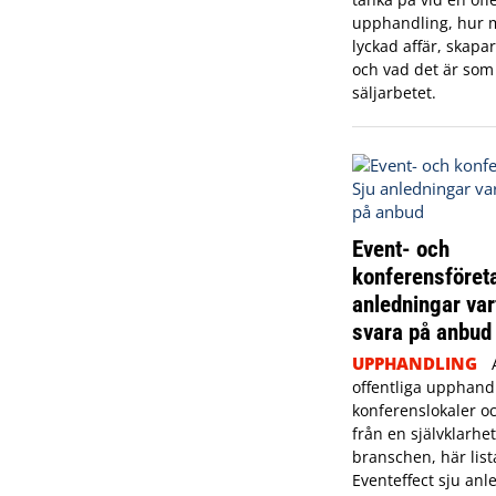
upphandling, hur 
lyckad affär, skapa
och vad det är som
säljarbetet.
Event- och
konferensföret
anledningar var
svara på anbud
UPPHANDLING
offentliga upphand
konferenslokaler oc
från en självklarhe
branschen, här list
Eventeffect sju anl