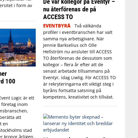
De var kollegor på Eventyr –
rsitet i form av
nu återförenas de på
ACCESS TO
EVENTBYRÅ
Två välkända
profiler i eventbranschen har valt
samma nya arbetsgivare. När
Jennie Barkselius och Olle
Hellström nu ansluter till ACCESS
TO återförenas de dessutom som
kollegor – flera år efter att de
senast arbetade tillsammans på
ner
Eventyr, idag Liwlig. För ACCESS TO
rd 100
är rekryteringarna ett viktigt steg i
byråns fortsatta satsning på
kompetens, kreativitet och tillväxt.
Event Logic är ett
 företag inom
ensbranschen,
berätta att
t en
tockholms stad
r kronor årligen.