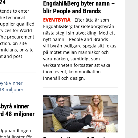
24
Engdahl&Berg byter namn –
blir People and Brands
ntends to enter
the technical
EVENTBYRÅ
Efter åtta år som
upplier qualified
Engdahl&Berg tar Göteborgsbyrån
rvices for World
nästa steg i sin utveckling. Med ett
The procurement
nytt namn – People and Brands –
tion, on-site
vill byrån tydligare spegla sitt fokus
nicians, on-site
på mötet mellan människor och
t and post-
varumärken, samtidigt som
verksamheten fortsätter att växa
inom event, kommunikation,
innehåll och design.
byrå vinner
d 48 miljoner
Upphandlingen
byråtjänster för