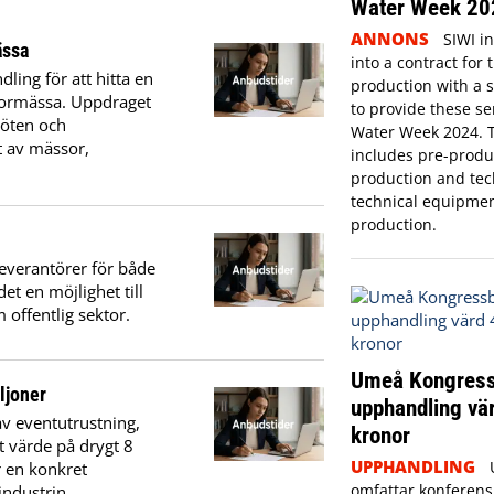
Water Week 20
ANNONS
SIWI i
ässa
into a contract for 
ing för att hitta en
production with a s
iormässa. Uppdraget
to provide these se
möten och
Water Week 2024. 
t av mässor,
includes pre-produc
production and tech
technical equipmen
production.
everantörer för både
t en möjlighet till
offentlig sektor.
Umeå Kongress
ljoner
upphandling vär
v eventutrustning,
kronor
t värde på drygt 8
UPPHANDLING
r en konkret
omfattar konferens
industrin.