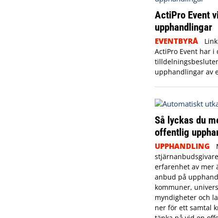
ActiPro Event v
upphandlingar
EVENTBYRÅ
Lin
ActiPro Event har i
tilldelningsbesluten
upphandlingar av e
Så lyckas du m
offentlig uppha
UPPHANDLING
stjärnanbudsgivare
erfarenhet av mer 
anbud på upphandl
kommuner, universi
myndigheter och lan
ner för ett samtal 
tänka på vid en offe