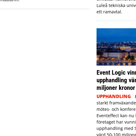
Luleå tekniska unive
ett ramavtal.
Event Logic vin
upphandling vä
miljoner kronor
UPPHANDLING
starkt framväxande
mötes- och konfer
Eventeffect kan nu 
företaget har vunni
upphandling med S
värd 50-100 miljone