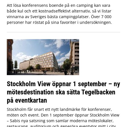
Att lösa konferensens boende på en camping kan vara
både kul och ett kostnadseffektivt alternativ, så vi listar
vinnarna av Sveriges bästa campingplatser. Över 7 000
personer har röstat på sina favoriter i undersökningen.
Stockholm View öppnar 1 september – ny
mötesdestination ska sätta Tegelbacken
på eventkartan
Stockholm får snart ett nytt landmärke för konferenser,
möten och event. Den 1 september öppnar Stockholm View
– Sabis nya satsning som samlar moderna möteslokaler,
restaurang, auditorium och generösa eventytor mitt i city,