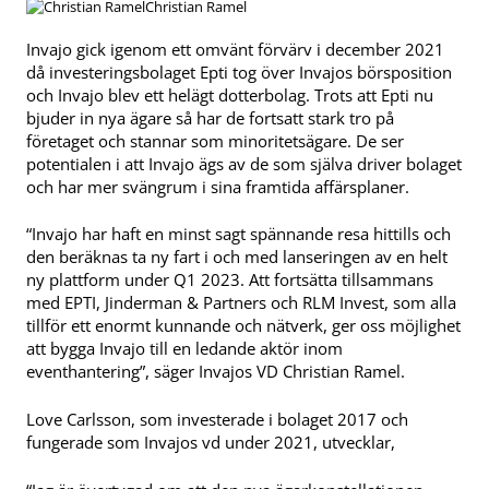
Christian Ramel
Invajo gick igenom ett omvänt förvärv i december 2021
då investeringsbolaget Epti tog över Invajos börsposition
och Invajo blev ett helägt dotterbolag. Trots att Epti nu
bjuder in nya ägare så har de fortsatt stark tro på
företaget och stannar som minoritetsägare. De ser
potentialen i att Invajo ägs av de som själva driver bolaget
och har mer svängrum i sina framtida affärsplaner.
“Invajo har haft en minst sagt spännande resa hittills och
den beräknas ta ny fart i och med lanseringen av en helt
ny plattform under Q1 2023. Att fortsätta tillsammans
med EPTI, Jinderman & Partners och RLM Invest, som alla
tillför ett enormt kunnande och nätverk, ger oss möjlighet
att bygga Invajo till en ledande aktör inom
eventhantering”, säger Invajos VD Christian Ramel.
Love Carlsson, som investerade i bolaget 2017 och
fungerade som Invajos vd under 2021, utvecklar,