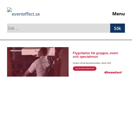
Menu
Sök
efter:
Skip
to
content