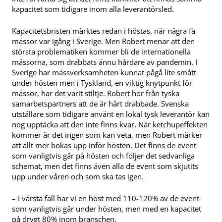
kapacitet som tidigare inom alla leverantörsled.
Kapacitetsbristen märktes redan i höstas, när några få
mässor var igång i Sverige. Men Robert menar att den
största problematiken kommer bli de internationella
mässorna, som drabbats ännu hårdare av pandemin. I
Sverige har mässverksamheten kunnat pågå lite smått
under hösten men i Tyskland, en viktig knytpunkt för
mässor, har det varit stiltje. Robert hör från tyska
samarbetspartners att de är hårt drabbade. Svenska
utställare som tidigare använt en lokal tysk leverantör kan
nog upptäcka att den inte finns kvar. När ketchupeffekten
kommer är det ingen som kan veta, men Robert märker
att allt mer bokas upp inför hösten. Det finns de event
som vanligtvis går på hösten och följer det sedvanliga
schemat, men det finns även alla de event som skjutits
upp under våren och som ska tas igen.
– I värsta fall har vi en höst med 110-120% av de event
som vanligtvis går under hösten, men med en kapacitet
på drygt 80% inom branschen.