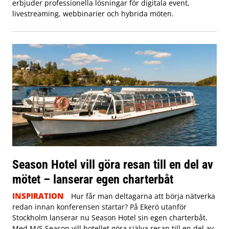
erbjuder professionella lösningar för digitala event,
livestreaming, webbinarier och hybrida möten.
Season Hotel vill göra resan till en del av
mötet – lanserar egen charterbåt
INSPIRATION
Hur får man deltagarna att börja nätverka
redan innan konferensen startar? På Ekerö utanför
Stockholm lanserar nu Season Hotel sin egen charterbåt.
Med M/S Season vill hotellet göra själva resan till en del av