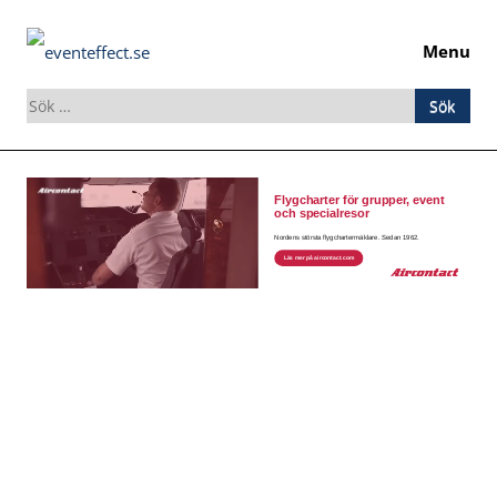
Menu
Sök
efter:
Skip
to
content