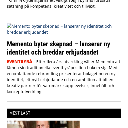
TO är rekryteringarna ett viktigt steg i byråns fortsatta
satsning på kompetens, kreativitet och tillväxt.
Memento byter skepnad – lanserar ny
identitet och breddar erbjudandet
EVENTBYRÅ
Efter flera års utveckling väljer Memento att
lämna sin traditionella eventbyråposition bakom sig. Med
en omfattande rebranding presenterar bolaget nu en ny
identitet, ett nytt erbjudande och en ambition att bli en
kreativ partner för varumärkesupplevelser, innehåll och
konceptutveckling.
MEST LÄST