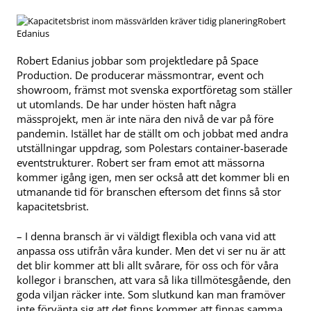
Robert
Edanius
Robert Edanius jobbar som projektledare på Space
Production. De producerar mässmontrar, event och
showroom, främst mot svenska exportföretag som ställer
ut utomlands. De har under hösten haft några
mässprojekt, men är inte nära den nivå de var på före
pandemin. Istället har de ställt om och jobbat med andra
utställningar uppdrag, som Polestars container-baserade
eventstrukturer. Robert ser fram emot att mässorna
kommer igång igen, men ser också att det kommer bli en
utmanande tid för branschen eftersom det finns så stor
kapacitetsbrist.
– I denna bransch är vi väldigt flexibla och vana vid att
anpassa oss utifrån våra kunder. Men det vi ser nu är att
det blir kommer att bli allt svårare, för oss och för våra
kollegor i branschen, att vara så lika tillmötesgående, den
goda viljan räcker inte. Som slutkund kan man framöver
inte förvänta sig att det finns kommer att finnas samma