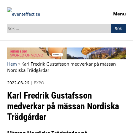
Menu
Sök
efter:
Skip
to
content
Hem
»
Karl Fredrik Gustafsson medverkar på mässan
Nordiska Trädgårdar
2022-03-26
|
EXPO
Karl Fredrik Gustafsson
medverkar på mässan Nordiska
Trädgårdar
Mässan Nordiska Trädgårdar på