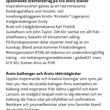
Spännande scenföredrag på två stora scener
Inspirationsscenen gästas av en rad intressanta
föredragshållare som livsstils- och
inredningsbloggaren Kristin ”Krickelin” Lagerqvist,
trädgårdsdesignen Emily
Bratt och trädgårdsmästarna Karl Fredrik
Gustafsson och John Taylor. Det blir samtal om allt från
slowflowers, bokashi till klimatsmart odling.
På Kunskapsscenen delar experter med sig av sin
kunskap. Bland annat kommer Fritidsodlingens
Riksorganisation (FOR) att redovisa sin undersökningGiftig
näring – om bekämpningsmedelsrester i gödsel(31 mars
kl 9.30).
Scenen drivs av FOR.
Årets balkonger och Årets idéträdgårdar
Upplev inspirerande och kreativa lösningar som ryms på
liten yta. Hos de utvalda bidragen finns exempelvis en
balkong med inspiration från Selma Lagerlöf och Karin
Larsson, en trädgård skapad med no dig-tekniken och en
balkong där fokus vilar på rofylldhet och pollinatörer.
Besökare och jurymedlemmar utser sina favoriter bland
de utvalda bidragen.