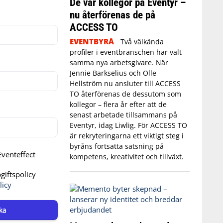
De var kollegor på Eventyr –
nu återförenas de på
ACCESS TO
EVENTBYRÅ
Två välkända
profiler i eventbranschen har valt
samma nya arbetsgivare. När
Jennie Barkselius och Olle
Hellström nu ansluter till ACCESS
TO återförenas de dessutom som
kollegor – flera år efter att de
senast arbetade tillsammans på
Eventyr, idag Liwlig. För ACCESS TO
är rekryteringarna ett viktigt steg i
byråns fortsatta satsning på
venteffect
kompetens, kreativitet och tillväxt.
iftspolicy
licy
ka