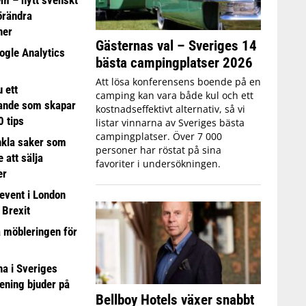
förändra
ner
Gästernas val – Sveriges 14
ogle Analytics
bästa campingplatser 2026
Att lösa konferensens boende på en
 ett
camping kan vara både kul och ett
ande som skapar
kostnadseffektivt alternativ, så vi
0 tips
listar vinnarna av Sveriges bästa
campingplatser. Över 7 000
nkla saker som
personer har röstat på sina
e att sälja
favoriter i undersökningen.
er
event i London
 Brexit
a möbleringen för
 i Sveriges
ening bjuder på
Bellboy Hotels växer snabbt