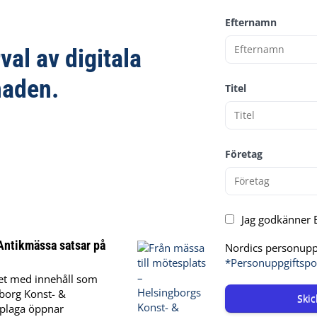
Efternamn
rval av digitala
naden.
Titel
Företag
Jag godkänner E
Antikmässa satsar på
Nordics personuppg
*Personuppgiftspo
vet med innehåll som
gborg Konst- &
Skic
pplaga öppnar