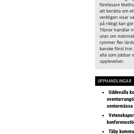
föreläsare Math
att berätta om e
verkligen visar v
på riktigt kan gö
Tibnor handlar in
utan om människ
rymmer fler lär
kanske först tror,
alla som jobbar 
upplevelser.
UPPHANDLINGAR
Uddevalla k
eventarrangör 
seniormässa
Vetenskapsr
konferensstö
Täby kommu