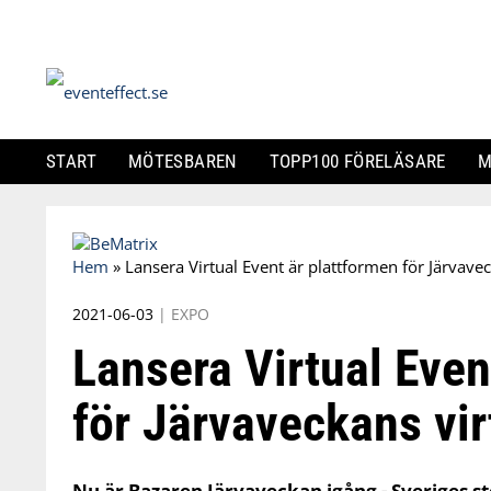
START
MÖTESBAREN
TOPP100 FÖRELÄSARE
M
Skip
to
Hem
»
Lansera Virtual Event är plattformen för Järvave
content
2021-06-03
|
EXPO
Lansera Virtual Even
för Järvaveckans vi
Nu är Bazaren Järvaveckan igång - Sveriges st