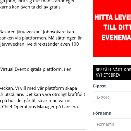
iga jobb, lära sig hur man startar eget
karna kan även ta del av gratis
 Bazaren Järvaveckan. Jobbsökare kan
sbanken via plattformen. Målsättningen är
 Järvaveckan live direktsänder även 100
Virtual Event digitala plattform, i en
BESTÄLL VÅRT KO
NYHETSBREV
E-post
veckan. Vi vill med vår plattform skapa
tställare. Det kan vara otroligt kraftfullt
n på hur det går till så är man varmt
 Chief Operations Manager på Lansera.
Förnamn