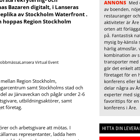
ANNONS
Med e
as Bazaren digitalt, i Lanseras
av boenden, nöje
replika av Stockholm Waterfront .
restauranger och
en hoppas Region Stockholm
aktiviteter är Åre
orten att förläg
på. Fantastisk na
mysig by-känsla 
härlig atmosfär, v
kombination av 
transporter med 
Lansera Virtual Event
gör det enkelt at
företaget för en 
e mellan Region Stockholm,
konferens eller ki
tagarcentrum samt Stockholms stad och
delar några av År
n del av Järvaveckan och pågår under 2-6
experter med sig
etsgivare, utbildningsaktörer, samt
favorittips för en
et företag.
konferens i Åre.
nörer och arbetsgivare att mötas. I
HITTA DIN LEVER
tällarnas representanter, ladda hem