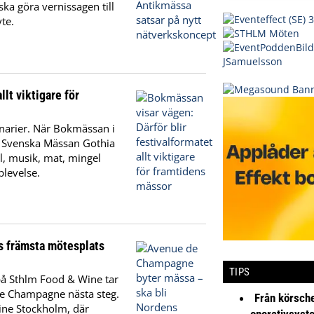
ska göra vernissagen till
te.
lt viktigare för
inarier. När Bokmässan i
a Svenska Mässan Gothia
al, musik, mat, mingel
levelse.
s främsta mötesplats
TIPS
 på Sthlm Food & Wine tar
e Champagne nästa steg.
Från körsche
Wine Stockholm, där
operativsyst