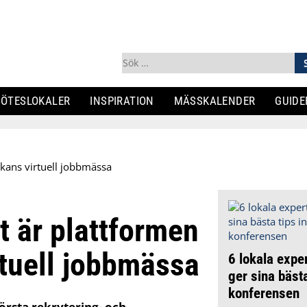
Sök
efter:
ÖTESLOKALER
INSPIRATION
MÄSSKALENDER
GUIDE
ckans virtuell jobbmässa
t är plattformen
rtuell jobbmässa
6 lokala exper
ger sina bästa
konferensen
örsta rekrytering- och