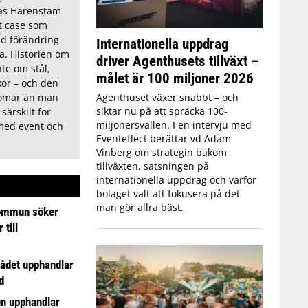
ias Härenstam
tt case som
ad förändring
Internationella uppdrag
ra. Historien om
driver Agenthusets tillväxt –
te om stål,
målet är 100 miljoner 2026
or – och den
domar än man
Agenthuset växer snabbt – och
siktar nu på att spräcka 100-
 särskilt för
miljonersvallen. I en intervju med
med event och
Eventeffect berättar vd Adam
Vinberg om strategin bakom
tillväxten, satsningen på
internationella uppdrag och varför
bolaget valt att fokusera på det
man gör allra bäst.
ommun söker
till
ådet upphandlar
d
n upphandlar