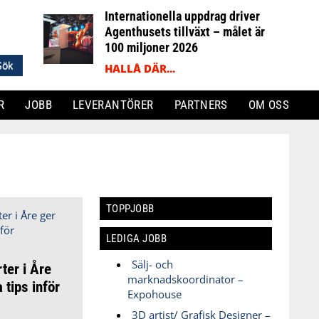
Internationella uppdrag driver
Agenthusets tillväxt – målet är
100 miljoner 2026
HALLÅ DÄR...
R
JOBB
LEVERANTÖRER
PARTNERS
OM OSS
TOPPJOBB
LEDIGA JOBB
Sälj- och
ter i Åre
marknadskoordinator –
 tips inför
Expohouse
3D artist/ Grafisk Designer –