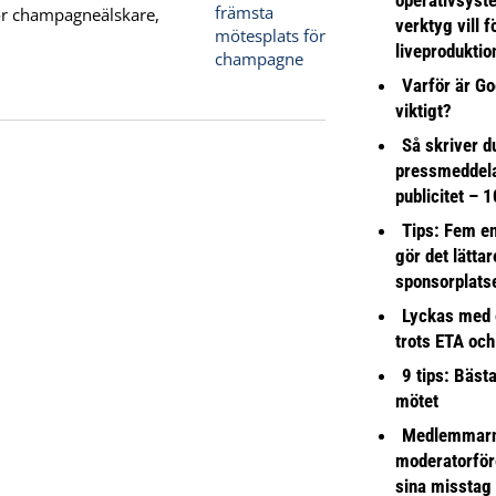
ör champagneälskare,
verktyg vill 
liveproduktio
Varför är Go
viktigt?
Så skriver du
pressmeddel
publicitet – 1
Tips: Fem e
gör det lättar
sponsorplats
Lyckas med 
trots ETA och
9 tips: Bäst
mötet
Medlemmarna
moderatorför
sina misstag