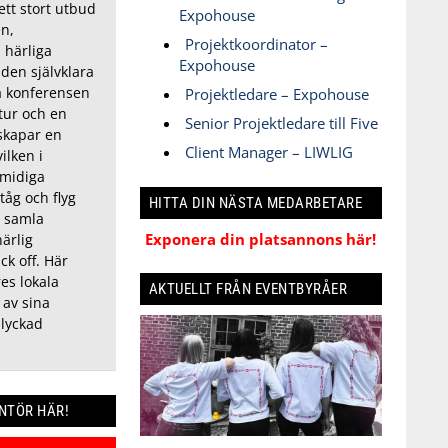
tt stort utbud
Expohouse
n,
Projektkoordinator –
 härliga
Expohouse
 den självklara
ga konferensen
Projektledare – Expohouse
tur och en
Senior Projektledare till Five
skapar en
Client Manager – LIWLIG
ilken i
smidiga
tåg och flyg
HITTA DIN NÄSTA MEDARBETARE
t samla
Exponera din platsannons här!
härlig
ck off. Här
es lokala
AKTUELLT FRÅN EVENTBYRÅER
 av sina
 lyckad
ANTÖR HÄR!