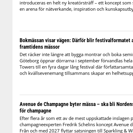
introduceras en helt ny kreatörsträff – ett koncept som 
en arena för nätverkande, inspiration och kunskapsutby
Bokmässan visar vägen: Därför blir festivalformatet al
framtidens mässor
Det räcker inte längre att bygga montrar och boka sem
Göteborg öppnar dörrarna i september förvandlas hel
Towers till en fyra dagar lång festival där författarsamt
och kvällsevenemang tillsammans skapar en helhetsupp
Avenue de Champagne byter mässa – ska bli Norden
för champagne
Efter flera år som ett av de mest uppskattade inslagen
champagneexperten Fredrik Schelins koncept Avenue d
Från och med 2027 flyttar satsningen till Sparkling & 