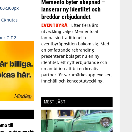
Memento byter skepnad –
lanserar ny identitet och
breddar erbjudandet
EVENTBYRÅ
Efter flera års
utveckling väljer Memento att
lämna sin traditionella
eventbyråposition bakom sig. Med
en omfattande rebranding
presenterar bolaget nu en ny
identitet, ett nytt erbjudande och
en ambition att bli en kreativ
partner för varumärkesupplevelser,
innehåll och konceptutveckling.
MEST LÄST
ma till
em – nytt svenskt