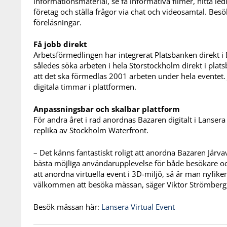
informationsmaterial, se få informativa filmer, hitta led
företag och ställa frågor via chat och videosamtal. Besö
föreläsningar.
Få jobb direkt
Arbetsförmedlingen har integrerat Platsbanken direkt i
således söka arbeten i hela Storstockholm direkt i plat
att det ska förmedlas 2001 arbeten under hela eventet.
digitala timmar i plattformen.
Anpassningsbar och skalbar plattform
För andra året i rad anordnas Bazaren digitalt i Lansera 
replika av Stockholm Waterfront.
– Det känns fantastiskt roligt att anordna Bazaren Järva
bästa möjliga användarupplevelse för både besökare och u
att anordna virtuella event i 3D-miljö, så är man nyfike
välkommen att besöka mässan, säger Viktor Strömberg,
Besök mässan här:
Lansera Virtual Event