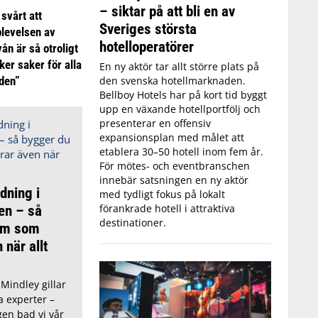
– siktar på att bli en av
 svårt att
Sveriges största
plevelsen av
hotelloperatörer
ån är så otroligt
ker saker för alla
En ny aktör tar allt större plats på
den svenska hotellmarknaden.
iden”
Bellboy Hotels har på kort tid byggt
upp en växande hotellportfölj och
presenterar en offensiv
expansionsplan med målet att
etablera 30–50 hotell inom fem år.
För mötes- och eventbranschen
innebär satsningen en ny aktör
dning i
med tydligt fokus på lokalt
förankrade hotell i attraktiva
en – så
destinationer.
am som
 när allt
 Mindley gillar
a experter –
en bad vi vår