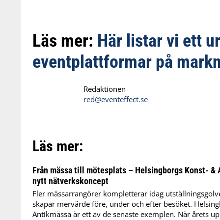
Läs mer:
Här listar vi ett u
eventplattformar på mark
Redaktionen
red@eventeffect.se
Läs mer:
Från mässa till mötesplats – Helsingborgs Konst- & 
nytt nätverkskoncept
Fler mässarrangörer kompletterar idag utställningsgol
skapar mervärde före, under och efter besöket. Helsin
Antikmässa är ett av de senaste exemplen. När årets u