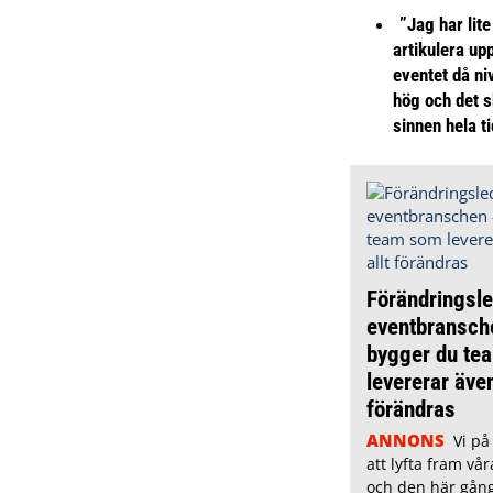
”Jag har lite
artikulera up
eventet då niv
hög och det s
sinnen hela t
Förändringsle
eventbransch
bygger du te
levererar även
förändras
ANNONS
Vi på
att lyfta fram vår
och den här gång