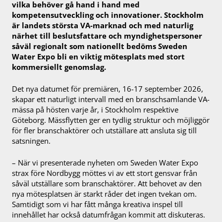
vilka behöver gå hand i hand med
kompetensutveckling och innovationer. Stockholm
är landets största VA-marknad och med naturlig
närhet till beslutsfattare och myndighetspersoner
såväl regionalt som nationellt bedöms Sweden
Water Expo bli en viktig mötesplats med stort
kommersiellt genomslag.
Det nya datumet för premiären, 16-17 september 2026,
skapar ett naturligt intervall med en branschsamlande VA-
mässa på hösten varje år, i Stockholm respektive
Göteborg. Mässflytten ger en tydlig struktur och möjliggör
för fler branschaktörer och utställare att ansluta sig till
satsningen.
– När vi presenterade nyheten om Sweden Water Expo
strax före Nordbygg möttes vi av ett stort gensvar från
såväl utställare som branschaktörer. Att behovet av den
nya mötesplatsen är starkt råder det ingen tvekan om.
Samtidigt som vi har fått många kreativa inspel till
innehållet har också datumfrågan kommit att diskuteras.