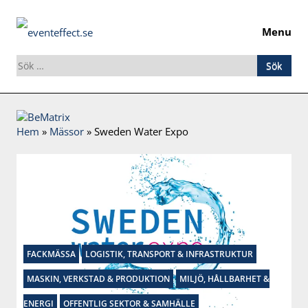
Menu
Sök
efter:
Skip
to
Hem
»
Mässor
»
Sweden Water Expo
content
FACKMÄSSA
LOGISTIK, TRANSPORT & INFRASTRUKTUR
MASKIN, VERKSTAD & PRODUKTION
MILJÖ, HÅLLBARHET &
ENERGI
OFFENTLIG SEKTOR & SAMHÄLLE