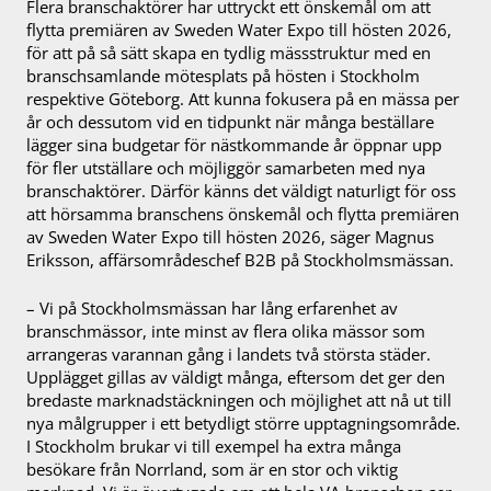
Flera branschaktörer har uttryckt ett önskemål om att
flytta premiären av Sweden Water Expo till hösten 2026,
för att på så sätt skapa en tydlig mässstruktur med en
branschsamlande mötesplats på hösten i Stockholm
respektive Göteborg. Att kunna fokusera på en mässa per
år och dessutom vid en tidpunkt när många beställare
lägger sina budgetar för nästkommande år öppnar upp
för fler utställare och möjliggör samarbeten med nya
branschaktörer. Därför känns det väldigt naturligt för oss
att hörsamma branschens önskemål och flytta premiären
av Sweden Water Expo till hösten 2026, säger Magnus
Eriksson, affärsområdeschef B2B på Stockholmsmässan.
– Vi på Stockholmsmässan har lång erfarenhet av
branschmässor, inte minst av flera olika mässor som
arrangeras varannan gång i landets två största städer.
Upplägget gillas av väldigt många, eftersom det ger den
bredaste marknadstäckningen och möjlighet att nå ut till
nya målgrupper i ett betydligt större upptagningsområde.
I Stockholm brukar vi till exempel ha extra många
besökare från Norrland, som är en stor och viktig