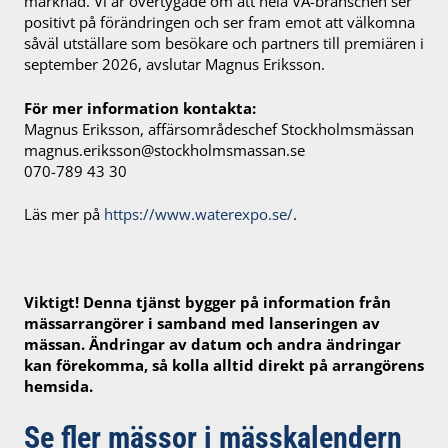
marknad. Vi är övertygade om att hela VA-branschen ser
positivt på förändringen och ser fram emot att välkomna
såväl utställare som besökare och partners till premiären i
september 2026, avslutar Magnus Eriksson.
För mer information kontakta:
Magnus Eriksson, affärsområdeschef Stockholmsmässan
magnus.eriksson@stockholmsmassan.se
070-789 43 30
Läs mer på
https://www.waterexpo.se/
.
Viktigt! Denna tjänst bygger på information från
mässarrangörer i samband med lanseringen av
mässan. Ändringar av datum och andra ändringar
kan förekomma, så kolla alltid direkt på arrangörens
hemsida.
Se fler mässor i mässkalendern