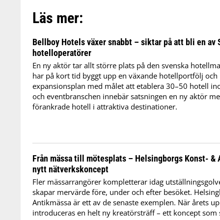
Läs mer:
Bellboy Hotels växer snabbt – siktar på att bli en av
hotelloperatörer
En ny aktör tar allt större plats på den svenska hotell
har på kort tid byggt upp en växande hotellportfölj och
expansionsplan med målet att etablera 30–50 hotell in
och eventbranschen innebär satsningen en ny aktör med 
förankrade hotell i attraktiva destinationer.
Från mässa till mötesplats – Helsingborgs Konst- & 
nytt nätverkskoncept
Fler mässarrangörer kompletterar idag utställningsgol
skapar mervärde före, under och efter besöket. Helsin
Antikmässa är ett av de senaste exemplen. När årets u
introduceras en helt ny kreatörsträff – ett koncept som 