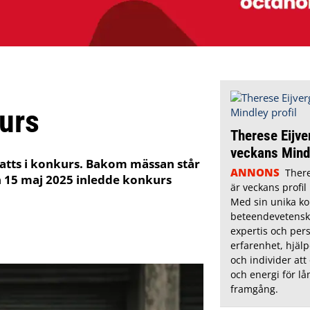
urs
Therese Eijve
veckans Mindl
atts i konkurs. Bakom mässan står
ANNONS
There
n 15 maj 2025 inledde konkurs
är veckans profil
Med sin unika k
beteendevetensk
expertis och pers
erfarenhet, hjälp
och individer att
och energi för lå
framgång.