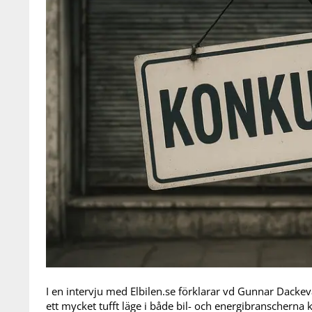
I en intervju med Elbilen.se förklarar vd Gunnar Dackeva
ett mycket tufft läge i både bil- och energibranscherna k