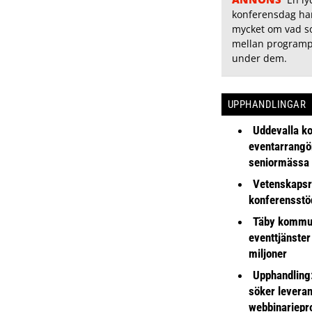
konferensdag han
mycket om vad 
mellan program
under dem.
UPPHANDLINGAR
Uddevalla k
eventarrangör 
seniormässa
Vetenskapsr
konferensstö
Täby kommu
eventtjänster
miljoner
Upphandling
söker leveran
webbinariepr