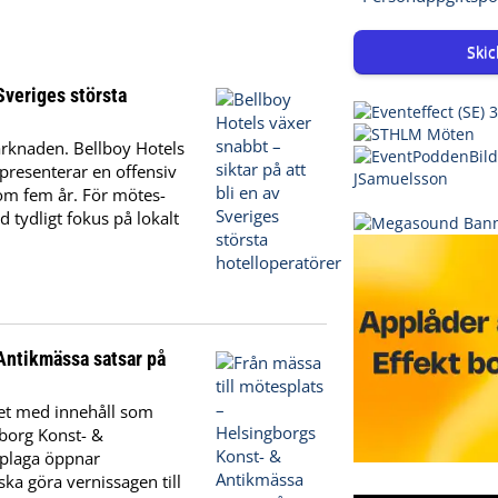
Skic
 Sveriges största
marknaden. Bellboy Hotels
 presenterar en offensiv
om fem år. För mötes-
tydligt fokus på lokalt
Antikmässa satsar på
vet med innehåll som
gborg Konst- &
pplaga öppnar
ska göra vernissagen till