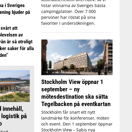
 i Sveriges
listar vinnarna av Sveriges bästa
campingplatser. Över 7 000
ening bjuder på
personer har röstat på sina
favoriter i undersökningen.
 svårt att
plevelsen av
ån är så otroligt
ker saker för alla
iden”
Stockholm View öppnar 1
september – ny
mötesdestination ska sätta
Tegelbacken på eventkartan
innehåll,
Stockholm får snart ett nytt
logistik på
landmärke för konferenser, möten
o
och event. Den 1 september öppnar
Stockholm View – Sabis nya
ckad