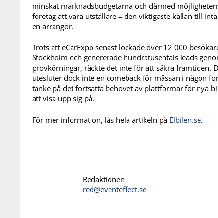
minskat marknadsbudgetarna och därmed möjlighetern
företag att vara utställare – den viktigaste källan till intä
en arrangör.
Trots att eCarExpo senast lockade över 12 000 besökare
Stockholm och genererade hundratusentals leads gen
provkörningar, räckte det inte för att säkra framtiden.
D
utesluter dock inte en comeback för mässan i någon f
tanke på det fortsatta behovet av plattformar för nya b
att visa upp sig på.
För mer information, läs hela artikeln på
Elbilen.se
.
Redaktionen
red@eventeffect.se