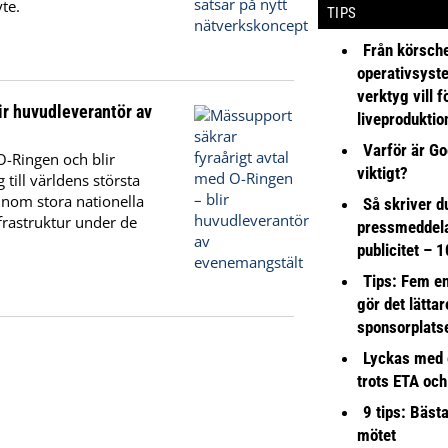
te.
TIPS
Från körsche
operativsyst
verktyg vill 
ir huvudleverantör av
liveproduktio
Varför är Go
O-Ringen och blir
viktigt?
till världens största
 inom stora nationella
Så skriver du
frastruktur under de
pressmeddel
publicitet – 1
Tips: Fem e
gör det lättar
sponsorplats
Lyckas med 
trots ETA och
9 tips: Bäst
mötet