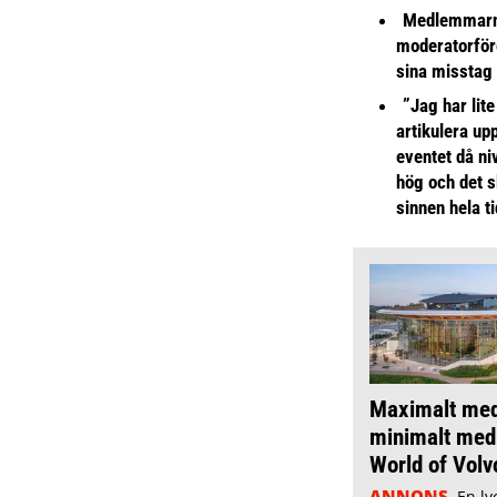
Medlemmarna
moderatorför
sina misstag
”Jag har lite
artikulera up
eventet då niv
hög och det s
sinnen hela t
Maximalt med 
minimalt med 
World of Volv
ANNONS
En ly