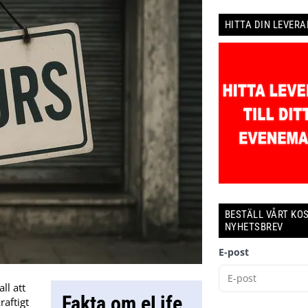
HITTA DIN LEVER
BESTÄLL VÅRT KO
NYHETSBREV
E-post
ll att
Fakta om eLife
raftigt