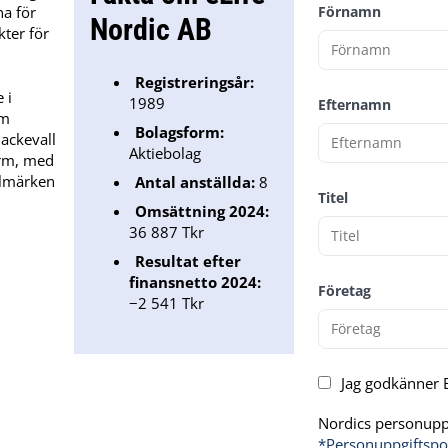
a för
Förnamn
Nordic AB
kter för
Registreringsår:
 i
1989
Efternamn
om
Bolagsform:
ackevall
Aktiebolag
orm, med
ilmärken
Antal anställda:
8
Titel
Omsättning 2024:
36 887 Tkr
Resultat efter
finansnetto 2024:
Företag
−2 541 Tkr
Jag godkänner E
Nordics personuppg
*Personuppgiftspo