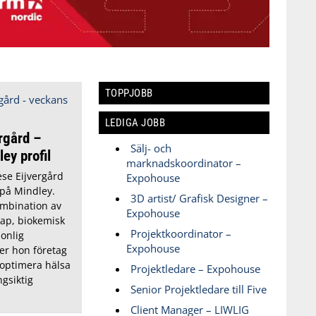
TOPPJOBB
LEDIGA JOBB
rgård –
Sälj- och
ey profil
marknadskoordinator –
se Eijvergård
Expohouse
 på Mindley.
3D artist/ Grafisk Designer –
ombination av
Expohouse
ap, biokemisk
Projektkoordinator –
onlig
Expohouse
er hon företag
 optimera hälsa
Projektledare – Expohouse
ngsiktig
Senior Projektledare till Five
Client Manager – LIWLIG