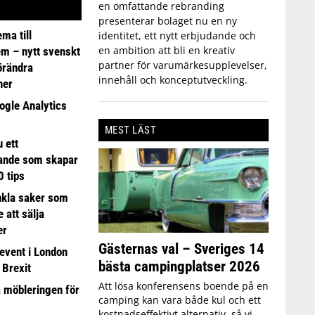
en omfattande rebranding
presenterar bolaget nu en ny
ma till
identitet, ett nytt erbjudande och
en ambition att bli en kreativ
em – nytt svenskt
partner för varumärkesupplevelser,
förändra
innehåll och konceptutveckling.
ner
ogle Analytics
MEST LÄST
 ett
ande som skapar
0 tips
nkla saker som
e att sälja
er
Gästernas val – Sveriges 14
event i London
bästa campingplatser 2026
 Brexit
Att lösa konferensens boende på en
a möbleringen för
camping kan vara både kul och ett
kostnadseffektivt alternativ, så vi