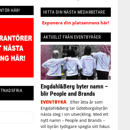
ANTÖR HÄR!
HITTA DIN NÄSTA MEDARBETARE
Exponera din platsannons här!
AKTUELLT FRÅN EVENTBYRÅER
Engdahl&Berg byter namn –
STNADSFRIA
blir People and Brands
EVENTBYRÅ
Efter åtta år som
Engdahl&Berg tar Göteborgsbyrån
nästa steg i sin utveckling. Med ett
nytt namn – People and Brands –
vill byrån tydligare spegla sitt fokus