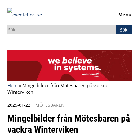
Menu
Sök
efter:
Skip
to
content
Hem
»
Mingelbilder från Mötesbaren på vackra
Winterviken
2025-01-22
|
MÖTESBAREN
Mingelbilder från Mötesbaren på
vackra Winterviken