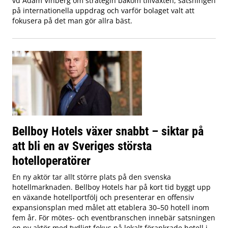
vd Adam Vinberg om strategin bakom tillväxten, satsningen
på internationella uppdrag och varför bolaget valt att
fokusera på det man gör allra bäst.
Bellboy Hotels växer snabbt – siktar på
att bli en av Sveriges största
hotelloperatörer
En ny aktör tar allt större plats på den svenska
hotellmarknaden. Bellboy Hotels har på kort tid byggt upp
en växande hotellportfölj och presenterar en offensiv
expansionsplan med målet att etablera 30–50 hotell inom
fem år. För mötes- och eventbranschen innebär satsningen
en ny aktör med tydligt fokus på lokalt förankrade hotell i