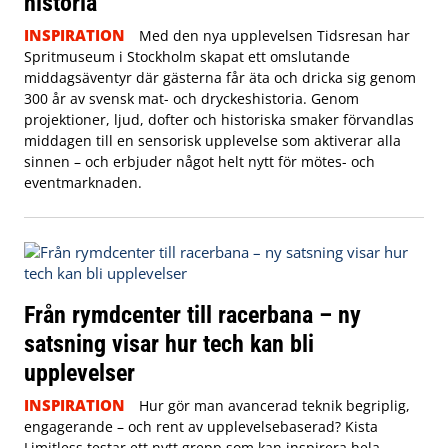
historia
INSPIRATION
Med den nya upplevelsen Tidsresan har
Spritmuseum i Stockholm skapat ett omslutande
middagsäventyr där gästerna får äta och dricka sig genom
300 år av svensk mat- och dryckeshistoria. Genom
projektioner, ljud, dofter och historiska smaker förvandlas
middagen till en sensorisk upplevelse som aktiverar alla
sinnen – och erbjuder något helt nytt för mötes- och
eventmarknaden.
Från rymdcenter till racerbana – ny
satsning visar hur tech kan bli
upplevelser
INSPIRATION
Hur gör man avancerad teknik begriplig,
engagerande – och rent av upplevelsebaserad? Kista
Limitless testar ett nytt grepp som kan inspirera hela