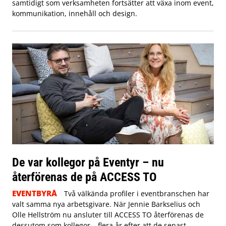
samtidigt som verksamheten fortsätter att växa inom event,
kommunikation, innehåll och design.
De var kollegor på Eventyr – nu
återförenas de på ACCESS TO
EVENTBYRÅ
Två välkända profiler i eventbranschen har
valt samma nya arbetsgivare. När Jennie Barkselius och
Olle Hellström nu ansluter till ACCESS TO återförenas de
dessutom som kollegor – flera år efter att de senast