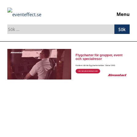
Menu
Sök
efter:
Skip
to
content