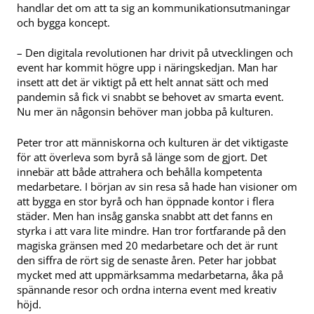
handlar det om att ta sig an kommunikationsutmaningar
och bygga koncept.
– Den digitala revolutionen har drivit på utvecklingen och
event har kommit högre upp i näringskedjan. Man har
insett att det är viktigt på ett helt annat sätt och med
pandemin så fick vi snabbt se behovet av smarta event.
Nu mer än någonsin behöver man jobba på kulturen.
Peter tror att människorna och kulturen är det viktigaste
för att överleva som byrå så länge som de gjort. Det
innebär att både attrahera och behålla kompetenta
medarbetare. I början av sin resa så hade han visioner om
att bygga en stor byrå och han öppnade kontor i flera
städer. Men han insåg ganska snabbt att det fanns en
styrka i att vara lite mindre. Han tror fortfarande på den
magiska gränsen med 20 medarbetare och det är runt
den siffra de rört sig de senaste åren. Peter har jobbat
mycket med att uppmärksamma medarbetarna, åka på
spännande resor och ordna interna event med kreativ
höjd.