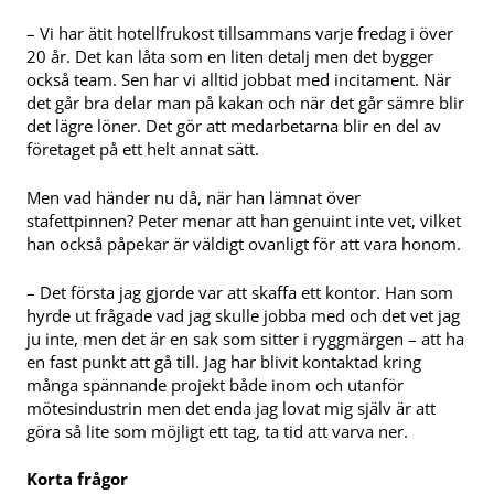
– Vi har ätit hotellfrukost tillsammans varje fredag i över
20 år. Det kan låta som en liten detalj men det bygger
också team. Sen har vi alltid jobbat med incitament. När
det går bra delar man på kakan och när det går sämre blir
det lägre löner. Det gör att medarbetarna blir en del av
företaget på ett helt annat sätt.
Men vad händer nu då, när han lämnat över
stafettpinnen? Peter menar att han genuint inte vet, vilket
han också påpekar är väldigt ovanligt för att vara honom.
– Det första jag gjorde var att skaffa ett kontor. Han som
hyrde ut frågade vad jag skulle jobba med och det vet jag
ju inte, men det är en sak som sitter i ryggmärgen – att ha
en fast punkt att gå till. Jag har blivit kontaktad kring
många spännande projekt både inom och utanför
mötesindustrin men det enda jag lovat mig själv är att
göra så lite som möjligt ett tag, ta tid att varva ner.
Korta frågor