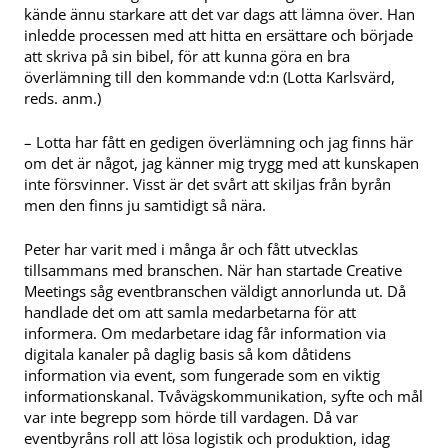
kände ännu starkare att det var dags att lämna över. Han
inledde processen med att hitta en ersättare och började
att skriva på sin bibel, för att kunna göra en bra
överlämning till den kommande vd:n (Lotta Karlsvärd,
reds. anm.)
– Lotta har fått en gedigen överlämning och jag finns här
om det är något, jag känner mig trygg med att kunskapen
inte försvinner. Visst är det svårt att skiljas från byrån
men den finns ju samtidigt så nära.
Peter har varit med i många år och fått utvecklas
tillsammans med branschen. När han startade Creative
Meetings såg eventbranschen väldigt annorlunda ut. Då
handlade det om att samla medarbetarna för att
informera. Om medarbetare idag får information via
digitala kanaler på daglig basis så kom dåtidens
information via event, som fungerade som en viktig
informationskanal. Tvåvägskommunikation, syfte och mål
var inte begrepp som hörde till vardagen. Då var
eventbyråns roll att lösa logistik och produktion, idag