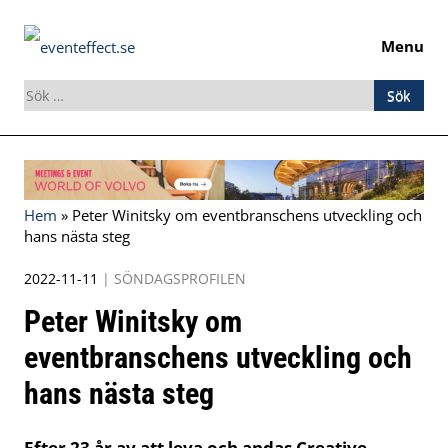
Menu
Sök
efter:
Skip
to
content
Hem
»
Peter Winitsky om eventbranschens utveckling och
hans nästa steg
2022-11-11
|
SÖNDAGSPROFILEN
Peter Winitsky om
eventbranschens utveckling och
hans nästa steg
Efter 23 år av att leva och andas Creative