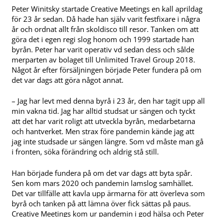
Peter Winitsky startade Creative Meetings en kall aprildag
för 23 år sedan. Då hade han själv varit festfixare i några
år och ordnat allt från skoldisco till resor. Tanken om att
göra det i egen regi slog honom och 1999 startade han
byrån. Peter har varit operativ vd sedan dess och sålde
merparten av bolaget till Unlimited Travel Group 2018.
Något år efter försäljningen började Peter fundera på om
det var dags att göra något annat.
– Jag har levt med denna byrå i 23 år, den har tagit upp all
min vakna tid. Jag har alltid studsat ur sängen och tyckt
att det har varit roligt att utveckla byrån, medarbetarna
och hantverket. Men strax före pandemin kände jag att
jag inte studsade ur sängen längre. Som vd måste man gå
i fronten, söka förändring och aldrig stå still.
Han började fundera på om det var dags att byta spår.
Sen kom mars 2020 och pandemin lamslog samhället.
Det var tillfälle att kavla upp ärmarna för att överleva som
byrå och tanken på att lämna över fick sättas på paus.
Creative Meetings kom ur pandemin i god hälsa och Peter