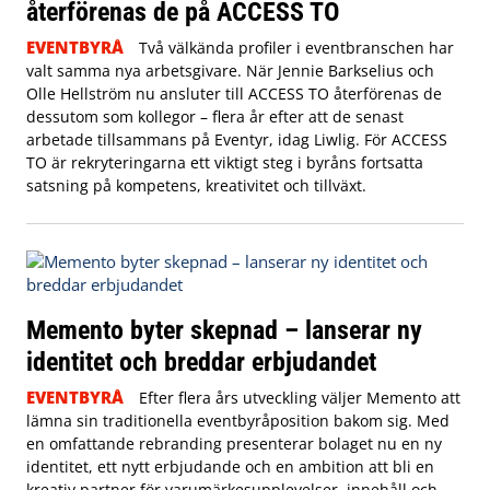
återförenas de på ACCESS TO
EVENTBYRÅ
Två välkända profiler i eventbranschen har
valt samma nya arbetsgivare. När Jennie Barkselius och
Olle Hellström nu ansluter till ACCESS TO återförenas de
dessutom som kollegor – flera år efter att de senast
arbetade tillsammans på Eventyr, idag Liwlig. För ACCESS
TO är rekryteringarna ett viktigt steg i byråns fortsatta
satsning på kompetens, kreativitet och tillväxt.
Memento byter skepnad – lanserar ny
identitet och breddar erbjudandet
EVENTBYRÅ
Efter flera års utveckling väljer Memento att
lämna sin traditionella eventbyråposition bakom sig. Med
en omfattande rebranding presenterar bolaget nu en ny
identitet, ett nytt erbjudande och en ambition att bli en
kreativ partner för varumärkesupplevelser, innehåll och