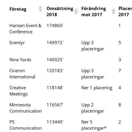
Omsättning
Förändring
Place
Företag
2018
mot 2017
2017
Hansen Event &
174860´
1
Conference
Eventyr
149972´
Upp 3
5
placeringar
Nine Yards
140025´
3
Ciceron
120183´
Upp 3
7
International
placeringar
Creative
118148´
Ner 1 placering
4
Meetings
Minnesota
116567´
Upp 2
8
Communication
placeringar
PS
113449´
Ner 5
2
Communication
placeringar*