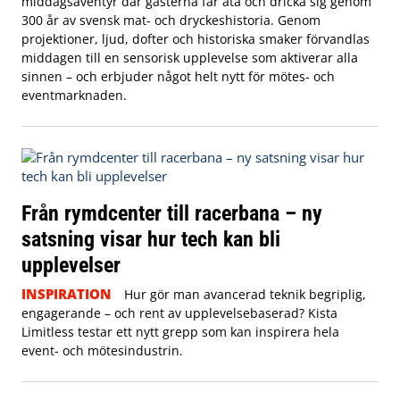
middagsäventyr där gästerna får äta och dricka sig genom
300 år av svensk mat- och dryckeshistoria. Genom
projektioner, ljud, dofter och historiska smaker förvandlas
middagen till en sensorisk upplevelse som aktiverar alla
sinnen – och erbjuder något helt nytt för mötes- och
eventmarknaden.
Från rymdcenter till racerbana – ny
satsning visar hur tech kan bli
upplevelser
INSPIRATION
Hur gör man avancerad teknik begriplig,
engagerande – och rent av upplevelsebaserad? Kista
Limitless testar ett nytt grepp som kan inspirera hela
event- och mötesindustrin.