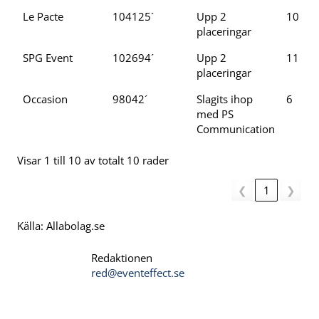
Le Pacte
104125´
Upp 2
10
placeringar
SPG Event
102694´
Upp 2
11
placeringar
Occasion
98042´
Slagits ihop
6
med PS
Communication
Visar 1 till 10 av totalt 10 rader
❮
1
❯
Källa: Allabolag.se
Redaktionen
red@eventeffect.se