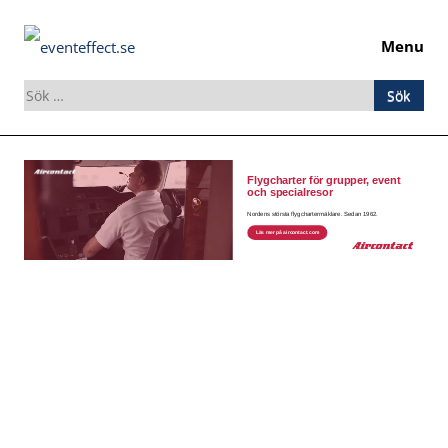
Menu
Sök
efter:
Skip
to
content