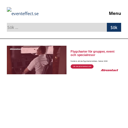
Menu
Sök
efter:
Skip
to
content