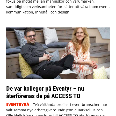
fokus på mötet mellan människor och varumärken,
samtidigt som verksamheten fortsätter att växa inom event,
kommunikation, innehåll och design.
De var kollegor på Eventyr – nu
återförenas de på ACCESS TO
EVENTBYRÅ
Två välkända profiler i eventbranschen har
valt samma nya arbetsgivare. När Jennie Barkselius och
Olle Hellström nu ansluter till ACCESS TO återförenas de