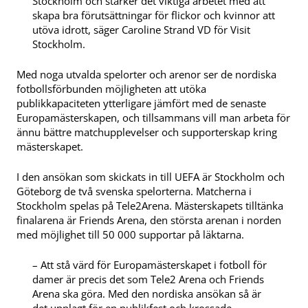
Stockholm och stärker det viktiga arbetet med att
skapa bra förutsättningar för flickor och kvinnor att
utöva idrott, säger Caroline Strand VD för Visit
Stockholm.
Med noga utvalda spelorter och arenor ser de nordiska
fotbollsförbunden möjligheten att utöka
publikkapaciteten ytterligare jämfört med de senaste
Europamästerskapen, och tillsammans vill man arbeta för
ännu bättre matchupplevelser och supporterskap kring
mästerskapet.
I den ansökan som skickats in till UEFA är Stockholm och
Göteborg de två svenska spelorterna. Matcherna i
Stockholm spelas på Tele2Arena. Mästerskapets tilltänka
finalarena är Friends Arena, den största arenan i norden
med möjlighet till 50 000 supportar på läktarna.
– Att stå värd för Europamästerskapet i fotboll för
damer är precis det som Tele2 Arena och Friends
Arena ska göra. Med den nordiska ansökan så är
det upplagt för en publikfest och krossade