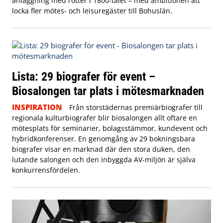
anläggning med rötter i 1800-talet – med ambitionen att
locka fler mötes- och leisuregäster till Bohuslän.
Lista: 29 biografer för event –
Biosalongen tar plats i mötesmarknaden
INSPIRATION
Från storstädernas premiärbiografer till
regionala kulturbiografer blir biosalongen allt oftare en
mötesplats för seminarier, bolagsstämmor, kundevent och
hybridkonferenser. En genomgång av 29 bokningsbara
biografer visar en marknad där den stora duken, den
lutande salongen och den inbyggda AV-miljön är själva
konkurrensfördelen.