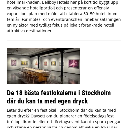
hotellmarknaden. Bellboy Hotels har på kort tid byggt upp
en växande hotellportfölj och presenterar en offensiv
expansionsplan med målet att etablera 30–50 hotell inom
fem år. För mötes- och eventbranschen innebär satsningen
en ny aktör med tydligt fokus på lokalt förankrade hotell i
attraktiva destinationer.
De 18 bästa festlokalerna i Stockholm
där du kan ta med egen dryck
Letar du efter en festlokal i Stockholm där du kan ta med
egen dryck? Oavsett om du planerar en födelsedagsfest,
bröllopsfirande eller ett företagsevent kan du spara pengar
och skapa en personlig touch genom att välja en lokal där