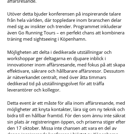
affärsresande.
Utöver detta bjuder konferensen på inspirerande talare
från hela världen, där toppledare inom branschen delar
med sig av insikter och trender. Programmet inkluderar
även Go Running Tours – en perfekt chans att kombinera
träning med sightseeing i Köpenhamn.
Möjligheten att delta i dedikerade utställningar och
workshoppar ger deltagarna en djupare inblick i
innovationer inom affärsresande, med fokus på att skapa
effektivare, säkrare och hållbarare affärsresor. Dessutom
är nätverkandet centralt, med över åtta timmars
dedikerad tid på utställningsgolvet för att träffa
leverantörer och kollegor.
Detta event är ett måste för alla inom affärsresande, med
möjligheter att knyta kontakter, lära sig om ny teknik och
bidra till en hållbar framtid. För den som ännu inte säkrat
sin plats är registreringen öppen, och priserna stiger efter
den 17 oktober. Missa inte chansen att vara en del av