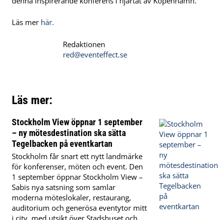
denna inspirerande konferens i hjärtat av Köpenhamn.
Läs mer
här.
Redaktionen
red@eventeffect.se
Läs mer:
Stockholm View öppnar 1 september
– ny mötesdestination ska sätta
Tegelbacken på eventkartan
Stockholm får snart ett nytt landmärke
för konferenser, möten och event. Den
1 september öppnar Stockholm View –
Sabis nya satsning som samlar
moderna möteslokaler, restaurang,
auditorium och generösa eventytor mitt
i city, med utsikt över Stadshuset och