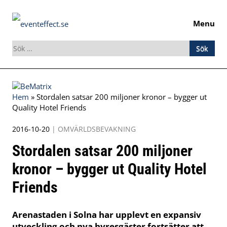
Menu
Sök
efter:
Skip
to
Hem
»
Stordalen satsar 200 miljoner kronor – bygger ut
content
Quality Hotel Friends
2016-10-20
|
OMVÄRLDSBEVAKNING
Stordalen satsar 200 miljoner
kronor – bygger ut Quality Hotel
Friends
Arenastaden i Solna har upplevt en expansiv
utveckling och nya hyresgäster fortsätter att