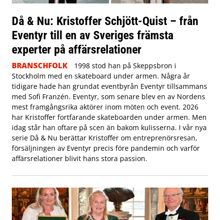
Då & Nu: Kristoffer Schjött-Quist – från
Eventyr till en av Sveriges främsta
experter på affärsrelationer
BRANSCHFOLK
1998 stod han på Skeppsbron i
Stockholm med en skateboard under armen. Några år
tidigare hade han grundat eventbyrån Eventyr tillsammans
med Sofi Franzén. Eventyr, som senare blev en av Nordens
mest framgångsrika aktörer inom möten och event. 2026
har Kristoffer fortfarande skateboarden under armen. Men
idag står han oftare på scen än bakom kulisserna. I vår nya
serie Då & Nu berättar Kristoffer om entreprenörsresan,
försäljningen av Eventyr precis före pandemin och varför
affärsrelationer blivit hans stora passion.