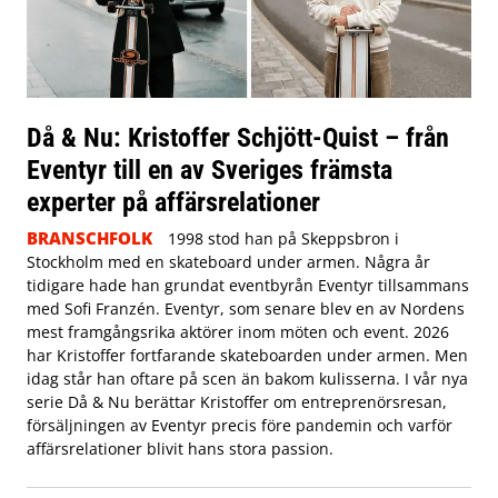
Då & Nu: Kristoffer Schjött-Quist – från
Eventyr till en av Sveriges främsta
experter på affärsrelationer
BRANSCHFOLK
1998 stod han på Skeppsbron i
Stockholm med en skateboard under armen. Några år
tidigare hade han grundat eventbyrån Eventyr tillsammans
med Sofi Franzén. Eventyr, som senare blev en av Nordens
mest framgångsrika aktörer inom möten och event. 2026
har Kristoffer fortfarande skateboarden under armen. Men
idag står han oftare på scen än bakom kulisserna. I vår nya
serie Då & Nu berättar Kristoffer om entreprenörsresan,
försäljningen av Eventyr precis före pandemin och varför
affärsrelationer blivit hans stora passion.