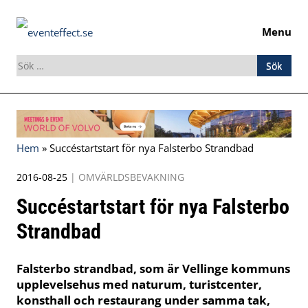
Menu
Sök
efter:
Skip
to
content
Hem
»
Succéstartstart för nya Falsterbo Strandbad
2016-08-25
|
OMVÄRLDSBEVAKNING
Succéstartstart för nya Falsterbo
Strandbad
Falsterbo strandbad, som är Vellinge kommuns
upplevelsehus med naturum, turistcenter,
konsthall och restaurang under samma tak,