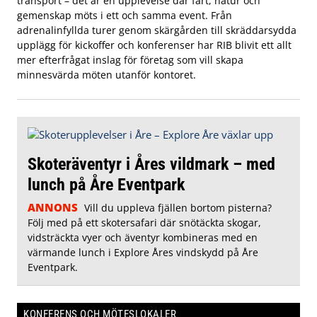
transport – det är en upplevelse där fart, natur och
gemenskap möts i ett och samma event. Från
adrenalinfyllda turer genom skärgården till skräddarsydda
upplägg för kickoffer och konferenser har RIB blivit ett allt
mer efterfrågat inslag för företag som vill skapa
minnesvärda möten utanför kontoret.
Skoteräventyr i Åres vildmark – med
lunch på Åre Eventpark
ANNONS
Vill du uppleva fjällen bortom pisterna?
Följ med på ett skotersafari där snötäckta skogar,
vidsträckta vyer och äventyr kombineras med en
värmande lunch i Explore Åres vindskydd på Åre
Eventpark.
KONFERENS OCH MÖTESLOKALER