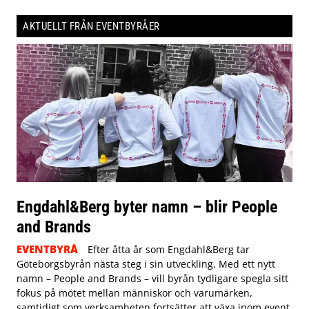
AKTUELLT FRÅN EVENTBYRÅER
Engdahl&Berg byter namn – blir People
and Brands
EVENTBYRÅ
Efter åtta år som Engdahl&Berg tar
Göteborgsbyrån nästa steg i sin utveckling. Med ett nytt
namn – People and Brands – vill byrån tydligare spegla sitt
fokus på mötet mellan människor och varumärken,
samtidigt som verksamheten fortsätter att växa inom event,