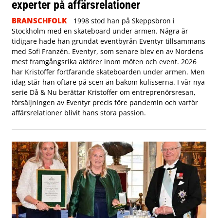
experter på affärsrelationer
BRANSCHFOLK
1998 stod han på Skeppsbron i
Stockholm med en skateboard under armen. Några år
tidigare hade han grundat eventbyrån Eventyr tillsammans
med Sofi Franzén. Eventyr, som senare blev en av Nordens
mest framgångsrika aktörer inom möten och event. 2026
har Kristoffer fortfarande skateboarden under armen. Men
idag står han oftare på scen än bakom kulisserna. I vår nya
serie Då & Nu berättar Kristoffer om entreprenörsresan,
försäljningen av Eventyr precis före pandemin och varför
affärsrelationer blivit hans stora passion.